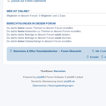
Zurück zur Foren-Übersicht
e
e
e
i
o
i
t
n
r
WER IST ONLINE?
r
f
a
Mitglieder in diesem Forum: 0 Mitglieder und 1 Gast
g
t
f
BERECHTIGUNGEN IN DIESEM FORUM
e
e
Du darfst
keine
neuen Themen in diesem Forum erstellen.
n
Du darfst
keine
Antworten zu Themen in diesem Forum erstellen.
Du darfst deine Beiträge in diesem Forum
nicht
ändern.
Du darfst deine Beiträge in diesem Forum
nicht
löschen.
Du darfst
keine
Dateianhänge in diesem Forum erstellen.
Sternchen & Elfes Tutorialstübchen
Foren-Übersicht
Alle Coo
Kontakt
*
Sunflower
Sternchen
Powered by
phpBB
® Forum Software © phpBB Limited
Deutsche Übersetzung durch
phpBB.de
Datenschutz
|
Nutzungsbedingungen