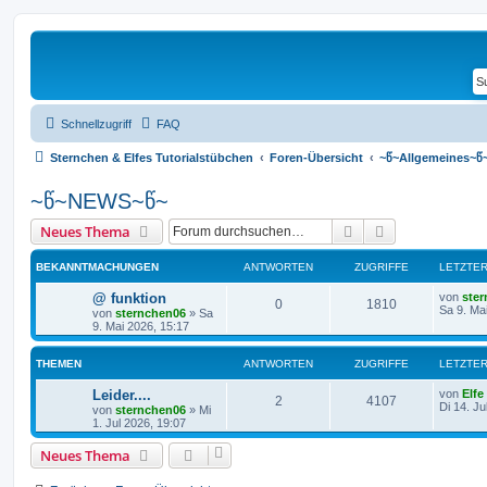
Schnellzugriff
FAQ
Sternchen & Elfes Tutorialstübchen
Foren-Übersicht
~წ~Allgemeines~წ
~წ~NEWS~წ~
Suche
Erweiterte Suc
Neues Thema
BEKANNTMACHUNGEN
ANTWORTEN
ZUGRIFFE
LETZTER
L
@ funktion
von
ste
A
Z
0
1810
e
Sa 9. Ma
von
sternchen06
»
Sa
t
9. Mai 2026, 15:17
n
u
z
t
t
g
e
THEMEN
ANTWORTEN
ZUGRIFFE
LETZTER
r
w
r
B
L
Leider....
von
Elfe
A
Z
2
4107
e
e
Di 14. Ju
von
sternchen06
»
Mi
i
o
i
t
1. Jul 2026, 19:07
t
n
u
z
r
r
f
t
Neues Thema
a
t
g
e
g
r
t
f
w
r
B