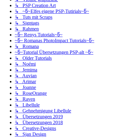
↳ PSP Creation Art
↳ ~წ~Elfes eigene PSP-Tutirials~წ~
↳ Tuts mit Scraps
↳ Signtags
↳ Rahmen
~წ~ Renys Tutorials~წ~
~წ~ Romanas PhotoImpact Tutorials~წ~
↳ Romana
~წ~Tutorial Übersetzungen PSP-alt ~წ~
↳ Older Tutorials
↳ Noémi
↳ Jemima
↳ Auvian
↳ Arimar
↳ Joanne
↳ RoseOrange
↳ Raven
↳ Libellule
↳ Gehnehmigung Libellule
↳ Übersetzungen 2019
↳ Übersetzungen 2018
↳ Creative-Designs
↳ Sjan Design