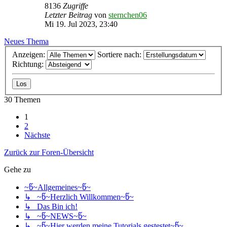
8136
Zugriffe
Letzter Beitrag
von
sternchen06
Mi 19. Jul 2023, 23:40
Neues Thema
Anzeigen:
Sortiere nach:
Richtung:
30 Themen
1
2
Nächste
Zurück zur Foren-Übersicht
Gehe zu
~წ~Allgemeines~წ~
↳ ~წ~Herzlich Willkommen~წ~
↳ Das Bin ich!
↳ ~წ~NEWS~წ~
↳ ~წ~Hier werden meine Tutorials gestestet~წ~