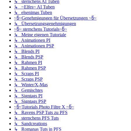
↳ sternchens AI Tuben
↳ ~Elfes~ AI Tuben
↳ elsenimas Tuben
~წ~Genehmigungen für Übersetzungen ~წ~
↳ Übersetzungsgenehmigungen
~წ~ sternchens Tutorials~წ~
↳ Meine eigenen Tutoriale
↳ Animationen PI
↳ Animationen PSP
↳ Blends PI
↳ Blends PSP
↳ Rahmen PI
↳ Rahmen PSP
↳ Scraps PI
↳ Scraps PSP
↳ Winter/X-Mas
↳ Gemischtes
↳ Signtags PI
↳ Signtags PSP
~წ~Tutorials Photo Filtre X ~წ~
↳ Ravens PSP Tuts zu PFS
↳ sternchens PFS Tuts
↳ Sandcreations
↳ Romanas Tuts in PFS