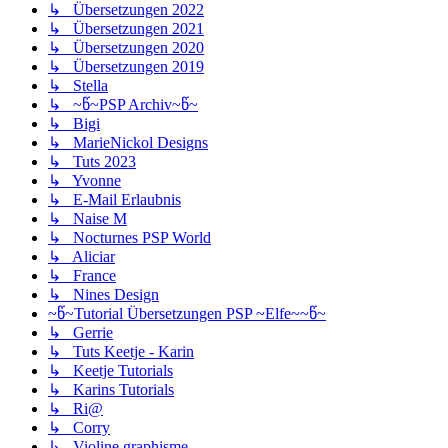
↳ Übersetzungen 2022
↳ Übersetzungen 2021
↳ Übersetzungen 2020
↳ Übersetzungen 2019
↳ Stella
↳ ~წ~PSP Archiv~წ~
↳ Bigi
↳ MarieNickol Designs
↳ Tuts 2023
↳ Yvonne
↳ E-Mail Erlaubnis
↳ Naise M
↳ Nocturnes PSP World
↳ Aliciar
↳ France
↳ Nines Design
~წ~Tutorial Übersetzungen PSP ~Elfe~~წ~
↳ Gerrie
↳ Tuts Keetje - Karin
↳ Keetje Tutorials
↳ Karins Tutorials
↳ Ri@
↳ Corry
↳ Violine graphisme