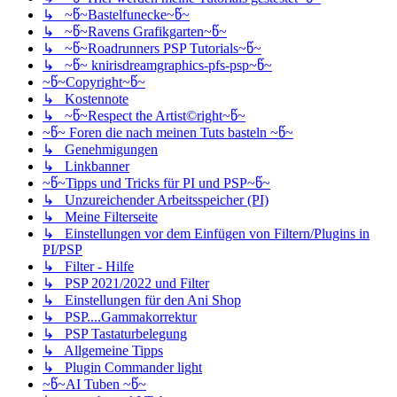
↳ ~წ~Bastelfunecke~წ~
↳ ~წ~Ravens Grafikgarten~წ~
↳ ~წ~Roadrunners PSP Tutorials~წ~
↳ ~წ~ knirisdreamgraphics-pfs-psp~წ~
~წ~Copyright~წ~
↳ Kostennote
↳ ~წ~Respect the Artist©right~წ~
~წ~ Foren die nach meinen Tuts basteln ~წ~
↳ Genehmigungen
↳ Linkbanner
~წ~Tipps und Tricks für PI und PSP~წ~
↳ Unzureichender Arbeitsspeicher (PI)
↳ Meine Filterseite
↳ Einstellungen vor dem Einfügen von Filtern/Plugins in
PI/PSP
↳ Filter - Hilfe
↳ PSP 2021/2022 und Filter
↳ Einstellungen für den Ani Shop
↳ PSP....Gammakorrektur
↳ PSP Tastaturbelegung
↳ Allgemeine Tipps
↳ Plugin Commander light
~წ~AI Tuben ~წ~