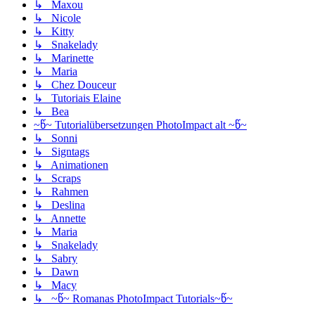
↳ Maxou
↳ Nicole
↳ Kitty
↳ Snakelady
↳ Marinette
↳ Maria
↳ Chez Douceur
↳ Tutoriais Elaine
↳ Bea
~წ~ Tutorialübersetzungen PhotoImpact alt ~წ~
↳ Sonni
↳ Signtags
↳ Animationen
↳ Scraps
↳ Rahmen
↳ Deslina
↳ Annette
↳ Maria
↳ Snakelady
↳ Sabry
↳ Dawn
↳ Macy
↳ ~წ~ Romanas PhotoImpact Tutorials~წ~