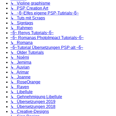
↳ Violine graphisme
↳ PSP Creation Art
↳ ~წ~Elfes eigene PSP-Tutirials~წ~
↳ Tuts mit Scraps
↳ Signtags
↳ Rahmen
~წ~ Renys Tutorials~წ~
~წ~ Romanas PhotoImpact Tutorials~წ~
↳ Romana
~წ~Tutorial Übersetzungen PSP-alt ~წ~
↳ Older Tutorials
↳ Noémi
↳ Jemima
↳ Auvian
↳ Arimar
↳ Joanne
↳ RoseOrange
↳ Raven
↳ Libellule
↳ Gehnehmigung Libellule
↳ Übersetzungen 2019
↳ Übersetzungen 2018
↳ Creative-Designs