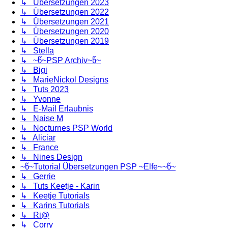
↳ Übersetzungen 2023
↳ Übersetzungen 2022
↳ Übersetzungen 2021
↳ Übersetzungen 2020
↳ Übersetzungen 2019
↳ Stella
↳ ~წ~PSP Archiv~წ~
↳ Bigi
↳ MarieNickol Designs
↳ Tuts 2023
↳ Yvonne
↳ E-Mail Erlaubnis
↳ Naise M
↳ Nocturnes PSP World
↳ Aliciar
↳ France
↳ Nines Design
~წ~Tutorial Übersetzungen PSP ~Elfe~~წ~
↳ Gerrie
↳ Tuts Keetje - Karin
↳ Keetje Tutorials
↳ Karins Tutorials
↳ Ri@
↳ Corry