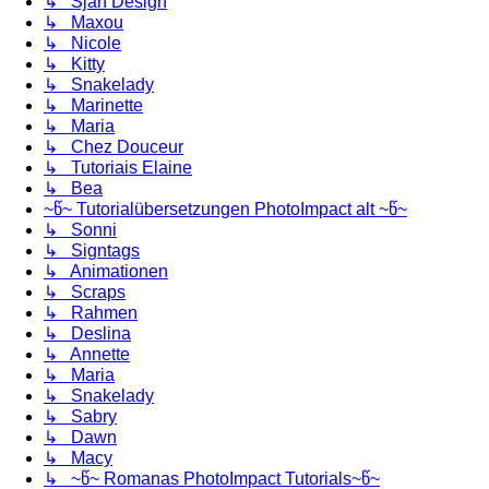
↳ Sjan Design
↳ Maxou
↳ Nicole
↳ Kitty
↳ Snakelady
↳ Marinette
↳ Maria
↳ Chez Douceur
↳ Tutoriais Elaine
↳ Bea
~წ~ Tutorialübersetzungen PhotoImpact alt ~წ~
↳ Sonni
↳ Signtags
↳ Animationen
↳ Scraps
↳ Rahmen
↳ Deslina
↳ Annette
↳ Maria
↳ Snakelady
↳ Sabry
↳ Dawn
↳ Macy
↳ ~წ~ Romanas PhotoImpact Tutorials~წ~