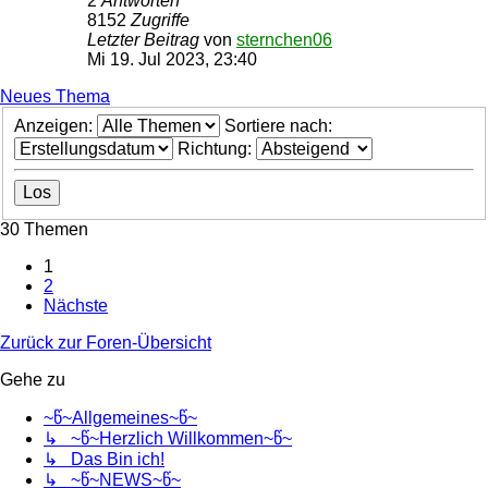
2
Antworten
8152
Zugriffe
Letzter Beitrag
von
sternchen06
Mi 19. Jul 2023, 23:40
Neues Thema
Anzeigen:
Sortiere nach:
Richtung:
30 Themen
1
2
Nächste
Zurück zur Foren-Übersicht
Gehe zu
~წ~Allgemeines~წ~
↳ ~წ~Herzlich Willkommen~წ~
↳ Das Bin ich!
↳ ~წ~NEWS~წ~