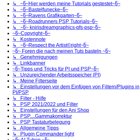
↳ ~წ~Hier werden meine Tutorials gestestet~წ~
↳ ~წ~Bastelfunecke~წ~
↳ ~წ~Ravens Grafikgarten~წ~
↳ ~წ~Roadrunners PSP Tutorials~წ~
↳ ~წ~ knirisdreamgraphics-pfs-psp~წ~
~წ~Copyright~წ~
↳ Kostennote
↳ ~წ~Respect the Artist©right~წ~
~წ~ Foren die nach meinen Tuts basteln ~წ~
↳ Genehmigungen
↳ Linkbanner
~წ~Tipps und Tricks für PI und PSP~წ~
↳ Unzureichender Arbeitsspeicher (PI)
↳ Meine Filterseite
↳ Einstellungen vor dem Einfügen von Filtern/Plugins in
PI/PSP
↳ Filter - Hilfe
↳ PSP 2021/2022 und Filter
↳ Einstellungen für den Ani Shop
↳ PSP....Gammakorrektur
↳ PSP Tastaturbelegung
↳ Allgemeine Tipps
↳ Plugin Commander light
~წ~AI Tuben ~წ~