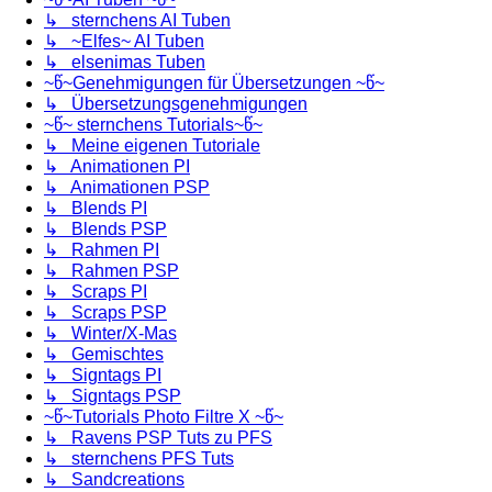
↳ sternchens AI Tuben
↳ ~Elfes~ AI Tuben
↳ elsenimas Tuben
~წ~Genehmigungen für Übersetzungen ~წ~
↳ Übersetzungsgenehmigungen
~წ~ sternchens Tutorials~წ~
↳ Meine eigenen Tutoriale
↳ Animationen PI
↳ Animationen PSP
↳ Blends PI
↳ Blends PSP
↳ Rahmen PI
↳ Rahmen PSP
↳ Scraps PI
↳ Scraps PSP
↳ Winter/X-Mas
↳ Gemischtes
↳ Signtags PI
↳ Signtags PSP
~წ~Tutorials Photo Filtre X ~წ~
↳ Ravens PSP Tuts zu PFS
↳ sternchens PFS Tuts
↳ Sandcreations