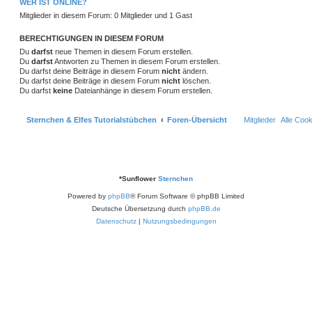
WER IST ONLINE?
r
r
f
e
e
Mitglieder in diesem Forum: 0 Mitglieder und 1 Gast
a
g
t
f
n
BERECHTIGUNGEN IN DIESEM FORUM
e
e
Du
darfst
neue Themen in diesem Forum erstellen.
Du
darfst
Antworten zu Themen in diesem Forum erstellen.
n
Du darfst deine Beiträge in diesem Forum
nicht
ändern.
Du darfst deine Beiträge in diesem Forum
nicht
löschen.
Du darfst
keine
Dateianhänge in diesem Forum erstellen.
Sternchen & Elfes Tutorialstübchen
Foren-Übersicht
Mitglieder
Alle Coo
*
Sunflower
Sternchen
Powered by
phpBB
® Forum Software © phpBB Limited
Deutsche Übersetzung durch
phpBB.de
Datenschutz
|
Nutzungsbedingungen