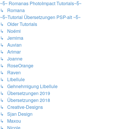
~წ~ Romanas PhotoImpact Tutorials~წ~
↳ Romana
~წ~Tutorial Übersetzungen PSP-alt ~წ~
↳ Older Tutorials
↳ Noémi
↳ Jemima
↳ Auvian
↳ Arimar
↳ Joanne
↳ RoseOrange
↳ Raven
↳ Libellule
↳ Gehnehmigung Libellule
↳ Übersetzungen 2019
↳ Übersetzungen 2018
↳ Creative-Designs
↳ Sjan Design
↳ Maxou
↳ Nicole