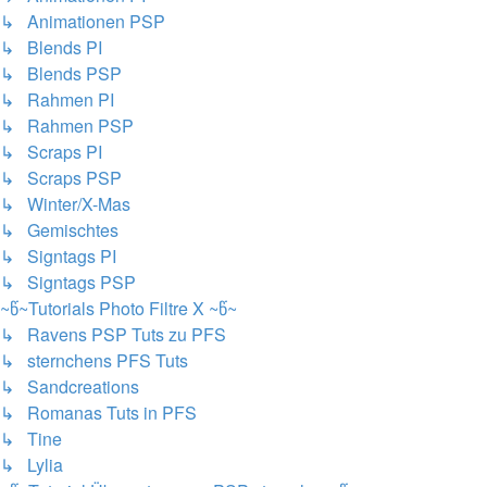
↳ Animationen PSP
↳ Blends PI
↳ Blends PSP
↳ Rahmen PI
↳ Rahmen PSP
↳ Scraps PI
↳ Scraps PSP
↳ Winter/X-Mas
↳ Gemischtes
↳ Signtags PI
↳ Signtags PSP
~წ~Tutorials Photo Filtre X ~წ~
↳ Ravens PSP Tuts zu PFS
↳ sternchens PFS Tuts
↳ Sandcreations
↳ Romanas Tuts in PFS
↳ Tine
↳ Lylia