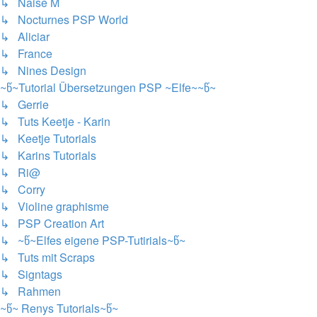
↳ Naise M
↳ Nocturnes PSP World
↳ Aliciar
↳ France
↳ Nines Design
~წ~Tutorial Übersetzungen PSP ~Elfe~~წ~
↳ Gerrie
↳ Tuts Keetje - Karin
↳ Keetje Tutorials
↳ Karins Tutorials
↳ Ri@
↳ Corry
↳ Violine graphisme
↳ PSP Creation Art
↳ ~წ~Elfes eigene PSP-Tutirials~წ~
↳ Tuts mit Scraps
↳ Signtags
↳ Rahmen
~წ~ Renys Tutorials~წ~