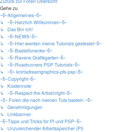
Nächste
Zurück zur Foren-Übersicht
Gehe zu
~წ~Allgemeines~წ~
↳ ~წ~Herzlich Willkommen~წ~
↳ Das Bin ich!
↳ ~წ~NEWS~წ~
↳ ~წ~Hier werden meine Tutorials gestestet~წ~
↳ ~წ~Bastelfunecke~წ~
↳ ~წ~Ravens Grafikgarten~წ~
↳ ~წ~Roadrunners PSP Tutorials~წ~
↳ ~წ~ knirisdreamgraphics-pfs-psp~წ~
~წ~Copyright~წ~
↳ Kostennote
↳ ~წ~Respect the Artist©right~წ~
~წ~ Foren die nach meinen Tuts basteln ~წ~
↳ Genehmigungen
↳ Linkbanner
~წ~Tipps und Tricks für PI und PSP~წ~
↳ Unzureichender Arbeitsspeicher (PI)