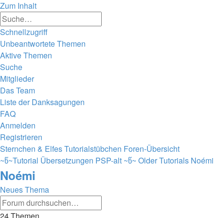
Zum Inhalt
Erweiterte
Suche
Suche
Schnellzugriff
Unbeantwortete Themen
Aktive Themen
Suche
Mitglieder
Das Team
Liste der Danksagungen
FAQ
Anmelden
Registrieren
Sternchen & Elfes Tutorialstübchen
Foren-Übersicht
~წ~Tutorial Übersetzungen PSP-alt ~წ~
Older Tutorials
Noémi
Noémi
Neues Thema
Erweiterte
Suche
Suche
24 Themen