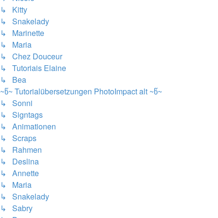
↳ Kitty
↳ Snakelady
↳ Marinette
↳ Maria
↳ Chez Douceur
↳ Tutoriais Elaine
↳ Bea
~წ~ Tutorialübersetzungen PhotoImpact alt ~წ~
↳ Sonni
↳ Signtags
↳ Animationen
↳ Scraps
↳ Rahmen
↳ Deslina
↳ Annette
↳ Maria
↳ Snakelady
↳ Sabry