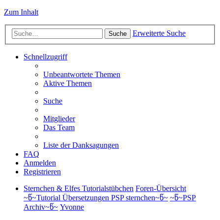
Zum Inhalt
Erweiterte Suche
Suche
Schnellzugriff
Unbeantwortete Themen
Aktive Themen
Suche
Mitglieder
Das Team
Liste der Danksagungen
FAQ
Anmelden
Registrieren
Sternchen & Elfes Tutorialstübchen
Foren-Übersicht
~წ~Tutorial Übersetzungen PSP sternchen~წ~
~წ~PSP
Archiv~წ~
Yvonne