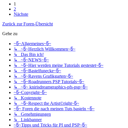
1
2
Nächste
Zurück zur Foren-Übersicht
Gehe zu
~წ~Allgemeines~წ~
↳ ~წ~Herzlich Willkommen~წ~
↳ Das Bin ich!
↳ ~წ~NEWS~წ~
↳ ~წ~Hier werden meine Tutorials gestestet~წ~
↳ ~წ~Bastelfunecke~წ~
↳ ~წ~Ravens Grafikgarten~წ~
↳ ~წ~Roadrunners PSP Tutorials~წ~
↳ ~წ~ knirisdreamgraphics-pfs-psp~წ~
~წ~Copyright~წ~
↳ Kostennote
↳ ~წ~Respect the Artist©right~წ~
~წ~ Foren die nach meinen Tuts basteln ~წ~
↳ Genehmigungen
↳ Linkbanner
~წ~Tipps und Tricks für PI und PSP~წ~