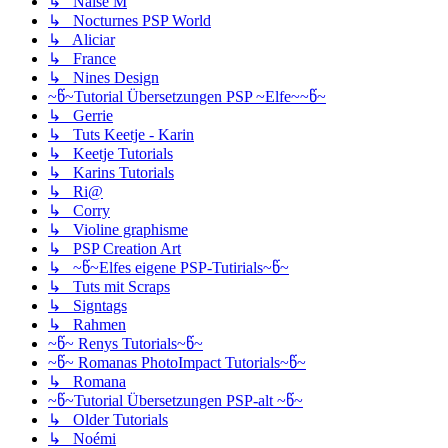
↳ Naise M
↳ Nocturnes PSP World
↳ Aliciar
↳ France
↳ Nines Design
~წ~Tutorial Übersetzungen PSP ~Elfe~~წ~
↳ Gerrie
↳ Tuts Keetje - Karin
↳ Keetje Tutorials
↳ Karins Tutorials
↳ Ri@
↳ Corry
↳ Violine graphisme
↳ PSP Creation Art
↳ ~წ~Elfes eigene PSP-Tutirials~წ~
↳ Tuts mit Scraps
↳ Signtags
↳ Rahmen
~წ~ Renys Tutorials~წ~
~წ~ Romanas PhotoImpact Tutorials~წ~
↳ Romana
~წ~Tutorial Übersetzungen PSP-alt ~წ~
↳ Older Tutorials
↳ Noémi