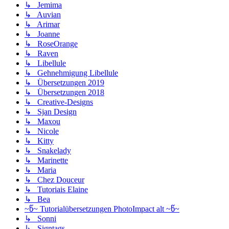
↳ Jemima
↳ Auvian
↳ Arimar
↳ Joanne
↳ RoseOrange
↳ Raven
↳ Libellule
↳ Gehnehmigung Libellule
↳ Übersetzungen 2019
↳ Übersetzungen 2018
↳ Creative-Designs
↳ Sjan Design
↳ Maxou
↳ Nicole
↳ Kitty
↳ Snakelady
↳ Marinette
↳ Maria
↳ Chez Douceur
↳ Tutoriais Elaine
↳ Bea
~წ~ Tutorialübersetzungen PhotoImpact alt ~წ~
↳ Sonni
↳ Signtags