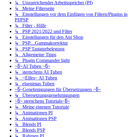
↳ Unzureichender Arbeitsspeicher (PI)
↳ Meine Filterseite
↳ Einstellungen vor dem Einfügen von Filtern/Plugins in
PI/PSP
↳ Filter - Hilfe
↳ PSP 2021/2022 und Filter
↳ Einstellungen für den Ani Shop
↳ PSP....Gammakorrektur
↳ PSP Tastaturbelegung
↳ Allgemeine Tipps
↳ Plugin Commander light
~წ~AI Tuben ~წ~
↳ sternchens AI Tuben
↳ ~Elfes~ AI Tuben
↳ elsenimas Tuben
~წ~Genehmigungen für Übersetzungen ~წ~
↳ Übersetzungsgenehmigungen
~წ~ sternchens Tutorials~წ~
↳ Meine eigenen Tutoriale
↳ Animationen PI
↳ Animationen PSP
↳ Blends PI
↳ Blends PSP
↳ Rahmen PI