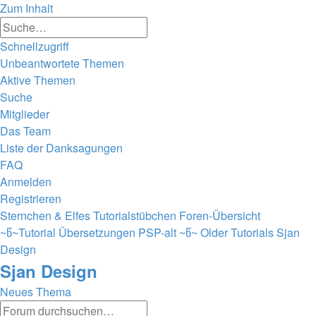
Zum Inhalt
Erweiterte
Suche
Suche
Schnellzugriff
Unbeantwortete Themen
Aktive Themen
Suche
Mitglieder
Das Team
Liste der Danksagungen
FAQ
Anmelden
Registrieren
Sternchen & Elfes Tutorialstübchen
Foren-Übersicht
~წ~Tutorial Übersetzungen PSP-alt ~წ~
Older Tutorials
Sjan
Design
Sjan Design
Neues Thema
Erweiterte