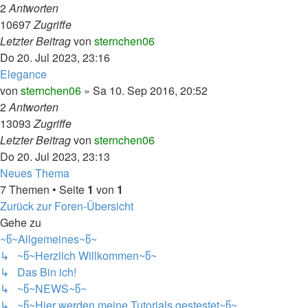
2
Antworten
10697
Zugriffe
Letzter Beitrag
von
sternchen06
Do 20. Jul 2023, 23:16
Elegance
von
sternchen06
»
Sa 10. Sep 2016, 20:52
2
Antworten
13093
Zugriffe
Letzter Beitrag
von
sternchen06
Do 20. Jul 2023, 23:13
Neues Thema
7 Themen • Seite
1
von
1
Zurück zur Foren-Übersicht
Gehe zu
~წ~Allgemeines~წ~
↳ ~წ~Herzlich Willkommen~წ~
↳ Das Bin ich!
↳ ~წ~NEWS~წ~
↳ ~წ~Hier werden meine Tutorials gestestet~წ~