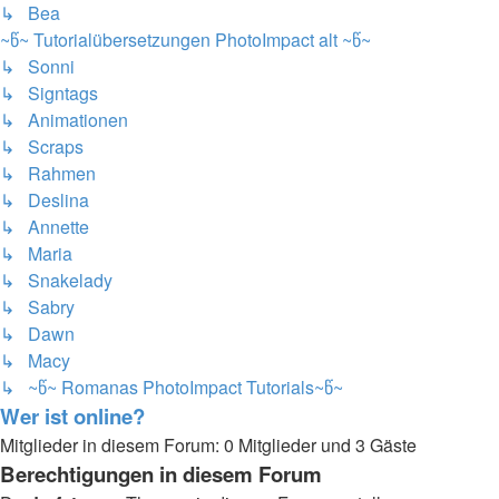
↳ Bea
~წ~ Tutorialübersetzungen PhotoImpact alt ~წ~
↳ Sonni
↳ Signtags
↳ Animationen
↳ Scraps
↳ Rahmen
↳ Deslina
↳ Annette
↳ Maria
↳ Snakelady
↳ Sabry
↳ Dawn
↳ Macy
↳ ~წ~ Romanas PhotoImpact Tutorials~წ~
Wer ist online?
Mitglieder in diesem Forum: 0 Mitglieder und 3 Gäste
Berechtigungen in diesem Forum