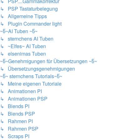
↳ PSP....Gammakorrektur
↳ PSP Tastaturbelegung
↳ Allgemeine Tipps
↳ Plugin Commander light
~წ~AI Tuben ~წ~
↳ sternchens AI Tuben
↳ ~Elfes~ AI Tuben
↳ elsenimas Tuben
~წ~Genehmigungen für Übersetzungen ~წ~
↳ Übersetzungsgenehmigungen
~წ~ sternchens Tutorials~წ~
↳ Meine eigenen Tutoriale
↳ Animationen PI
↳ Animationen PSP
↳ Blends PI
↳ Blends PSP
↳ Rahmen PI
↳ Rahmen PSP
↳ Scraps PI