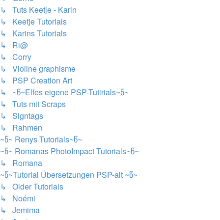
↳ Tuts Keetje - Karin
↳ Keetje Tutorials
↳ Karins Tutorials
↳ Ri@
↳ Corry
↳ Violine graphisme
↳ PSP Creation Art
↳ ~წ~Elfes eigene PSP-Tutirials~წ~
↳ Tuts mit Scraps
↳ Signtags
↳ Rahmen
~წ~ Renys Tutorials~წ~
~წ~ Romanas PhotoImpact Tutorials~წ~
↳ Romana
~წ~Tutorial Übersetzungen PSP-alt ~წ~
↳ Older Tutorials
↳ Noémi
↳ Jemima