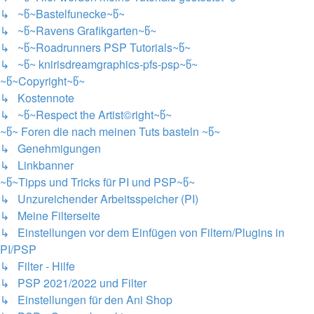
↳ ~წ~Bastelfunecke~წ~
↳ ~წ~Ravens Grafikgarten~წ~
↳ ~წ~Roadrunners PSP Tutorials~წ~
↳ ~წ~ knirisdreamgraphics-pfs-psp~წ~
~წ~Copyright~წ~
↳ Kostennote
↳ ~წ~Respect the Artist©right~წ~
~წ~ Foren die nach meinen Tuts basteln ~წ~
↳ Genehmigungen
↳ Linkbanner
~წ~Tipps und Tricks für PI und PSP~წ~
↳ Unzureichender Arbeitsspeicher (PI)
↳ Meine Filterseite
↳ Einstellungen vor dem Einfügen von Filtern/Plugins in
PI/PSP
↳ Filter - Hilfe
↳ PSP 2021/2022 und Filter
↳ Einstellungen für den Ani Shop