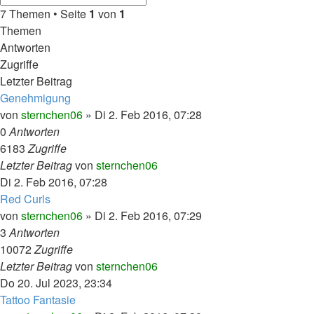
Suche
Suche
7 Themen • Seite
1
von
1
Themen
Antworten
Zugriffe
Letzter Beitrag
Genehmigung
von
sternchen06
»
Di 2. Feb 2016, 07:28
0
Antworten
6183
Zugriffe
Letzter Beitrag
von
sternchen06
Di 2. Feb 2016, 07:28
Red Curls
von
sternchen06
»
Di 2. Feb 2016, 07:29
3
Antworten
10072
Zugriffe
Letzter Beitrag
von
sternchen06
Do 20. Jul 2023, 23:34
Tattoo Fantasie