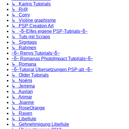
↳ Karins Tutorials
↳ Ri@
↳ Corry
↳ Violine graphisme
↳ PSP Creation Art
↳ ~წ~Elfes eigene PSP-Tutirials~წ~
↳ Tuts mit Scraps
↳ Signtags
↳ Rahmen
~წ~ Renys Tutorials~წ~
~წ~ Romanas PhotoImpact Tutorials~წ~
↳ Romana
~წ~Tutorial Übersetzungen PSP-alt ~წ~
↳ Older Tutorials
↳ Noémi
↳ Jemima
↳ Auvian
↳ Arimar
↳ Joanne
↳ RoseOrange
↳ Raven
↳ Libellule
↳ Gehnehmigung Libellule