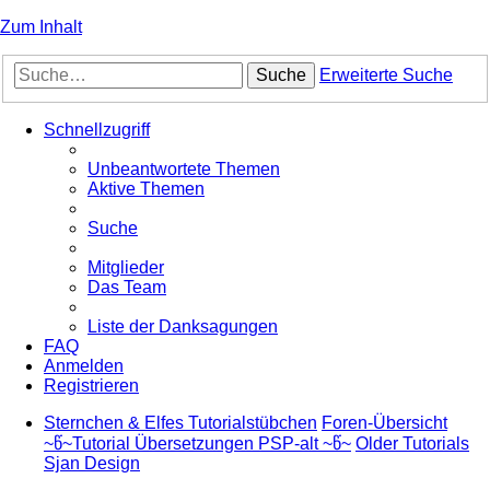
Zum Inhalt
Suche
Erweiterte Suche
Schnellzugriff
Unbeantwortete Themen
Aktive Themen
Suche
Mitglieder
Das Team
Liste der Danksagungen
FAQ
Anmelden
Registrieren
Sternchen & Elfes Tutorialstübchen
Foren-Übersicht
~წ~Tutorial Übersetzungen PSP-alt ~წ~
Older Tutorials
Sjan Design