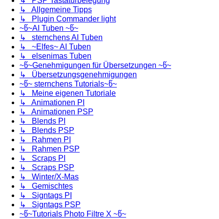
↳ PSP Tastaturbelegung
↳ Allgemeine Tipps
↳ Plugin Commander light
~წ~AI Tuben ~წ~
↳ sternchens AI Tuben
↳ ~Elfes~ AI Tuben
↳ elsenimas Tuben
~წ~Genehmigungen für Übersetzungen ~წ~
↳ Übersetzungsgenehmigungen
~წ~ sternchens Tutorials~წ~
↳ Meine eigenen Tutoriale
↳ Animationen PI
↳ Animationen PSP
↳ Blends PI
↳ Blends PSP
↳ Rahmen PI
↳ Rahmen PSP
↳ Scraps PI
↳ Scraps PSP
↳ Winter/X-Mas
↳ Gemischtes
↳ Signtags PI
↳ Signtags PSP
~წ~Tutorials Photo Filtre X ~წ~