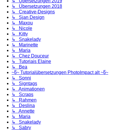
↳ Übersetzungen 2019
↳ Übersetzungen 2018
↳ Creative-Designs
↳ Sjan Design
↳ Maxou
↳ Nicole
↳ Kitty
↳ Snakelady
↳ Marinette
↳ Maria
↳ Chez Douceur
↳ Tutoriais Elaine
↳ Bea
~წ~ Tutorialübersetzungen PhotoImpact alt ~წ~
↳ Sonni
↳ Signtags
↳ Animationen
↳ Scraps
↳ Rahmen
↳ Deslina
↳ Annette
↳ Maria
↳ Snakelady
↳ Sabry