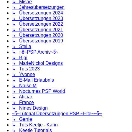
↳ Misae
↳ Jahresübersetzungen
↳ Übersetzungen 2024
↳ Übersetzungen 2023
↳ Übersetzungen 2022
↳ Übersetzungen 2021
↳ Übersetzungen 2020
↳ Übersetzungen 2019
↳ Stella
↳ ~წ~PSP Archiv~წ~
↳ Bigi
↳ MarieNickol Designs
↳ Tuts 2023
↳ Yvonne
↳ E-Mail Erlaubnis
↳ Naise M
↳ Nocturnes PSP World
↳ Aliciar
↳ France
↳ Nines Design
~წ~Tutorial Übersetzungen PSP ~Elfe~~წ~
↳ Gerrie
↳ Tuts Keetje - Karin
↳ Keetje Tutorials