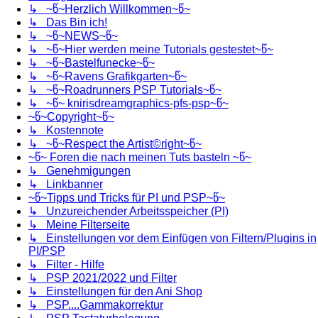
↳ ~წ~Herzlich Willkommen~წ~
↳ Das Bin ich!
↳ ~წ~NEWS~წ~
↳ ~წ~Hier werden meine Tutorials gestestet~წ~
↳ ~წ~Bastelfunecke~წ~
↳ ~წ~Ravens Grafikgarten~წ~
↳ ~წ~Roadrunners PSP Tutorials~წ~
↳ ~წ~ knirisdreamgraphics-pfs-psp~წ~
~წ~Copyright~წ~
↳ Kostennote
↳ ~წ~Respect the Artist©right~წ~
~წ~ Foren die nach meinen Tuts basteln ~წ~
↳ Genehmigungen
↳ Linkbanner
~წ~Tipps und Tricks für PI und PSP~წ~
↳ Unzureichender Arbeitsspeicher (PI)
↳ Meine Filterseite
↳ Einstellungen vor dem Einfügen von Filtern/Plugins in
PI/PSP
↳ Filter - Hilfe
↳ PSP 2021/2022 und Filter
↳ Einstellungen für den Ani Shop
↳ PSP....Gammakorrektur