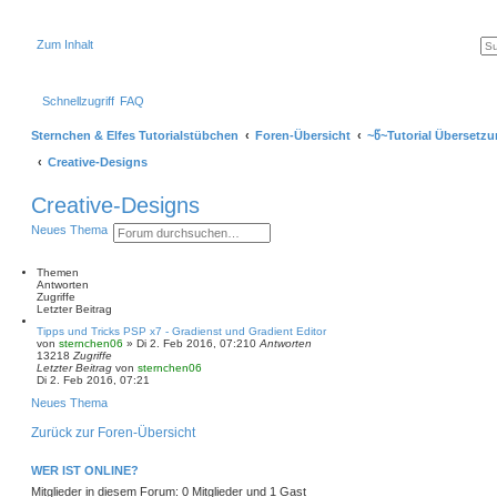
Zum Inhalt
Schnellzugriff
FAQ
Sternchen & Elfes Tutorialstübchen
Foren-Übersicht
~წ~Tutorial Übersetzu
Creative-Designs
Creative-Designs
S
E
Neues Thema
u
r
c
w
h
e
Themen
e
i
Antworten
t
Zugriffe
e
Letzter Beitrag
r
Tipps und Tricks PSP x7 - Gradienst und Gradient Editor
t
von
sternchen06
»
Di 2. Feb 2016, 07:21
0
Antworten
e
13218
Zugriffe
S
Letzter Beitrag
von
sternchen06
u
Di 2. Feb 2016, 07:21
c
h
Neues Thema
e
Zurück zur Foren-Übersicht
WER IST ONLINE?
Mitglieder in diesem Forum: 0 Mitglieder und 1 Gast