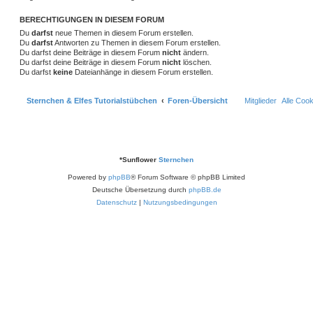
BERECHTIGUNGEN IN DIESEM FORUM
Du
darfst
neue Themen in diesem Forum erstellen.
Du
darfst
Antworten zu Themen in diesem Forum erstellen.
Du darfst deine Beiträge in diesem Forum
nicht
ändern.
Du darfst deine Beiträge in diesem Forum
nicht
löschen.
Du darfst
keine
Dateianhänge in diesem Forum erstellen.
Sternchen & Elfes Tutorialstübchen
Foren-Übersicht
Mitglieder
Alle Coo
*
Sunflower
Sternchen
Powered by
phpBB
® Forum Software © phpBB Limited
Deutsche Übersetzung durch
phpBB.de
Datenschutz
|
Nutzungsbedingungen