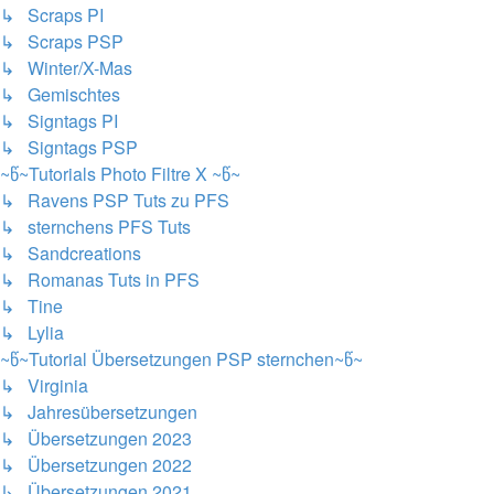
↳ Scraps PI
↳ Scraps PSP
↳ Winter/X-Mas
↳ Gemischtes
↳ Signtags PI
↳ Signtags PSP
~წ~Tutorials Photo Filtre X ~წ~
↳ Ravens PSP Tuts zu PFS
↳ sternchens PFS Tuts
↳ Sandcreations
↳ Romanas Tuts in PFS
↳ Tine
↳ Lylia
~წ~Tutorial Übersetzungen PSP sternchen~წ~
↳ Virginia
↳ Jahresübersetzungen
↳ Übersetzungen 2023
↳ Übersetzungen 2022
↳ Übersetzungen 2021