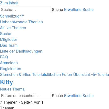
Zum Inhalt
Suche
Erweiterte Suche
Schnellzugriff
Unbeantwortete Themen
Aktive Themen
Suche
Mitglieder
Das Team
Liste der Danksagungen
FAQ
Anmelden
Registrieren
Sternchen & Elfes Tutorialstübchen
Foren-Übersicht
~წ~Tutori
Kitty
Neues Thema
Suche
Erweiterte Suche
7 Themen • Seite
1
von
1
Themen