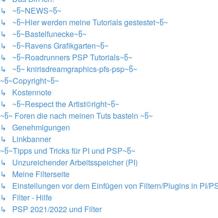
↳ ~წ~NEWS~წ~
↳ ~წ~Hier werden meine Tutorials gestestet~წ~
↳ ~წ~Bastelfunecke~წ~
↳ ~წ~Ravens Grafikgarten~წ~
↳ ~წ~Roadrunners PSP Tutorials~წ~
↳ ~წ~ knirisdreamgraphics-pfs-psp~წ~
~წ~Copyright~წ~
↳ Kostennote
↳ ~წ~Respect the Artist©right~წ~
~წ~ Foren die nach meinen Tuts basteln ~წ~
↳ Genehmigungen
↳ Linkbanner
~წ~Tipps und Tricks für PI und PSP~წ~
↳ Unzureichender Arbeitsspeicher (PI)
↳ Meine Filterseite
↳ Einstellungen vor dem Einfügen von Filtern/Plugins in PI/P
↳ Filter - Hilfe
↳ PSP 2021/2022 und Filter