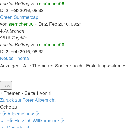
Letzter Beitrag
von
sternchen06
Di 2. Feb 2016, 08:38
Green Summercap
von
sternchen06
»
Di 2. Feb 2016, 08:21
4
Antworten
9616
Zugriffe
Letzter Beitrag
von
sternchen06
Di 2. Feb 2016, 08:32
Neues Thema
Anzeigen:
Sortiere nach:
7 Themen • Seite
1
von
1
Zurück zur Foren-Übersicht
Gehe zu
~წ~Allgemeines~წ~
↳ ~წ~Herzlich Willkommen~წ~
↳ Das Bin ich!