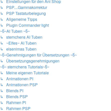
↳ Einstellungen für den Ani Shop
↳ PSP....Gammakorrektur
↳ PSP Tastaturbelegung
↳ Allgemeine Tipps
↳ Plugin Commander light
~წ~AI Tuben ~წ~
↳ sternchens AI Tuben
↳ ~Elfes~ AI Tuben
↳ elsenimas Tuben
~წ~Genehmigungen für Übersetzungen ~წ~
↳ Übersetzungsgenehmigungen
~წ~ sternchens Tutorials~წ~
↳ Meine eigenen Tutoriale
↳ Animationen PI
↳ Animationen PSP
↳ Blends PI
↳ Blends PSP
↳ Rahmen PI
↳ Rahmen PSP