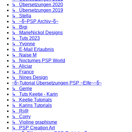
↳ Übersetzungen 2020
↳ Übersetzungen 2019
↳ Stella
↳ ~წ~PSP Archiv~წ~
↳ Bigi
↳ MarieNickol Designs
↳ Tuts 2023
↳ Yvonne
↳ E-Mail Erlaubnis
↳ Naise M
↳ Nocturnes PSP World
↳ Aliciar
↳ France
↳ Nines Design
~წ~Tutorial Übersetzungen PSP ~Elfe~~წ~
↳ Gerrie
↳ Tuts Keetje - Karin
↳ Keetje Tutorials
↳ Karins Tutorials
↳ Ri@
↳ Corry
↳ Violine graphisme
↳ PSP Creation Art