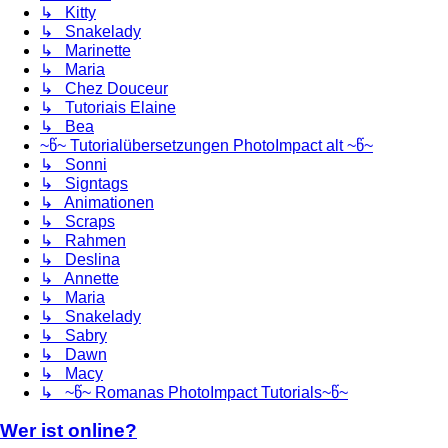
↳ Kitty
↳ Snakelady
↳ Marinette
↳ Maria
↳ Chez Douceur
↳ Tutoriais Elaine
↳ Bea
~წ~ Tutorialübersetzungen PhotoImpact alt ~წ~
↳ Sonni
↳ Signtags
↳ Animationen
↳ Scraps
↳ Rahmen
↳ Deslina
↳ Annette
↳ Maria
↳ Snakelady
↳ Sabry
↳ Dawn
↳ Macy
↳ ~წ~ Romanas PhotoImpact Tutorials~წ~
Wer ist online?