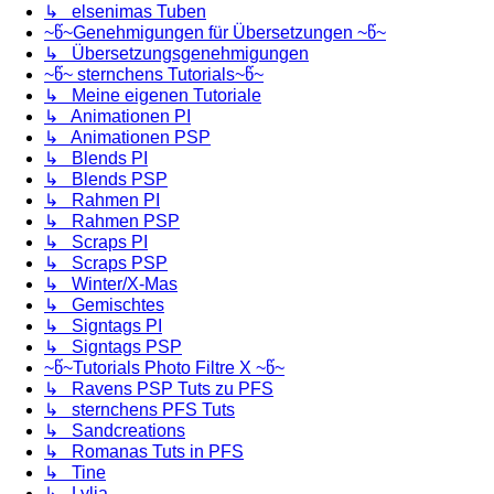
↳ elsenimas Tuben
~წ~Genehmigungen für Übersetzungen ~წ~
↳ Übersetzungsgenehmigungen
~წ~ sternchens Tutorials~წ~
↳ Meine eigenen Tutoriale
↳ Animationen PI
↳ Animationen PSP
↳ Blends PI
↳ Blends PSP
↳ Rahmen PI
↳ Rahmen PSP
↳ Scraps PI
↳ Scraps PSP
↳ Winter/X-Mas
↳ Gemischtes
↳ Signtags PI
↳ Signtags PSP
~წ~Tutorials Photo Filtre X ~წ~
↳ Ravens PSP Tuts zu PFS
↳ sternchens PFS Tuts
↳ Sandcreations
↳ Romanas Tuts in PFS
↳ Tine
↳ Lylia