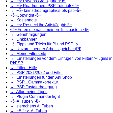
↳ ~წ~Ravens Grafikgarten~წ~
↳ ~წ~Roadrunners PSP Tutorials~წ~
↳ ~წ~ knirisdreamgraphics-pfs-psp~წ~
~წ~Copyright~წ~
↳ Kostennote
↳ ~წ~Respect the Artist©right~წ~
~წ~ Foren die nach meinen Tuts basteln ~წ~
↳ Genehmigungen
↳ Linkbanner
~წ~Tipps und Tricks für PI und PSP~წ~
↳ Unzureichender Arbeitsspeicher (PI)
↳ Meine Filterseite
↳ Einstellungen vor dem Einfügen von Filtern/Plugins in
PI/PSP
↳ Filter - Hilfe
↳ PSP 2021/2022 und Filter
↳ Einstellungen für den Ani Shop
↳ PSP....Gammakorrektur
↳ PSP Tastaturbelegung
↳ Allgemeine Tipps
↳ Plugin Commander light
~წ~AI Tuben ~წ~
↳ sternchens AI Tuben
↳ ~Elfes~ AI Tuben