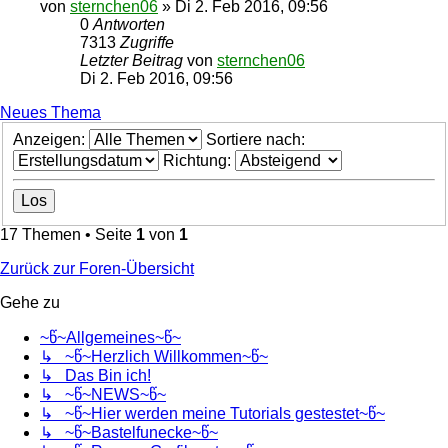
von
sternchen06
»
Di 2. Feb 2016, 09:56
0
Antworten
7313
Zugriffe
Letzter Beitrag
von
sternchen06
Di 2. Feb 2016, 09:56
Neues Thema
Anzeigen:
Sortiere nach:
Richtung:
17 Themen • Seite
1
von
1
Zurück zur Foren-Übersicht
Gehe zu
~წ~Allgemeines~წ~
↳ ~წ~Herzlich Willkommen~წ~
↳ Das Bin ich!
↳ ~წ~NEWS~წ~
↳ ~წ~Hier werden meine Tutorials gestestet~წ~
↳ ~წ~Bastelfunecke~წ~