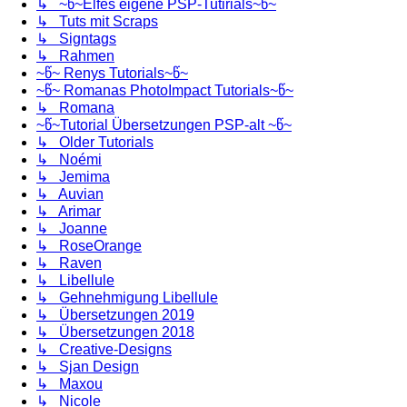
↳ ~წ~Elfes eigene PSP-Tutirials~წ~
↳ Tuts mit Scraps
↳ Signtags
↳ Rahmen
~წ~ Renys Tutorials~წ~
~წ~ Romanas PhotoImpact Tutorials~წ~
↳ Romana
~წ~Tutorial Übersetzungen PSP-alt ~წ~
↳ Older Tutorials
↳ Noémi
↳ Jemima
↳ Auvian
↳ Arimar
↳ Joanne
↳ RoseOrange
↳ Raven
↳ Libellule
↳ Gehnehmigung Libellule
↳ Übersetzungen 2019
↳ Übersetzungen 2018
↳ Creative-Designs
↳ Sjan Design
↳ Maxou
↳ Nicole