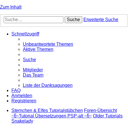
Zum Inhalt
Suche
Erweiterte Suche
Schnellzugriff
Unbeantwortete Themen
Aktive Themen
Suche
Mitglieder
Das Team
Liste der Danksagungen
FAQ
Anmelden
Registrieren
Sternchen & Elfes Tutorialstübchen
Foren-Übersicht
~წ~Tutorial Übersetzungen PSP-alt ~წ~
Older Tutorials
Snakelady