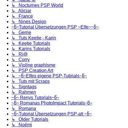
↳ Nocturnes PSP World
↳ Aliciar
↳ France
↳ Nines Design
~წ~Tutorial Übersetzungen PSP ~Elfe~~წ~
↳ Gerrie
↳ Tuts Keetje - Karin
↳ Keetje Tutorials
↳ Karins Tutorials
↳ Ri@
↳ Corry
↳ Violine graphisme
↳ PSP Creation Art
↳ ~წ~Elfes eigene PSP-Tutirials~წ~
↳ Tuts mit Scraps
↳ Signtags
↳ Rahmen
~წ~ Renys Tutorials~წ~
~წ~ Romanas PhotoImpact Tutorials~წ~
↳ Romana
~წ~Tutorial Übersetzungen PSP-alt ~წ~
↳ Older Tutorials
↳ Noémi