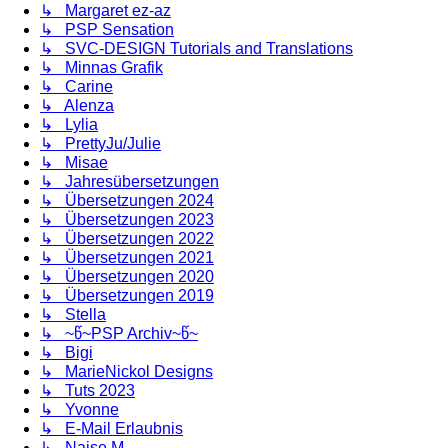
↳ Margaret ez-az
↳ PSP Sensation
↳ SVC-DESIGN Tutorials and Translations
↳ Minnas Grafik
↳ Carine
↳ Alenza
↳ Lylia
↳ PrettyJu/Julie
↳ Misae
↳ Jahresübersetzungen
↳ Übersetzungen 2024
↳ Übersetzungen 2023
↳ Übersetzungen 2022
↳ Übersetzungen 2021
↳ Übersetzungen 2020
↳ Übersetzungen 2019
↳ Stella
↳ ~წ~PSP Archiv~წ~
↳ Bigi
↳ MarieNickol Designs
↳ Tuts 2023
↳ Yvonne
↳ E-Mail Erlaubnis
↳ Naise M