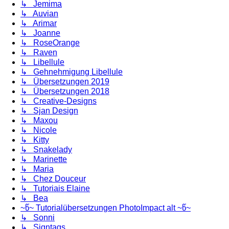
↳ Jemima
↳ Auvian
↳ Arimar
↳ Joanne
↳ RoseOrange
↳ Raven
↳ Libellule
↳ Gehnehmigung Libellule
↳ Übersetzungen 2019
↳ Übersetzungen 2018
↳ Creative-Designs
↳ Sjan Design
↳ Maxou
↳ Nicole
↳ Kitty
↳ Snakelady
↳ Marinette
↳ Maria
↳ Chez Douceur
↳ Tutoriais Elaine
↳ Bea
~წ~ Tutorialübersetzungen PhotoImpact alt ~წ~
↳ Sonni
↳ Signtags