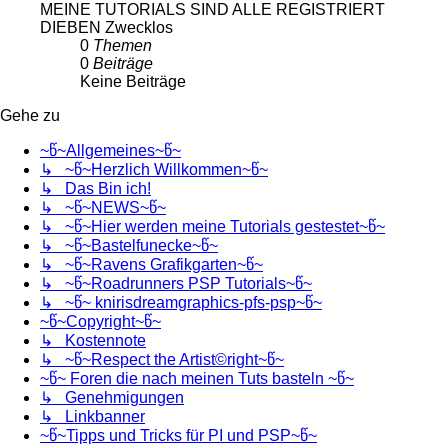
MEINE TUTORIALS SIND ALLE REGISTRIERT
DIEBEN Zwecklos
0
Themen
0
Beiträge
Keine Beiträge
Gehe zu
~წ~Allgemeines~წ~
↳ ~წ~Herzlich Willkommen~წ~
↳ Das Bin ich!
↳ ~წ~NEWS~წ~
↳ ~წ~Hier werden meine Tutorials gestestet~წ~
↳ ~წ~Bastelfunecke~წ~
↳ ~წ~Ravens Grafikgarten~წ~
↳ ~წ~Roadrunners PSP Tutorials~წ~
↳ ~წ~ knirisdreamgraphics-pfs-psp~წ~
~წ~Copyright~წ~
↳ Kostennote
↳ ~წ~Respect the Artist©right~წ~
~წ~ Foren die nach meinen Tuts basteln ~წ~
↳ Genehmigungen
↳ Linkbanner
~წ~Tipps und Tricks für PI und PSP~წ~