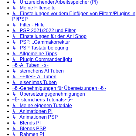
↳ Unzureichender Arbeitsspeicher (PI)
↳ Meine Filterseite
↳ Einstellungen vor dem Einfügen von Filtern/Plugins in
PI/PSP
↳ Filter - Hilfe
↳ PSP 2021/2022 und Filter
↳ Einstellungen für den Ani Shop
↳ PSP....Gammakorrektur
↳ PSP Tastaturbelegung
↳ Allgemeine Tipps
↳ Plugin Commander light
~წ~AI Tuben ~წ~
↳ sternchens AI Tuben
↳ ~Elfes~ AI Tuben
↳ elsenimas Tuben
~წ~Genehmigungen für Übersetzungen ~წ~
↳ Übersetzungsgenehmigungen
~წ~ sternchens Tutorials~წ~
↳ Meine eigenen Tutoriale
↳ Animationen PI
↳ Animationen PSP
↳ Blends PI
↳ Blends PSP
↳ Rahmen PI