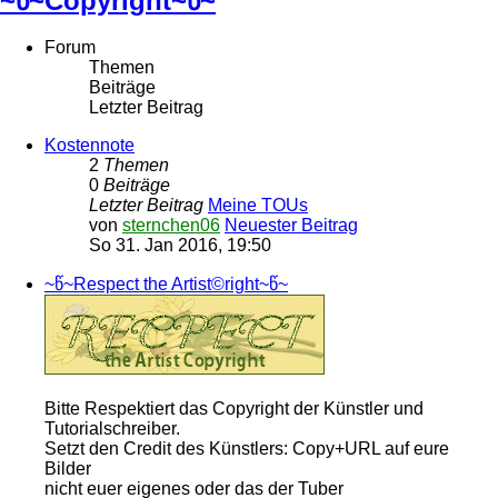
~წ~Copyright~წ~
Forum
Themen
Beiträge
Letzter Beitrag
Kostennote
2
Themen
0
Beiträge
Letzter Beitrag
Meine TOUs
von
sternchen06
Neuester Beitrag
So 31. Jan 2016, 19:50
~წ~Respect the Artist©right~წ~
Bitte Respektiert das Copyright der Künstler und
Tutorialschreiber.
Setzt den Credit des Künstlers: Copy+URL auf eure
Bilder
nicht euer eigenes oder das der Tuber