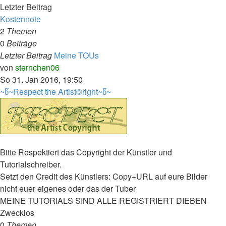
Letzter Beitrag
Kostennote
2
Themen
0
Beiträge
Letzter Beitrag
Meine TOUs
Neuester
von
sternchen06
Beitrag
So 31. Jan 2016, 19:50
~წ~Respect the Artist©right~წ~
Bitte Respektiert das Copyright der Künstler und
Tutorialschreiber.
Setzt den Credit des Künstlers: Copy+URL auf eure Bilder
nicht euer eigenes oder das der Tuber
MEINE TUTORIALS SIND ALLE REGISTRIERT DIEBEN
Zwecklos
0
Themen