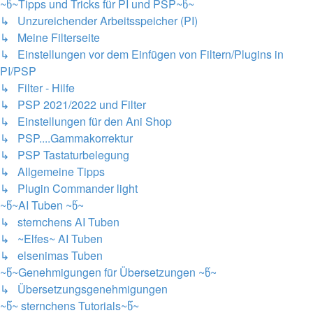
~წ~Tipps und Tricks für PI und PSP~წ~
↳ Unzureichender Arbeitsspeicher (PI)
↳ Meine Filterseite
↳ Einstellungen vor dem Einfügen von Filtern/Plugins in
PI/PSP
↳ Filter - Hilfe
↳ PSP 2021/2022 und Filter
↳ Einstellungen für den Ani Shop
↳ PSP....Gammakorrektur
↳ PSP Tastaturbelegung
↳ Allgemeine Tipps
↳ Plugin Commander light
~წ~AI Tuben ~წ~
↳ sternchens AI Tuben
↳ ~Elfes~ AI Tuben
↳ elsenimas Tuben
~წ~Genehmigungen für Übersetzungen ~წ~
↳ Übersetzungsgenehmigungen
~წ~ sternchens Tutorials~წ~