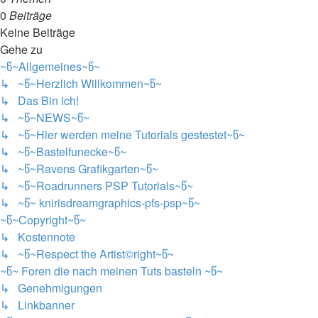
0
Beiträge
Keine Beiträge
Gehe zu
~წ~Allgemeines~წ~
↳ ~წ~Herzlich Willkommen~წ~
↳ Das Bin ich!
↳ ~წ~NEWS~წ~
↳ ~წ~Hier werden meine Tutorials gestestet~წ~
↳ ~წ~Bastelfunecke~წ~
↳ ~წ~Ravens Grafikgarten~წ~
↳ ~წ~Roadrunners PSP Tutorials~წ~
↳ ~წ~ knirisdreamgraphics-pfs-psp~წ~
~წ~Copyright~წ~
↳ Kostennote
↳ ~წ~Respect the Artist©right~წ~
~წ~ Foren die nach meinen Tuts basteln ~წ~
↳ Genehmigungen
↳ Linkbanner