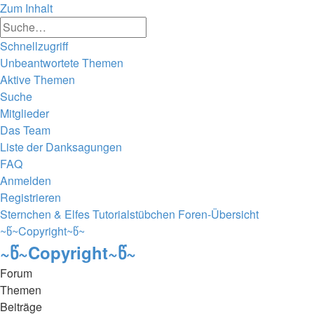
Zum Inhalt
Erweiterte
Suche
Suche
Schnellzugriff
Unbeantwortete Themen
Aktive Themen
Suche
Mitglieder
Das Team
Liste der Danksagungen
FAQ
Anmelden
Registrieren
Sternchen & Elfes Tutorialstübchen
Foren-Übersicht
~წ~Copyright~წ~
~წ~Copyright~წ~
Forum
Themen
Beiträge