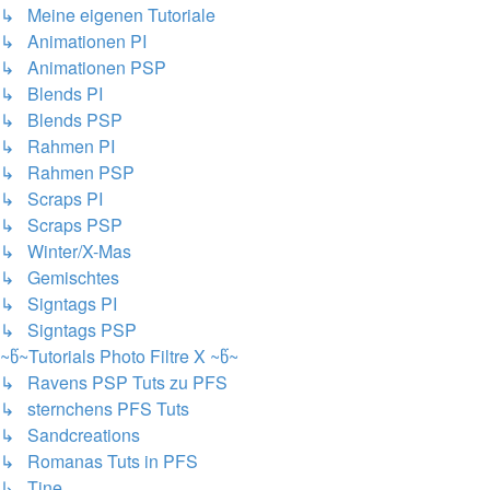
↳ Meine eigenen Tutoriale
↳ Animationen PI
↳ Animationen PSP
↳ Blends PI
↳ Blends PSP
↳ Rahmen PI
↳ Rahmen PSP
↳ Scraps PI
↳ Scraps PSP
↳ Winter/X-Mas
↳ Gemischtes
↳ Signtags PI
↳ Signtags PSP
~წ~Tutorials Photo Filtre X ~წ~
↳ Ravens PSP Tuts zu PFS
↳ sternchens PFS Tuts
↳ Sandcreations
↳ Romanas Tuts in PFS
↳ Tine