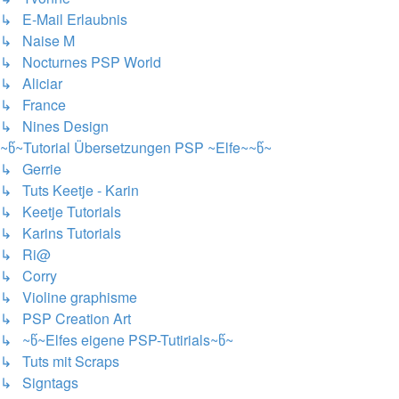
↳ E-Mail Erlaubnis
↳ Naise M
↳ Nocturnes PSP World
↳ Aliciar
↳ France
↳ Nines Design
~წ~Tutorial Übersetzungen PSP ~Elfe~~წ~
↳ Gerrie
↳ Tuts Keetje - Karin
↳ Keetje Tutorials
↳ Karins Tutorials
↳ Ri@
↳ Corry
↳ Violine graphisme
↳ PSP Creation Art
↳ ~წ~Elfes eigene PSP-Tutirials~წ~
↳ Tuts mit Scraps
↳ Signtags