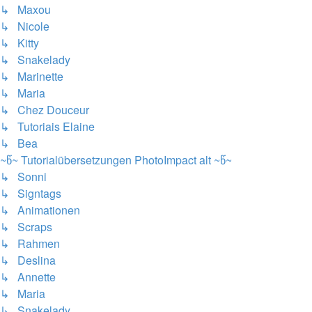
↳ Maxou
↳ Nicole
↳ Kitty
↳ Snakelady
↳ Marinette
↳ Maria
↳ Chez Douceur
↳ Tutoriais Elaine
↳ Bea
~წ~ Tutorialübersetzungen PhotoImpact alt ~წ~
↳ Sonni
↳ Signtags
↳ Animationen
↳ Scraps
↳ Rahmen
↳ Deslina
↳ Annette
↳ Maria
↳ Snakelady