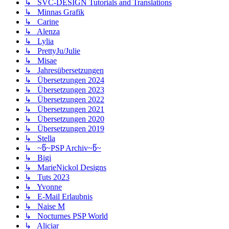
↳ SVC-DESIGN Tutorials and Translations
↳ Minnas Grafik
↳ Carine
↳ Alenza
↳ Lylia
↳ PrettyJu/Julie
↳ Misae
↳ Jahresübersetzungen
↳ Übersetzungen 2024
↳ Übersetzungen 2023
↳ Übersetzungen 2022
↳ Übersetzungen 2021
↳ Übersetzungen 2020
↳ Übersetzungen 2019
↳ Stella
↳ ~წ~PSP Archiv~წ~
↳ Bigi
↳ MarieNickol Designs
↳ Tuts 2023
↳ Yvonne
↳ E-Mail Erlaubnis
↳ Naise M
↳ Nocturnes PSP World
↳ Aliciar