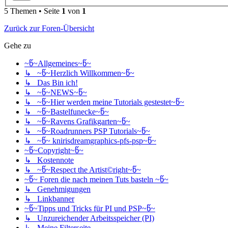
5 Themen • Seite
1
von
1
Zurück zur Foren-Übersicht
Gehe zu
~წ~Allgemeines~წ~
↳ ~წ~Herzlich Willkommen~წ~
↳ Das Bin ich!
↳ ~წ~NEWS~წ~
↳ ~წ~Hier werden meine Tutorials gestestet~წ~
↳ ~წ~Bastelfunecke~წ~
↳ ~წ~Ravens Grafikgarten~წ~
↳ ~წ~Roadrunners PSP Tutorials~წ~
↳ ~წ~ knirisdreamgraphics-pfs-psp~წ~
~წ~Copyright~წ~
↳ Kostennote
↳ ~წ~Respect the Artist©right~წ~
~წ~ Foren die nach meinen Tuts basteln ~წ~
↳ Genehmigungen
↳ Linkbanner
~წ~Tipps und Tricks für PI und PSP~წ~
↳ Unzureichender Arbeitsspeicher (PI)
↳ Meine Filterseite