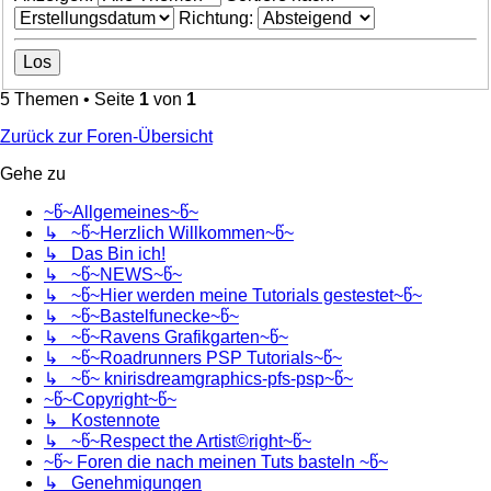
Richtung:
5 Themen • Seite
1
von
1
Zurück zur Foren-Übersicht
Gehe zu
~წ~Allgemeines~წ~
↳ ~წ~Herzlich Willkommen~წ~
↳ Das Bin ich!
↳ ~წ~NEWS~წ~
↳ ~წ~Hier werden meine Tutorials gestestet~წ~
↳ ~წ~Bastelfunecke~წ~
↳ ~წ~Ravens Grafikgarten~წ~
↳ ~წ~Roadrunners PSP Tutorials~წ~
↳ ~წ~ knirisdreamgraphics-pfs-psp~წ~
~წ~Copyright~წ~
↳ Kostennote
↳ ~წ~Respect the Artist©right~წ~
~წ~ Foren die nach meinen Tuts basteln ~წ~
↳ Genehmigungen