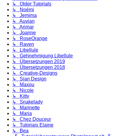
↳ Older Tutorials
↳ Noémi
↳ Jemima
↳ Auvian
↳ Arimar
↳ Joanne
↳ RoseOrange
↳ Raven
↳ Libellule
↳ Gehnehmigung Libellule
↳ Übersetzungen 2019
↳ Übersetzungen 2018
↳ Creative-Designs
↳ Sjan Design
↳ Maxou
↳ Nicole
↳ Kitty
↳ Snakelady
↳ Marinette
↳ Maria
↳ Chez Douceur
↳ Tutoriais Elaine
↳ Bea