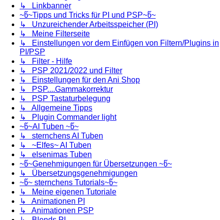
↳ Linkbanner
~წ~Tipps und Tricks für PI und PSP~წ~
↳ Unzureichender Arbeitsspeicher (PI)
↳ Meine Filterseite
↳ Einstellungen vor dem Einfügen von Filtern/Plugins in
PI/PSP
↳ Filter - Hilfe
↳ PSP 2021/2022 und Filter
↳ Einstellungen für den Ani Shop
↳ PSP....Gammakorrektur
↳ PSP Tastaturbelegung
↳ Allgemeine Tipps
↳ Plugin Commander light
~წ~AI Tuben ~წ~
↳ sternchens AI Tuben
↳ ~Elfes~ AI Tuben
↳ elsenimas Tuben
~წ~Genehmigungen für Übersetzungen ~წ~
↳ Übersetzungsgenehmigungen
~წ~ sternchens Tutorials~წ~
↳ Meine eigenen Tutoriale
↳ Animationen PI
↳ Animationen PSP
↳ Blends PI