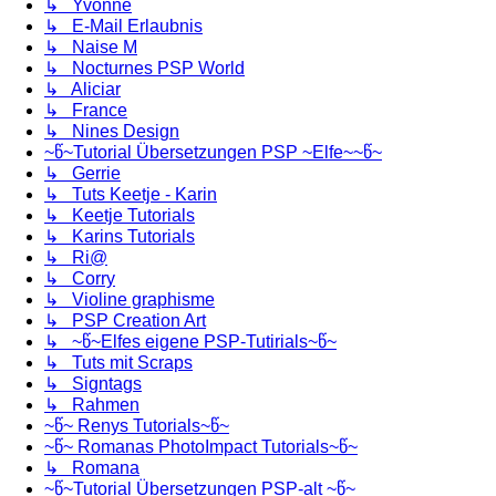
↳ Yvonne
↳ E-Mail Erlaubnis
↳ Naise M
↳ Nocturnes PSP World
↳ Aliciar
↳ France
↳ Nines Design
~წ~Tutorial Übersetzungen PSP ~Elfe~~წ~
↳ Gerrie
↳ Tuts Keetje - Karin
↳ Keetje Tutorials
↳ Karins Tutorials
↳ Ri@
↳ Corry
↳ Violine graphisme
↳ PSP Creation Art
↳ ~წ~Elfes eigene PSP-Tutirials~წ~
↳ Tuts mit Scraps
↳ Signtags
↳ Rahmen
~წ~ Renys Tutorials~წ~
~წ~ Romanas PhotoImpact Tutorials~წ~
↳ Romana
~წ~Tutorial Übersetzungen PSP-alt ~წ~