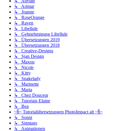
↳ Auvian
↳ Arimar
↳ Joanne
↳ RoseOrange
↳ Raven
↳ Libellule
↳ Gehnehmigung Libellule
↳ Übersetzungen 2019
↳ Übersetzungen 2018
↳ Creative-Designs
↳ Sjan Design
↳ Maxou
↳ Nicole
↳ Kitty
↳ Snakelady
↳ Marinette
↳ Maria
↳ Chez Douceur
↳ Tutoriais Elaine
↳ Bea
~წ~ Tutorialübersetzungen PhotoImpact alt ~წ~
↳ Sonni
↳ Signtags
↳ Animationen