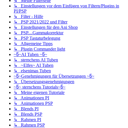
↳ Meine Filterseite
↳ Einstellungen vor dem Einfügen von Filtern/Plugins in
PI/PSP
↳ Filter - Hilfe
↳ PSP 2021/2022 und Filter
↳ Einstellungen für den Ani Shop
↳ PSP....Gammakorrektur
↳ PSP Tastaturbelegung
↳ Allgemeine Tipps
↳ Plugin Commander light
~წ~AI Tuben ~წ~
↳ sternchens AI Tuben
↳ ~Elfes~ AI Tuben
↳ elsenimas Tuben
~წ~Genehmigungen für Übersetzungen ~წ~
↳ Übersetzungsgenehmigungen
~წ~ sternchens Tutorials~წ~
↳ Meine eigenen Tutoriale
↳ Animationen PI
↳ Animationen PSP
↳ Blends PI
↳ Blends PSP
↳ Rahmen PI
↳ Rahmen PSP