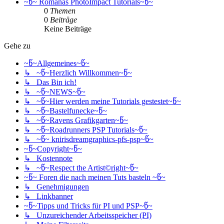
~წ~ Romanas PhotoImpact Tutorials~წ~
0
Themen
0
Beiträge
Keine Beiträge
Gehe zu
~წ~Allgemeines~წ~
↳ ~წ~Herzlich Willkommen~წ~
↳ Das Bin ich!
↳ ~წ~NEWS~წ~
↳ ~წ~Hier werden meine Tutorials gestestet~წ~
↳ ~წ~Bastelfunecke~წ~
↳ ~წ~Ravens Grafikgarten~წ~
↳ ~წ~Roadrunners PSP Tutorials~წ~
↳ ~წ~ knirisdreamgraphics-pfs-psp~წ~
~წ~Copyright~წ~
↳ Kostennote
↳ ~წ~Respect the Artist©right~წ~
~წ~ Foren die nach meinen Tuts basteln ~წ~
↳ Genehmigungen
↳ Linkbanner
~წ~Tipps und Tricks für PI und PSP~წ~
↳ Unzureichender Arbeitsspeicher (PI)