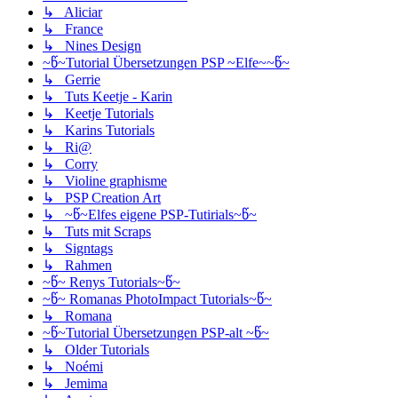
↳ Aliciar
↳ France
↳ Nines Design
~წ~Tutorial Übersetzungen PSP ~Elfe~~წ~
↳ Gerrie
↳ Tuts Keetje - Karin
↳ Keetje Tutorials
↳ Karins Tutorials
↳ Ri@
↳ Corry
↳ Violine graphisme
↳ PSP Creation Art
↳ ~წ~Elfes eigene PSP-Tutirials~წ~
↳ Tuts mit Scraps
↳ Signtags
↳ Rahmen
~წ~ Renys Tutorials~წ~
~წ~ Romanas PhotoImpact Tutorials~წ~
↳ Romana
~წ~Tutorial Übersetzungen PSP-alt ~წ~
↳ Older Tutorials
↳ Noémi
↳ Jemima