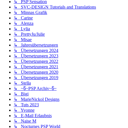
↳ PSP Sensation
↳ SVC-DESIGN Tutorials and Translations
↳ Minnas Grafik
↳ Carine
↳ Alenza
↳ Lylia
↳ PrettyJu/Julie
↳ Misae
↳ Jahresübersetzungen
↳ Übersetzungen 2024
↳ Übersetzungen 2023
↳ Übersetzungen 2022
↳ Übersetzungen 2021
↳ Übersetzungen 2020
↳ Übersetzungen 2019
↳ Stella
↳ ~წ~PSP Archiv~წ~
↳ Bigi
↳ MarieNickol Designs
↳ Tuts 2023
↳ Yvonne
↳ E-Mail Erlaubnis
↳ Naise M
↳ Nocturnes PSP World