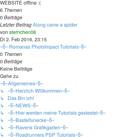
WEBSITE offline :(
6
Themen
0
Beiträge
Letzter Beitrag
Along came a spider
Neuester
von
sternchen06
Beitrag
Di 2. Feb 2016, 23:15
~წ~ Romanas PhotoImpact Tutorials~წ~
0
Themen
0
Beiträge
Keine Beiträge
Gehe zu
~წ~Allgemeines~წ~
↳ ~წ~Herzlich Willkommen~წ~
↳ Das Bin ich!
↳ ~წ~NEWS~წ~
↳ ~წ~Hier werden meine Tutorials gestestet~წ~
↳ ~წ~Bastelfunecke~წ~
↳ ~წ~Ravens Grafikgarten~წ~
↳ ~წ~Roadrunners PSP Tutorials~წ~