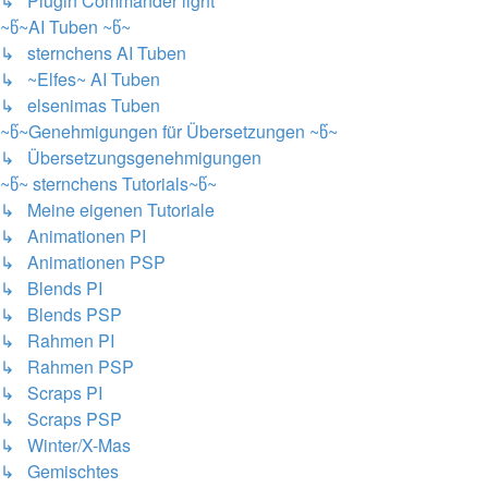
↳ Plugin Commander light
~წ~AI Tuben ~წ~
↳ sternchens AI Tuben
↳ ~Elfes~ AI Tuben
↳ elsenimas Tuben
~წ~Genehmigungen für Übersetzungen ~წ~
↳ Übersetzungsgenehmigungen
~წ~ sternchens Tutorials~წ~
↳ Meine eigenen Tutoriale
↳ Animationen PI
↳ Animationen PSP
↳ Blends PI
↳ Blends PSP
↳ Rahmen PI
↳ Rahmen PSP
↳ Scraps PI
↳ Scraps PSP
↳ Winter/X-Mas
↳ Gemischtes