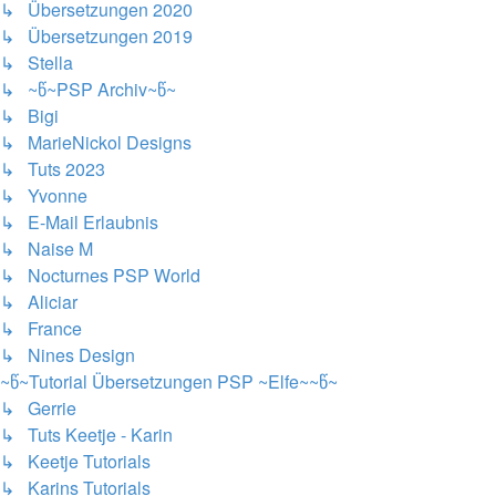
↳ Übersetzungen 2020
↳ Übersetzungen 2019
↳ Stella
↳ ~წ~PSP Archiv~წ~
↳ Bigi
↳ MarieNickol Designs
↳ Tuts 2023
↳ Yvonne
↳ E-Mail Erlaubnis
↳ Naise M
↳ Nocturnes PSP World
↳ Aliciar
↳ France
↳ Nines Design
~წ~Tutorial Übersetzungen PSP ~Elfe~~წ~
↳ Gerrie
↳ Tuts Keetje - Karin
↳ Keetje Tutorials
↳ Karins Tutorials