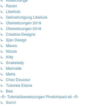
↳ RoseOrange
↳ Raven
↳ Libellule
↳ Gehnehmigung Libellule
↳ Übersetzungen 2019
↳ Übersetzungen 2018
↳ Creative-Designs
↳ Sjan Design
↳ Maxou
↳ Nicole
↳ Kitty
↳ Snakelady
↳ Marinette
↳ Maria
↳ Chez Douceur
↳ Tutoriais Elaine
↳ Bea
~წ~ Tutorialübersetzungen PhotoImpact alt ~წ~
↳ Sonni