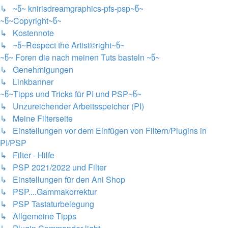
↳ ~წ~ knirisdreamgraphics-pfs-psp~წ~
~წ~Copyright~წ~
↳ Kostennote
↳ ~წ~Respect the Artist©right~წ~
~წ~ Foren die nach meinen Tuts basteln ~წ~
↳ Genehmigungen
↳ Linkbanner
~წ~Tipps und Tricks für PI und PSP~წ~
↳ Unzureichender Arbeitsspeicher (PI)
↳ Meine Filterseite
↳ Einstellungen vor dem Einfügen von Filtern/Plugins in
PI/PSP
↳ Filter - Hilfe
↳ PSP 2021/2022 und Filter
↳ Einstellungen für den Ani Shop
↳ PSP....Gammakorrektur
↳ PSP Tastaturbelegung
↳ Allgemeine Tipps