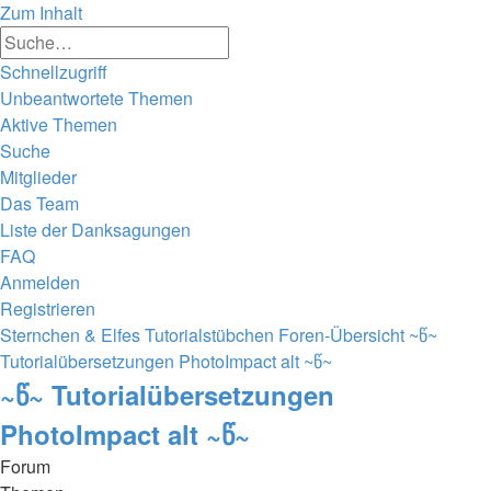
Zum Inhalt
Erweiterte
Suche
Suche
Schnellzugriff
Unbeantwortete Themen
Aktive Themen
Suche
Mitglieder
Das Team
Liste der Danksagungen
FAQ
Anmelden
Registrieren
Sternchen & Elfes Tutorialstübchen
Foren-Übersicht
~წ~
Tutorialübersetzungen PhotoImpact alt ~წ~
~წ~ Tutorialübersetzungen
PhotoImpact alt ~წ~
Forum