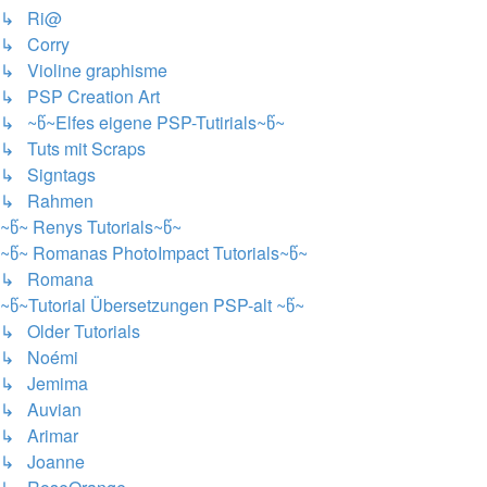
↳ Ri@
↳ Corry
↳ Violine graphisme
↳ PSP Creation Art
↳ ~წ~Elfes eigene PSP-Tutirials~წ~
↳ Tuts mit Scraps
↳ Signtags
↳ Rahmen
~წ~ Renys Tutorials~წ~
~წ~ Romanas PhotoImpact Tutorials~წ~
↳ Romana
~წ~Tutorial Übersetzungen PSP-alt ~წ~
↳ Older Tutorials
↳ Noémi
↳ Jemima
↳ Auvian
↳ Arimar
↳ Joanne