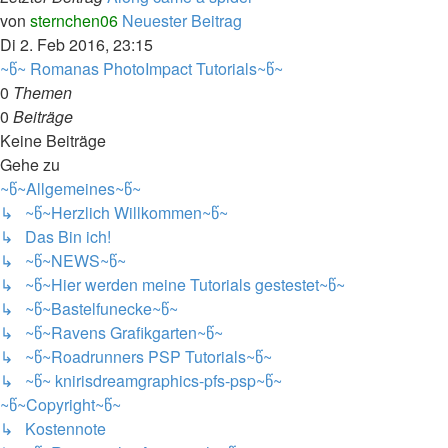
von
sternchen06
Neuester Beitrag
Di 2. Feb 2016, 23:15
~წ~ Romanas PhotoImpact Tutorials~წ~
0
Themen
0
Beiträge
Keine Beiträge
Gehe zu
~წ~Allgemeines~წ~
↳ ~წ~Herzlich Willkommen~წ~
↳ Das Bin ich!
↳ ~წ~NEWS~წ~
↳ ~წ~Hier werden meine Tutorials gestestet~წ~
↳ ~წ~Bastelfunecke~წ~
↳ ~წ~Ravens Grafikgarten~წ~
↳ ~წ~Roadrunners PSP Tutorials~წ~
↳ ~წ~ knirisdreamgraphics-pfs-psp~წ~
~წ~Copyright~წ~
↳ Kostennote