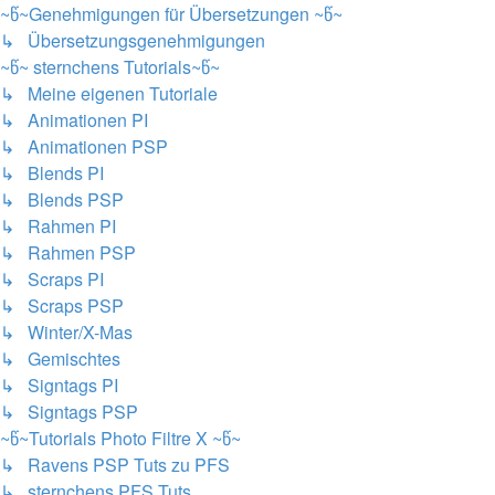
~წ~Genehmigungen für Übersetzungen ~წ~
↳ Übersetzungsgenehmigungen
~წ~ sternchens Tutorials~წ~
↳ Meine eigenen Tutoriale
↳ Animationen PI
↳ Animationen PSP
↳ Blends PI
↳ Blends PSP
↳ Rahmen PI
↳ Rahmen PSP
↳ Scraps PI
↳ Scraps PSP
↳ Winter/X-Mas
↳ Gemischtes
↳ Signtags PI
↳ Signtags PSP
~წ~Tutorials Photo Filtre X ~წ~
↳ Ravens PSP Tuts zu PFS
↳ sternchens PFS Tuts