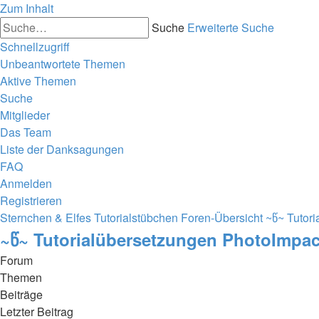
Zum Inhalt
Suche
Erweiterte Suche
Schnellzugriff
Unbeantwortete Themen
Aktive Themen
Suche
Mitglieder
Das Team
Liste der Danksagungen
FAQ
Anmelden
Registrieren
Sternchen & Elfes Tutorialstübchen
Foren-Übersicht
~წ~ Tutori
~წ~ Tutorialübersetzungen PhotoImpact
Forum
Themen
Beiträge
Letzter Beitrag