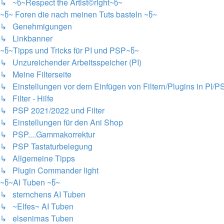
↳ ~წ~Respect the Artist©right~წ~
~წ~ Foren die nach meinen Tuts basteln ~წ~
↳ Genehmigungen
↳ Linkbanner
~წ~Tipps und Tricks für PI und PSP~წ~
↳ Unzureichender Arbeitsspeicher (PI)
↳ Meine Filterseite
↳ Einstellungen vor dem Einfügen von Filtern/Plugins in PI/P
↳ Filter - Hilfe
↳ PSP 2021/2022 und Filter
↳ Einstellungen für den Ani Shop
↳ PSP....Gammakorrektur
↳ PSP Tastaturbelegung
↳ Allgemeine Tipps
↳ Plugin Commander light
~წ~AI Tuben ~წ~
↳ sternchens AI Tuben
↳ ~Elfes~ AI Tuben
↳ elsenimas Tuben