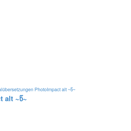
alübersetzungen PhotoImpact alt ~წ~
 alt ~წ~