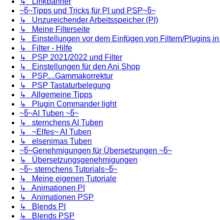
↳ Linkbanner
~წ~Tipps und Tricks für PI und PSP~წ~
↳ Unzureichender Arbeitsspeicher (PI)
↳ Meine Filterseite
↳ Einstellungen vor dem Einfügen von Filtern/Plugins i
↳ Filter - Hilfe
↳ PSP 2021/2022 und Filter
↳ Einstellungen für den Ani Shop
↳ PSP....Gammakorrektur
↳ PSP Tastaturbelegung
↳ Allgemeine Tipps
↳ Plugin Commander light
~წ~AI Tuben ~წ~
↳ sternchens AI Tuben
↳ ~Elfes~ AI Tuben
↳ elsenimas Tuben
~წ~Genehmigungen für Übersetzungen ~წ~
↳ Übersetzungsgenehmigungen
~წ~ sternchens Tutorials~წ~
↳ Meine eigenen Tutoriale
↳ Animationen PI
↳ Animationen PSP
↳ Blends PI
↳ Blends PSP