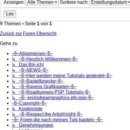
Anzeigen:
Sortiere nach:
9 Themen • Seite
1
von
1
Zurück zur Foren-Übersicht
Gehe zu
~წ~Allgemeines~წ~
↳ ~წ~Herzlich Willkommen~წ~
↳ Das Bin ich!
↳ ~წ~NEWS~წ~
↳ ~წ~Hier werden meine Tutorials gestestet~წ~
↳ ~წ~Bastelfunecke~წ~
↳ ~წ~Ravens Grafikgarten~წ~
↳ ~წ~Roadrunners PSP Tutorials~წ~
↳ ~წ~ knirisdreamgraphics-pfs-psp~წ~
~წ~Copyright~წ~
↳ Kostennote
↳ ~წ~Respect the Artist©right~წ~
~წ~ Foren die nach meinen Tuts basteln ~წ~
↳ Genehmigungen