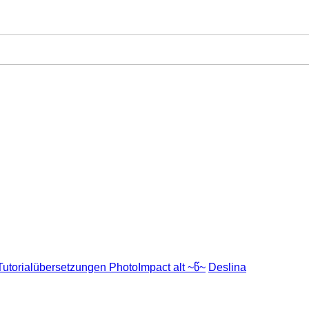
Tutorialübersetzungen PhotoImpact alt ~წ~
Deslina