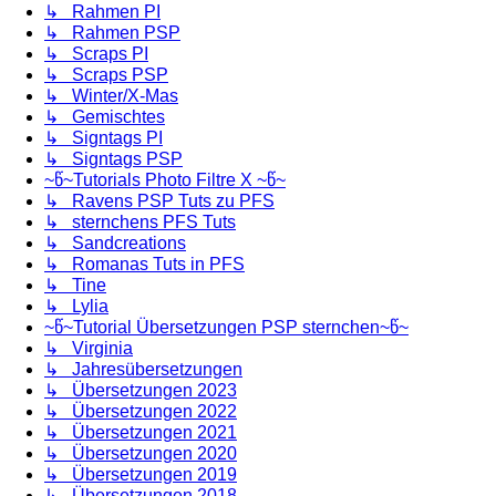
↳ Rahmen PI
↳ Rahmen PSP
↳ Scraps PI
↳ Scraps PSP
↳ Winter/X-Mas
↳ Gemischtes
↳ Signtags PI
↳ Signtags PSP
~წ~Tutorials Photo Filtre X ~წ~
↳ Ravens PSP Tuts zu PFS
↳ sternchens PFS Tuts
↳ Sandcreations
↳ Romanas Tuts in PFS
↳ Tine
↳ Lylia
~წ~Tutorial Übersetzungen PSP sternchen~წ~
↳ Virginia
↳ Jahresübersetzungen
↳ Übersetzungen 2023
↳ Übersetzungen 2022
↳ Übersetzungen 2021
↳ Übersetzungen 2020
↳ Übersetzungen 2019
↳ Übersetzungen 2018