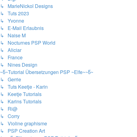
↳ MarieNickol Designs
↳ Tuts 2023
↳ Yvonne
↳ E-Mail Erlaubnis
↳ Naise M
↳ Nocturnes PSP World
↳ Aliciar
↳ France
↳ Nines Design
~წ~Tutorial Übersetzungen PSP ~Elfe~~წ~
↳ Gerrie
↳ Tuts Keetje - Karin
↳ Keetje Tutorials
↳ Karins Tutorials
↳ Ri@
↳ Corry
↳ Violine graphisme
↳ PSP Creation Art