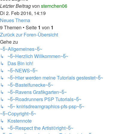
Letzter Beitrag
von
sternchen06
Di 2. Feb 2016, 14:19
Neues Thema
9 Themen • Seite
1
von
1
Zurück zur Foren-Übersicht
Gehe zu
~წ~Allgemeines~წ~
↳ ~წ~Herzlich Willkommen~წ~
↳ Das Bin ich!
↳ ~წ~NEWS~წ~
↳ ~წ~Hier werden meine Tutorials gestestet~წ~
↳ ~წ~Bastelfunecke~წ~
↳ ~წ~Ravens Grafikgarten~წ~
↳ ~წ~Roadrunners PSP Tutorials~წ~
↳ ~წ~ knirisdreamgraphics-pfs-psp~წ~
~წ~Copyright~წ~
↳ Kostennote
↳ ~წ~Respect the Artist©right~წ~