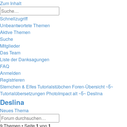
Zum Inhalt
Erweiterte
Suche
Suche
Schnellzugriff
Unbeantwortete Themen
Aktive Themen
Suche
Mitglieder
Das Team
Liste der Danksagungen
FAQ
Anmelden
Registrieren
Sternchen & Elfes Tutorialstübchen
Foren-Übersicht
~წ~
Tutorialübersetzungen PhotoImpact alt ~წ~
Deslina
Deslina
Neues Thema
Erweiterte
Suche
Suche
9 Themen • Seite
1
von
1