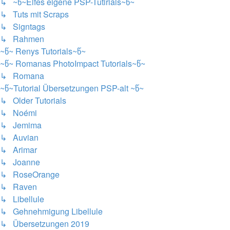
↳ ~წ~Elfes eigene PSP-Tutirials~წ~
↳ Tuts mit Scraps
↳ Signtags
↳ Rahmen
~წ~ Renys Tutorials~წ~
~წ~ Romanas PhotoImpact Tutorials~წ~
↳ Romana
~წ~Tutorial Übersetzungen PSP-alt ~წ~
↳ Older Tutorials
↳ Noémi
↳ Jemima
↳ Auvian
↳ Arimar
↳ Joanne
↳ RoseOrange
↳ Raven
↳ Libellule
↳ Gehnehmigung Libellule
↳ Übersetzungen 2019