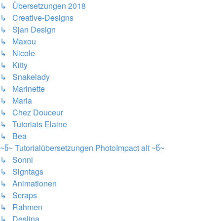
↳ Übersetzungen 2018
↳ Creative-Designs
↳ Sjan Design
↳ Maxou
↳ Nicole
↳ Kitty
↳ Snakelady
↳ Marinette
↳ Maria
↳ Chez Douceur
↳ Tutoriais Elaine
↳ Bea
~წ~ Tutorialübersetzungen PhotoImpact alt ~წ~
↳ Sonni
↳ Signtags
↳ Animationen
↳ Scraps
↳ Rahmen
↳ Deslina