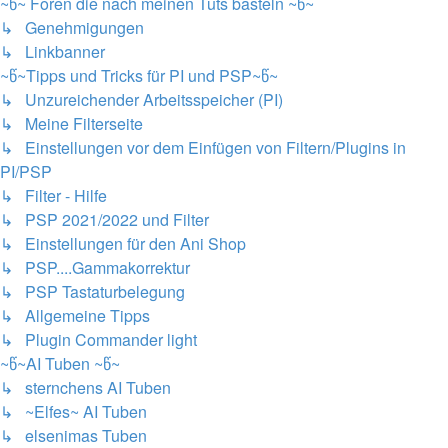
~წ~ Foren die nach meinen Tuts basteln ~წ~
↳ Genehmigungen
↳ Linkbanner
~წ~Tipps und Tricks für PI und PSP~წ~
↳ Unzureichender Arbeitsspeicher (PI)
↳ Meine Filterseite
↳ Einstellungen vor dem Einfügen von Filtern/Plugins in
PI/PSP
↳ Filter - Hilfe
↳ PSP 2021/2022 und Filter
↳ Einstellungen für den Ani Shop
↳ PSP....Gammakorrektur
↳ PSP Tastaturbelegung
↳ Allgemeine Tipps
↳ Plugin Commander light
~წ~AI Tuben ~წ~
↳ sternchens AI Tuben
↳ ~Elfes~ AI Tuben
↳ elsenimas Tuben