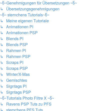
~წ~Genehmigungen für Übersetzungen ~წ~
↳ Übersetzungsgenehmigungen
~წ~ sternchens Tutorials~წ~
↳ Meine eigenen Tutoriale
↳ Animationen PI
↳ Animationen PSP
↳ Blends PI
↳ Blends PSP
↳ Rahmen PI
↳ Rahmen PSP
↳ Scraps PI
↳ Scraps PSP
↳ Winter/X-Mas
↳ Gemischtes
↳ Signtags PI
↳ Signtags PSP
~წ~Tutorials Photo Filtre X ~წ~
↳ Ravens PSP Tuts zu PFS
↳ sternchens PFS Tuts