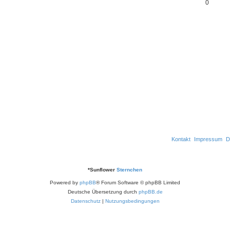
w
A
0
n
r
t
e
o
n
t
w
n
r
t
e
o
t
w
n
r
e
o
t
n
r
e
t
n
e
n
Kontakt
Impressum
D
*
Sunflower
Sternchen
Powered by
phpBB
® Forum Software © phpBB Limited
Deutsche Übersetzung durch
phpBB.de
Datenschutz
|
Nutzungsbedingungen