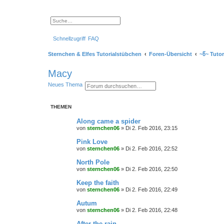
S
E
u
r
c
w
Schnellzugriff
FAQ
h
e
e
i
t
Sternchen & Elfes Tutorialstübchen
Foren-Übersicht
~წ~ Tuto
e
r
t
Macy
e
S
S
E
Neues Thema
u
u
r
c
c
w
h
h
e
e
THEMEN
e
i
t
e
Along came a spider
r
von
sternchen06
»
Di 2. Feb 2016, 23:15
t
e
Pink Love
S
von
sternchen06
»
Di 2. Feb 2016, 22:52
u
c
North Pole
h
e
von
sternchen06
»
Di 2. Feb 2016, 22:50
Keep the faith
von
sternchen06
»
Di 2. Feb 2016, 22:49
Autum
von
sternchen06
»
Di 2. Feb 2016, 22:48
After the rain