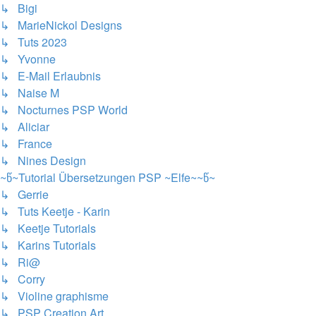
↳ Bigi
↳ MarieNickol Designs
↳ Tuts 2023
↳ Yvonne
↳ E-Mail Erlaubnis
↳ Naise M
↳ Nocturnes PSP World
↳ Aliciar
↳ France
↳ Nines Design
~წ~Tutorial Übersetzungen PSP ~Elfe~~წ~
↳ Gerrie
↳ Tuts Keetje - Karin
↳ Keetje Tutorials
↳ Karins Tutorials
↳ Ri@
↳ Corry
↳ Violine graphisme
↳ PSP Creation Art