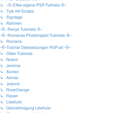
↳ ~წ~Elfes eigene PSP-Tutirials~წ~
↳ Tuts mit Scraps
↳ Signtags
↳ Rahmen
~წ~ Renys Tutorials~წ~
~წ~ Romanas PhotoImpact Tutorials~წ~
↳ Romana
~წ~Tutorial Übersetzungen PSP-alt ~წ~
↳ Older Tutorials
↳ Noémi
↳ Jemima
↳ Auvian
↳ Arimar
↳ Joanne
↳ RoseOrange
↳ Raven
↳ Libellule
↳ Gehnehmigung Libellule