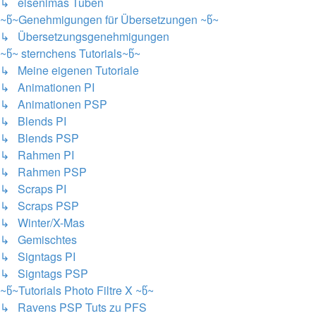
↳ elsenimas Tuben
~წ~Genehmigungen für Übersetzungen ~წ~
↳ Übersetzungsgenehmigungen
~წ~ sternchens Tutorials~წ~
↳ Meine eigenen Tutoriale
↳ Animationen PI
↳ Animationen PSP
↳ Blends PI
↳ Blends PSP
↳ Rahmen PI
↳ Rahmen PSP
↳ Scraps PI
↳ Scraps PSP
↳ Winter/X-Mas
↳ Gemischtes
↳ Signtags PI
↳ Signtags PSP
~წ~Tutorials Photo Filtre X ~წ~
↳ Ravens PSP Tuts zu PFS