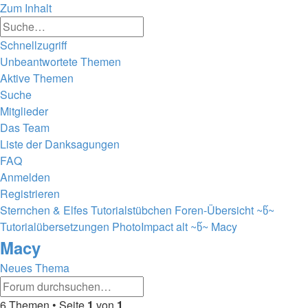
Zum Inhalt
Erweiterte
Suche
Suche
Schnellzugriff
Unbeantwortete Themen
Aktive Themen
Suche
Mitglieder
Das Team
Liste der Danksagungen
FAQ
Anmelden
Registrieren
Sternchen & Elfes Tutorialstübchen
Foren-Übersicht
~წ~
Tutorialübersetzungen PhotoImpact alt ~წ~
Macy
Macy
Neues Thema
Erweiterte
Suche
Suche
6 Themen • Seite
1
von
1