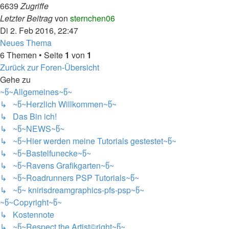
6639
Zugriffe
Letzter Beitrag
von
sternchen06
Di 2. Feb 2016, 22:47
Neues Thema
6 Themen • Seite
1
von
1
Zurück zur Foren-Übersicht
Gehe zu
~წ~Allgemeines~წ~
↳ ~წ~Herzlich Willkommen~წ~
↳ Das Bin ich!
↳ ~წ~NEWS~წ~
↳ ~წ~Hier werden meine Tutorials gestestet~წ~
↳ ~წ~Bastelfunecke~წ~
↳ ~წ~Ravens Grafikgarten~წ~
↳ ~წ~Roadrunners PSP Tutorials~წ~
↳ ~წ~ knirisdreamgraphics-pfs-psp~წ~
~წ~Copyright~წ~
↳ Kostennote
↳ ~წ~Respect the Artist©right~წ~