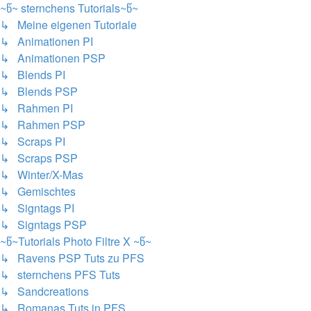
~წ~ sternchens Tutorials~წ~
↳ Meine eigenen Tutoriale
↳ Animationen PI
↳ Animationen PSP
↳ Blends PI
↳ Blends PSP
↳ Rahmen PI
↳ Rahmen PSP
↳ Scraps PI
↳ Scraps PSP
↳ Winter/X-Mas
↳ Gemischtes
↳ Signtags PI
↳ Signtags PSP
~წ~Tutorials Photo Filtre X ~წ~
↳ Ravens PSP Tuts zu PFS
↳ sternchens PFS Tuts
↳ Sandcreations
↳ Romanas Tuts in PFS