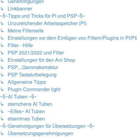
↳ Genehmigungen
↳ Linkbanner
~წ~Tipps und Tricks für PI und PSP~წ~
↳ Unzureichender Arbeitsspeicher (PI)
↳ Meine Filterseite
↳ Einstellungen vor dem Einfügen von Filtern/Plugins in PI/P
↳ Filter - Hilfe
↳ PSP 2021/2022 und Filter
↳ Einstellungen für den Ani Shop
↳ PSP....Gammakorrektur
↳ PSP Tastaturbelegung
↳ Allgemeine Tipps
↳ Plugin Commander light
~წ~AI Tuben ~წ~
↳ sternchens AI Tuben
↳ ~Elfes~ AI Tuben
↳ elsenimas Tuben
~წ~Genehmigungen für Übersetzungen ~წ~
↳ Übersetzungsgenehmigungen