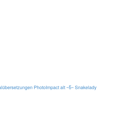
alübersetzungen PhotoImpact alt ~წ~
Snakelady