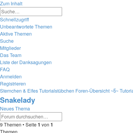
Zum Inhalt
Erweiterte
Suche
Suche
Schnellzugriff
Unbeantwortete Themen
Aktive Themen
Suche
Mitglieder
Das Team
Liste der Danksagungen
FAQ
Anmelden
Registrieren
Sternchen & Elfes Tutorialstübchen
Foren-Übersicht
~წ~ Tutori
Snakelady
Neues Thema
Erweiterte
Suche
Suche
9 Themen • Seite
1
von
1
Themen