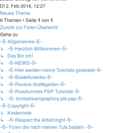
Di 2. Feb 2016, 12:27
Neues Thema
9 Themen • Seite
1
von
1
Zurück zur Foren-Übersicht
Gehe zu
~წ~Allgemeines~წ~
↳ ~წ~Herzlich Willkommen~წ~
↳ Das Bin ich!
↳ ~წ~NEWS~წ~
↳ ~წ~Hier werden meine Tutorials gestestet~წ~
↳ ~წ~Bastelfunecke~წ~
↳ ~წ~Ravens Grafikgarten~წ~
↳ ~წ~Roadrunners PSP Tutorials~წ~
↳ ~წ~ knirisdreamgraphics-pfs-psp~წ~
~წ~Copyright~წ~
↳ Kostennote
↳ ~წ~Respect the Artist©right~წ~
~წ~ Foren die nach meinen Tuts basteln ~წ~