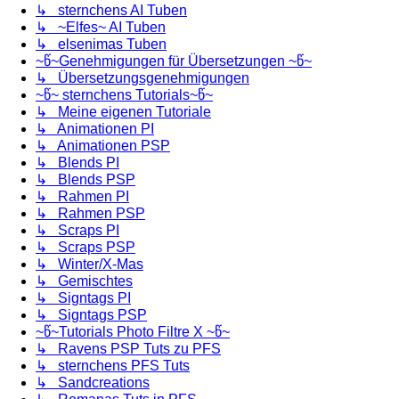
↳ sternchens AI Tuben
↳ ~Elfes~ AI Tuben
↳ elsenimas Tuben
~წ~Genehmigungen für Übersetzungen ~წ~
↳ Übersetzungsgenehmigungen
~წ~ sternchens Tutorials~წ~
↳ Meine eigenen Tutoriale
↳ Animationen PI
↳ Animationen PSP
↳ Blends PI
↳ Blends PSP
↳ Rahmen PI
↳ Rahmen PSP
↳ Scraps PI
↳ Scraps PSP
↳ Winter/X-Mas
↳ Gemischtes
↳ Signtags PI
↳ Signtags PSP
~წ~Tutorials Photo Filtre X ~წ~
↳ Ravens PSP Tuts zu PFS
↳ sternchens PFS Tuts
↳ Sandcreations