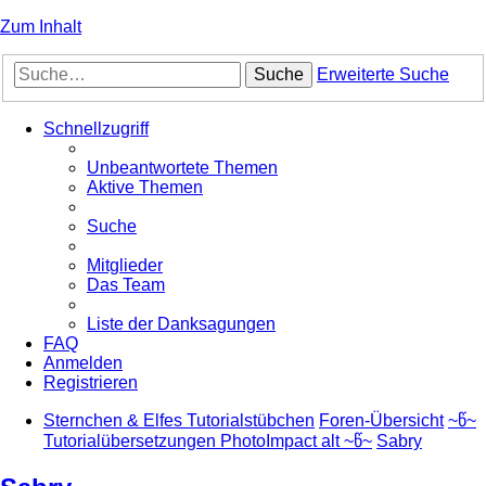
Zum Inhalt
Suche
Erweiterte Suche
Schnellzugriff
Unbeantwortete Themen
Aktive Themen
Suche
Mitglieder
Das Team
Liste der Danksagungen
FAQ
Anmelden
Registrieren
Sternchen & Elfes Tutorialstübchen
Foren-Übersicht
~წ~
Tutorialübersetzungen PhotoImpact alt ~წ~
Sabry