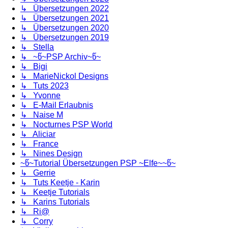
↳ Übersetzungen 2022
↳ Übersetzungen 2021
↳ Übersetzungen 2020
↳ Übersetzungen 2019
↳ Stella
↳ ~წ~PSP Archiv~წ~
↳ Bigi
↳ MarieNickol Designs
↳ Tuts 2023
↳ Yvonne
↳ E-Mail Erlaubnis
↳ Naise M
↳ Nocturnes PSP World
↳ Aliciar
↳ France
↳ Nines Design
~წ~Tutorial Übersetzungen PSP ~Elfe~~წ~
↳ Gerrie
↳ Tuts Keetje - Karin
↳ Keetje Tutorials
↳ Karins Tutorials
↳ Ri@
↳ Corry