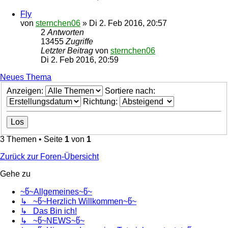
Fly
von
sternchen06
»
Di 2. Feb 2016, 20:57
2
Antworten
13455
Zugriffe
Letzter Beitrag
von
sternchen06
Di 2. Feb 2016, 20:59
Neues Thema
Anzeigen:
Sortiere nach:
Richtung:
3 Themen • Seite
1
von
1
Zurück zur Foren-Übersicht
Gehe zu
~წ~Allgemeines~წ~
↳ ~წ~Herzlich Willkommen~წ~
↳ Das Bin ich!
↳ ~წ~NEWS~წ~