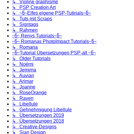
↳ Violine graphisme
↳ PSP Creation Art
↳ ~წ~Elfes eigene PSP-Tutirials~წ~
↳ Tuts mit Scraps
↳ Signtags
↳ Rahmen
~წ~ Renys Tutorials~წ~
~წ~ Romanas PhotoImpact Tutorials~წ~
↳ Romana
~წ~Tutorial Übersetzungen PSP-alt ~წ~
↳ Older Tutorials
↳ Noémi
↳ Jemima
↳ Auvian
↳ Arimar
↳ Joanne
↳ RoseOrange
↳ Raven
↳ Libellule
↳ Gehnehmigung Libellule
↳ Übersetzungen 2019
↳ Übersetzungen 2018
↳ Creative-Designs
↳ Sjan Design