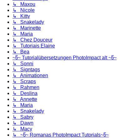
↳ Maxou
↳ Nicole
↳ Kitty
↳ Snakelady
↳ Marinette
↳ Maria
↳ Chez Douceur
↳ Tutoriais Elaine
↳ Bea
~წ~ Tutorialübersetzungen PhotoImpact alt ~წ~
↳ Sonni
↳ Signtags
↳ Animationen
↳ Scraps
↳ Rahmen
↳ Deslina
↳ Annette
↳ Maria
↳ Snakelady
↳ Sabry
↳ Dawn
↳ Macy
↳ ~წ~ Romanas PhotoImpact Tutorials~წ~