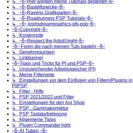
↳ ~წ~Hier werden meine Tutorials gestestet~წ~
↳ ~წ~Bastelfunecke~წ~
↳ ~წ~Ravens Grafikgarten~წ~
↳ ~წ~Roadrunners PSP Tutorials~წ~
↳ ~წ~ knirisdreamgraphics-pfs-psp~წ~
~წ~Copyright~წ~
↳ Kostennote
↳ ~წ~Respect the Artist©right~წ~
~წ~ Foren die nach meinen Tuts basteln ~წ~
↳ Genehmigungen
↳ Linkbanner
~წ~Tipps und Tricks für PI und PSP~წ~
↳ Unzureichender Arbeitsspeicher (PI)
↳ Meine Filterseite
↳ Einstellungen vor dem Einfügen von Filtern/Plugins in
PI/PSP
↳ Filter - Hilfe
↳ PSP 2021/2022 und Filter
↳ Einstellungen für den Ani Shop
↳ PSP....Gammakorrektur
↳ PSP Tastaturbelegung
↳ Allgemeine Tipps
↳ Plugin Commander light
~წ~AI Tuben ~წ~