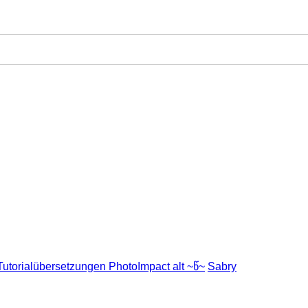
Tutorialübersetzungen PhotoImpact alt ~წ~
Sabry