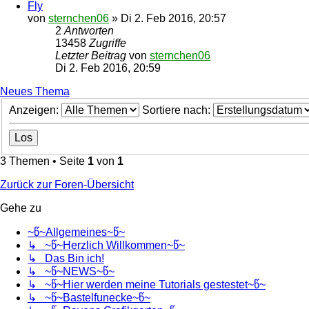
Fly
von
sternchen06
»
Di 2. Feb 2016, 20:57
2
Antworten
13458
Zugriffe
Letzter Beitrag
von
sternchen06
Di 2. Feb 2016, 20:59
Neues Thema
Anzeigen:
Sortiere nach:
3 Themen • Seite
1
von
1
Zurück zur Foren-Übersicht
Gehe zu
~წ~Allgemeines~წ~
↳ ~წ~Herzlich Willkommen~წ~
↳ Das Bin ich!
↳ ~წ~NEWS~წ~
↳ ~წ~Hier werden meine Tutorials gestestet~წ~
↳ ~წ~Bastelfunecke~წ~