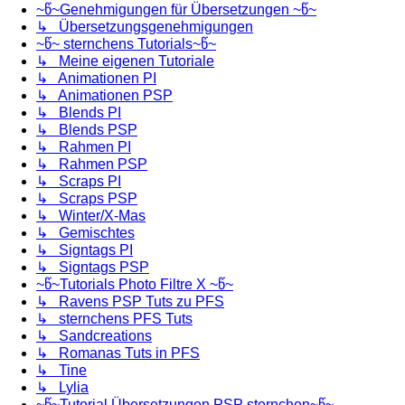
~წ~Genehmigungen für Übersetzungen ~წ~
↳ Übersetzungsgenehmigungen
~წ~ sternchens Tutorials~წ~
↳ Meine eigenen Tutoriale
↳ Animationen PI
↳ Animationen PSP
↳ Blends PI
↳ Blends PSP
↳ Rahmen PI
↳ Rahmen PSP
↳ Scraps PI
↳ Scraps PSP
↳ Winter/X-Mas
↳ Gemischtes
↳ Signtags PI
↳ Signtags PSP
~წ~Tutorials Photo Filtre X ~წ~
↳ Ravens PSP Tuts zu PFS
↳ sternchens PFS Tuts
↳ Sandcreations
↳ Romanas Tuts in PFS
↳ Tine
↳ Lylia
~წ~Tutorial Übersetzungen PSP sternchen~წ~