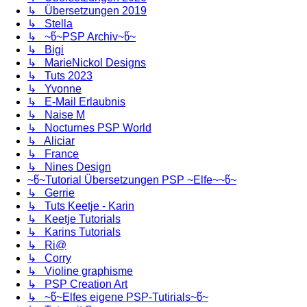
↳ Übersetzungen 2019
↳ Stella
↳ ~წ~PSP Archiv~წ~
↳ Bigi
↳ MarieNickol Designs
↳ Tuts 2023
↳ Yvonne
↳ E-Mail Erlaubnis
↳ Naise M
↳ Nocturnes PSP World
↳ Aliciar
↳ France
↳ Nines Design
~წ~Tutorial Übersetzungen PSP ~Elfe~~წ~
↳ Gerrie
↳ Tuts Keetje - Karin
↳ Keetje Tutorials
↳ Karins Tutorials
↳ Ri@
↳ Corry
↳ Violine graphisme
↳ PSP Creation Art
↳ ~წ~Elfes eigene PSP-Tutirials~წ~