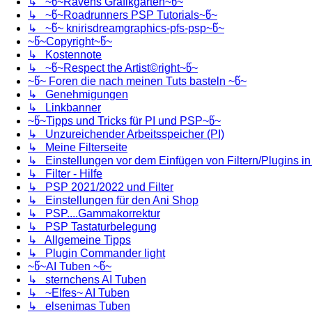
↳ ~წ~Ravens Grafikgarten~წ~
↳ ~წ~Roadrunners PSP Tutorials~წ~
↳ ~წ~ knirisdreamgraphics-pfs-psp~წ~
~წ~Copyright~წ~
↳ Kostennote
↳ ~წ~Respect the Artist©right~წ~
~წ~ Foren die nach meinen Tuts basteln ~წ~
↳ Genehmigungen
↳ Linkbanner
~წ~Tipps und Tricks für PI und PSP~წ~
↳ Unzureichender Arbeitsspeicher (PI)
↳ Meine Filterseite
↳ Einstellungen vor dem Einfügen von Filtern/Plugins i
↳ Filter - Hilfe
↳ PSP 2021/2022 und Filter
↳ Einstellungen für den Ani Shop
↳ PSP....Gammakorrektur
↳ PSP Tastaturbelegung
↳ Allgemeine Tipps
↳ Plugin Commander light
~წ~AI Tuben ~წ~
↳ sternchens AI Tuben
↳ ~Elfes~ AI Tuben
↳ elsenimas Tuben