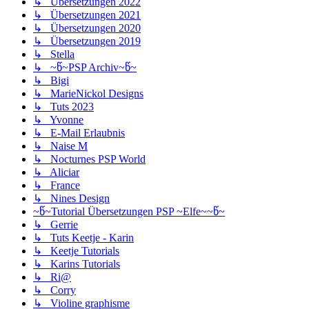
↳ Übersetzungen 2022
↳ Übersetzungen 2021
↳ Übersetzungen 2020
↳ Übersetzungen 2019
↳ Stella
↳ ~წ~PSP Archiv~წ~
↳ Bigi
↳ MarieNickol Designs
↳ Tuts 2023
↳ Yvonne
↳ E-Mail Erlaubnis
↳ Naise M
↳ Nocturnes PSP World
↳ Aliciar
↳ France
↳ Nines Design
~წ~Tutorial Übersetzungen PSP ~Elfe~~წ~
↳ Gerrie
↳ Tuts Keetje - Karin
↳ Keetje Tutorials
↳ Karins Tutorials
↳ Ri@
↳ Corry
↳ Violine graphisme