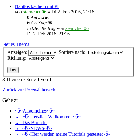
Nahtlos kacheln mit PI
von
sternchen06
»
Di 2. Feb 2016, 21:16
0
Antworten
6018
Zugriffe
Letzter Beitrag
von
sternchen06
Di 2. Feb 2016, 21:16
Neues Thema
Anzeigen:
Sortiere nach:
Richtung:
3 Themen • Seite
1
von
1
Zurück zur Foren-Übersicht
Gehe zu
~წ~Allgemeines~წ~
↳ ~წ~Herzlich Willkommen~წ~
↳ Das Bin ich!
↳ ~წ~NEWS~წ~
↳ ~წ~Hier werden meine Tutorials gestestet~წ~