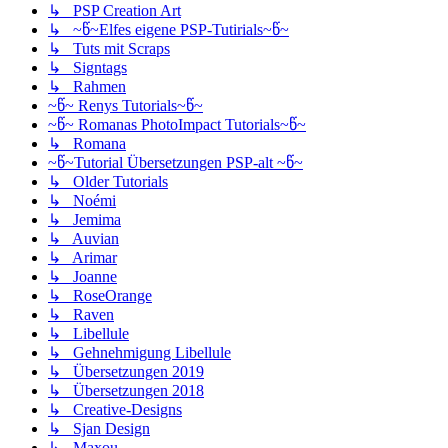
↳ PSP Creation Art
↳ ~წ~Elfes eigene PSP-Tutirials~წ~
↳ Tuts mit Scraps
↳ Signtags
↳ Rahmen
~წ~ Renys Tutorials~წ~
~წ~ Romanas PhotoImpact Tutorials~წ~
↳ Romana
~წ~Tutorial Übersetzungen PSP-alt ~წ~
↳ Older Tutorials
↳ Noémi
↳ Jemima
↳ Auvian
↳ Arimar
↳ Joanne
↳ RoseOrange
↳ Raven
↳ Libellule
↳ Gehnehmigung Libellule
↳ Übersetzungen 2019
↳ Übersetzungen 2018
↳ Creative-Designs
↳ Sjan Design
↳ Maxou