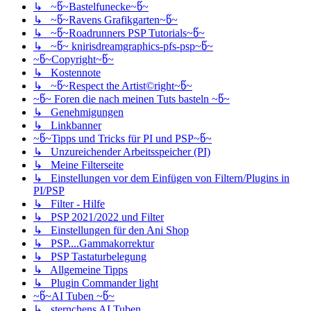
↳ ~წ~Bastelfunecke~წ~
↳ ~წ~Ravens Grafikgarten~წ~
↳ ~წ~Roadrunners PSP Tutorials~წ~
↳ ~წ~ knirisdreamgraphics-pfs-psp~წ~
~წ~Copyright~წ~
↳ Kostennote
↳ ~წ~Respect the Artist©right~წ~
~წ~ Foren die nach meinen Tuts basteln ~წ~
↳ Genehmigungen
↳ Linkbanner
~წ~Tipps und Tricks für PI und PSP~წ~
↳ Unzureichender Arbeitsspeicher (PI)
↳ Meine Filterseite
↳ Einstellungen vor dem Einfügen von Filtern/Plugins in
PI/PSP
↳ Filter - Hilfe
↳ PSP 2021/2022 und Filter
↳ Einstellungen für den Ani Shop
↳ PSP....Gammakorrektur
↳ PSP Tastaturbelegung
↳ Allgemeine Tipps
↳ Plugin Commander light
~წ~AI Tuben ~წ~
↳ sternchens AI Tuben