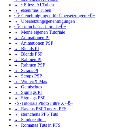
↳ ~Elfes~ AI Tuben
↳ elsenimas Tuben
~წ~Genehmigungen für Übersetzungen ~წ~
↳ Übersetzungsgenehmigungen
~წ~ sternchens Tutorials~წ~
↳ Meine eigenen Tutoriale
↳ Animationen PI
↳ Animationen PSP
↳ Blends PI
↳ Blends PSP
↳ Rahmen PI
↳ Rahmen PSP
↳ Scraps PI
↳ Scraps PSP
↳ Winter/X-Mas
↳ Gemischtes
↳ Signtags PI
↳ Signtags PSP
~წ~Tutorials Photo Filtre X ~წ~
↳ Ravens PSP Tuts zu PFS
↳ sternchens PFS Tuts
↳ Sandcreations
↳ Romanas Tuts in PFS