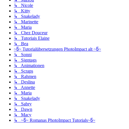
↳ Nicole
↳ Kitty
↳ Snakelady
↳ Marinette
↳ Maria
↳ Chez Douceur
↳ Tutoriais Elaine
↳ Bea
~წ~ Tutorialübersetzungen PhotoImpact alt ~წ~
↳ Sonni
↳ Signtags
↳ Animationen
↳ Scraps
↳ Rahmen
↳ Deslina
↳ Annette
↳ Maria
↳ Snakelady
↳ Sabry
↳ Dawn
↳ Macy
↳ ~წ~ Romanas PhotoImpact Tutorials~წ~