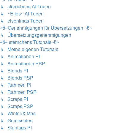
↳ sternchens AI Tuben
↳ ~Elfes~ AI Tuben
↳ elsenimas Tuben
~წ~Genehmigungen für Übersetzungen ~წ~
↳ Übersetzungsgenehmigungen
~წ~ sternchens Tutorials~წ~
↳ Meine eigenen Tutoriale
↳ Animationen PI
↳ Animationen PSP
↳ Blends PI
↳ Blends PSP
↳ Rahmen PI
↳ Rahmen PSP
↳ Scraps PI
↳ Scraps PSP
↳ Winter/X-Mas
↳ Gemischtes
↳ Signtags PI