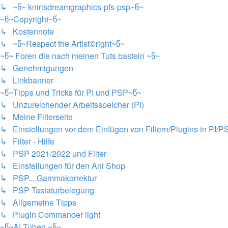
↳ ~წ~ knirisdreamgraphics-pfs-psp~წ~
~წ~Copyright~წ~
↳ Kostennote
↳ ~წ~Respect the Artist©right~წ~
~წ~ Foren die nach meinen Tuts basteln ~წ~
↳ Genehmigungen
↳ Linkbanner
~წ~Tipps und Tricks für PI und PSP~წ~
↳ Unzureichender Arbeitsspeicher (PI)
↳ Meine Filterseite
↳ Einstellungen vor dem Einfügen von Filtern/Plugins in PI/P
↳ Filter - Hilfe
↳ PSP 2021/2022 und Filter
↳ Einstellungen für den Ani Shop
↳ PSP....Gammakorrektur
↳ PSP Tastaturbelegung
↳ Allgemeine Tipps
↳ Plugin Commander light
~წ~AI Tuben ~წ~