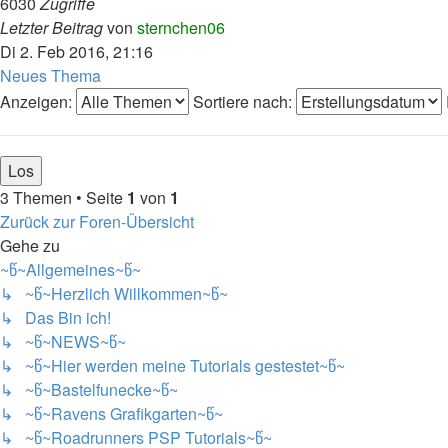
6030
Zugriffe
Letzter Beitrag
von
sternchen06
Di 2. Feb 2016, 21:16
Neues Thema
Anzeigen:
Sortiere nach:
3 Themen • Seite
1
von
1
Zurück zur Foren-Übersicht
Gehe zu
~წ~Allgemeines~წ~
↳ ~წ~Herzlich Willkommen~წ~
↳ Das Bin ich!
↳ ~წ~NEWS~წ~
↳ ~წ~Hier werden meine Tutorials gestestet~წ~
↳ ~წ~Bastelfunecke~წ~
↳ ~წ~Ravens Grafikgarten~წ~
↳ ~წ~Roadrunners PSP Tutorials~წ~