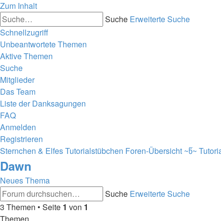
Zum Inhalt
Suche
Erweiterte Suche
Schnellzugriff
Unbeantwortete Themen
Aktive Themen
Suche
Mitglieder
Das Team
Liste der Danksagungen
FAQ
Anmelden
Registrieren
Sternchen & Elfes Tutorialstübchen
Foren-Übersicht
~წ~ Tutori
Dawn
Neues Thema
Suche
Erweiterte Suche
3 Themen • Seite
1
von
1
Themen