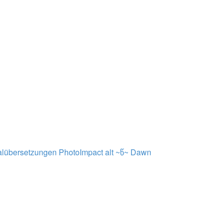
alübersetzungen PhotoImpact alt ~წ~
Dawn