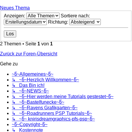
Neues Thema
Anzeigen:
Sortiere nach:
Richtung:
2 Themen • Seite
1
von
1
Zurück zur Foren-Übersicht
Gehe zu
~წ~Allgemeines~წ~
↳ ~წ~Herzlich Willkommen~წ~
↳ Das Bin ich!
↳ ~წ~NEWS~წ~
↳ ~წ~Hier werden meine Tutorials gestestet~წ~
↳ ~წ~Bastelfunecke~წ~
↳ ~წ~Ravens Grafikgarten~წ~
↳ ~წ~Roadrunners PSP Tutorials~წ~
↳ ~წ~ knirisdreamgraphics-pfs-psp~წ~
~წ~Copyright~წ~
↳ Kostennote