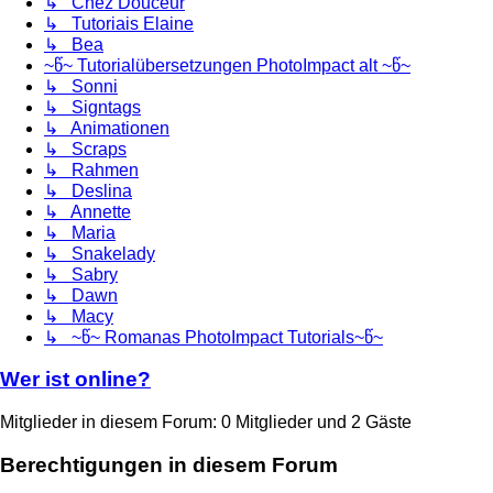
↳ Chez Douceur
↳ Tutoriais Elaine
↳ Bea
~წ~ Tutorialübersetzungen PhotoImpact alt ~წ~
↳ Sonni
↳ Signtags
↳ Animationen
↳ Scraps
↳ Rahmen
↳ Deslina
↳ Annette
↳ Maria
↳ Snakelady
↳ Sabry
↳ Dawn
↳ Macy
↳ ~წ~ Romanas PhotoImpact Tutorials~წ~
Wer ist online?
Mitglieder in diesem Forum: 0 Mitglieder und 2 Gäste
Berechtigungen in diesem Forum