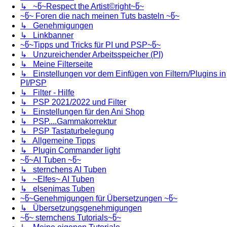
↳ ~წ~Respect the Artist©right~წ~
~წ~ Foren die nach meinen Tuts basteln ~წ~
↳ Genehmigungen
↳ Linkbanner
~წ~Tipps und Tricks für PI und PSP~წ~
↳ Unzureichender Arbeitsspeicher (PI)
↳ Meine Filterseite
↳ Einstellungen vor dem Einfügen von Filtern/Plugins in
PI/PSP
↳ Filter - Hilfe
↳ PSP 2021/2022 und Filter
↳ Einstellungen für den Ani Shop
↳ PSP....Gammakorrektur
↳ PSP Tastaturbelegung
↳ Allgemeine Tipps
↳ Plugin Commander light
~წ~AI Tuben ~წ~
↳ sternchens AI Tuben
↳ ~Elfes~ AI Tuben
↳ elsenimas Tuben
~წ~Genehmigungen für Übersetzungen ~წ~
↳ Übersetzungsgenehmigungen
~წ~ sternchens Tutorials~წ~