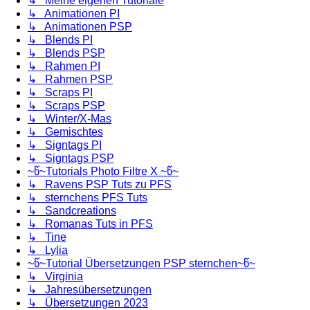
↳ Meine eigenen Tutoriale
↳ Animationen PI
↳ Animationen PSP
↳ Blends PI
↳ Blends PSP
↳ Rahmen PI
↳ Rahmen PSP
↳ Scraps PI
↳ Scraps PSP
↳ Winter/X-Mas
↳ Gemischtes
↳ Signtags PI
↳ Signtags PSP
~წ~Tutorials Photo Filtre X ~წ~
↳ Ravens PSP Tuts zu PFS
↳ sternchens PFS Tuts
↳ Sandcreations
↳ Romanas Tuts in PFS
↳ Tine
↳ Lylia
~წ~Tutorial Übersetzungen PSP sternchen~წ~
↳ Virginia
↳ Jahresübersetzungen
↳ Übersetzungen 2023