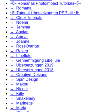
~წ~ Romanas PhotoImpact Tutorials~წ~
↳ Romana
~წ~Tutorial Übersetzungen PSP-alt ~წ~
↳ Older Tutorials
↳ Noémi
↳ Jemima
↳ Auvian
↳ Arimar
↳ Joanne
↳ RoseOrange
↳ Raven
↳ Libellule
↳ Gehnehmigung Libellule
↳ Übersetzungen 2019
↳ Übersetzungen 2018
↳ Creative-Designs
↳ Sjan Design
↳ Maxou
↳ Nicole
↳ Kitty
↳ Snakelady
↳ Marinette
↳ Maria