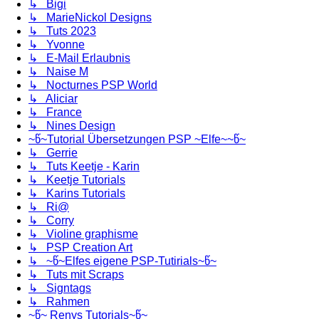
↳ Bigi
↳ MarieNickol Designs
↳ Tuts 2023
↳ Yvonne
↳ E-Mail Erlaubnis
↳ Naise M
↳ Nocturnes PSP World
↳ Aliciar
↳ France
↳ Nines Design
~წ~Tutorial Übersetzungen PSP ~Elfe~~წ~
↳ Gerrie
↳ Tuts Keetje - Karin
↳ Keetje Tutorials
↳ Karins Tutorials
↳ Ri@
↳ Corry
↳ Violine graphisme
↳ PSP Creation Art
↳ ~წ~Elfes eigene PSP-Tutirials~წ~
↳ Tuts mit Scraps
↳ Signtags
↳ Rahmen
~წ~ Renys Tutorials~წ~