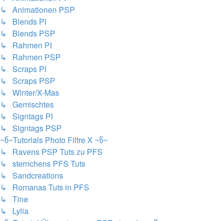
↳ Animationen PSP
↳ Blends PI
↳ Blends PSP
↳ Rahmen PI
↳ Rahmen PSP
↳ Scraps PI
↳ Scraps PSP
↳ Winter/X-Mas
↳ Gemischtes
↳ Signtags PI
↳ Signtags PSP
~წ~Tutorials Photo Filtre X ~წ~
↳ Ravens PSP Tuts zu PFS
↳ sternchens PFS Tuts
↳ Sandcreations
↳ Romanas Tuts in PFS
↳ Tine
↳ Lylia