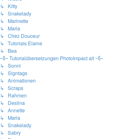
↳ Kitty
↳ Snakelady
↳ Marinette
↳ Maria
↳ Chez Douceur
↳ Tutoriais Elaine
↳ Bea
~წ~ Tutorialübersetzungen PhotoImpact alt ~წ~
↳ Sonni
↳ Signtags
↳ Animationen
↳ Scraps
↳ Rahmen
↳ Deslina
↳ Annette
↳ Maria
↳ Snakelady
↳ Sabry