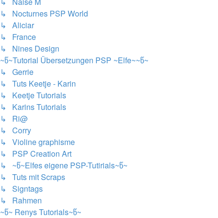
↳ Naise M
↳ Nocturnes PSP World
↳ Aliciar
↳ France
↳ Nines Design
~წ~Tutorial Übersetzungen PSP ~Elfe~~წ~
↳ Gerrie
↳ Tuts Keetje - Karin
↳ Keetje Tutorials
↳ Karins Tutorials
↳ Ri@
↳ Corry
↳ Violine graphisme
↳ PSP Creation Art
↳ ~წ~Elfes eigene PSP-Tutirials~წ~
↳ Tuts mit Scraps
↳ Signtags
↳ Rahmen
~წ~ Renys Tutorials~წ~