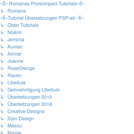
~წ~ Romanas PhotoImpact Tutorials~წ~
↳ Romana
~წ~Tutorial Übersetzungen PSP-alt ~წ~
↳ Older Tutorials
↳ Noémi
↳ Jemima
↳ Auvian
↳ Arimar
↳ Joanne
↳ RoseOrange
↳ Raven
↳ Libellule
↳ Gehnehmigung Libellule
↳ Übersetzungen 2019
↳ Übersetzungen 2018
↳ Creative-Designs
↳ Sjan Design
↳ Maxou
↳ Nicole