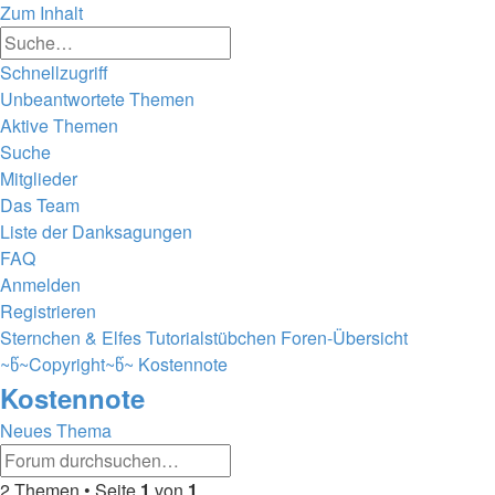
Zum Inhalt
Erweiterte
Suche
Suche
Schnellzugriff
Unbeantwortete Themen
Aktive Themen
Suche
Mitglieder
Das Team
Liste der Danksagungen
FAQ
Anmelden
Registrieren
Sternchen & Elfes Tutorialstübchen
Foren-Übersicht
~წ~Copyright~წ~
Kostennote
Kostennote
Neues Thema
Erweiterte
Suche
Suche
2 Themen • Seite
1
von
1