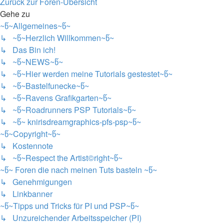
Zurück zur Foren-Übersicht
Gehe zu
~წ~Allgemeines~წ~
↳ ~წ~Herzlich Willkommen~წ~
↳ Das Bin ich!
↳ ~წ~NEWS~წ~
↳ ~წ~Hier werden meine Tutorials gestestet~წ~
↳ ~წ~Bastelfunecke~წ~
↳ ~წ~Ravens Grafikgarten~წ~
↳ ~წ~Roadrunners PSP Tutorials~წ~
↳ ~წ~ knirisdreamgraphics-pfs-psp~წ~
~წ~Copyright~წ~
↳ Kostennote
↳ ~წ~Respect the Artist©right~წ~
~წ~ Foren die nach meinen Tuts basteln ~წ~
↳ Genehmigungen
↳ Linkbanner
~წ~Tipps und Tricks für PI und PSP~წ~
↳ Unzureichender Arbeitsspeicher (PI)