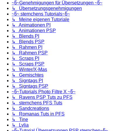
~წ~Genehmigungen für Übersetzungen ~წ~
↳ Übersetzungsgenehmigungen
~წ~ sternchens Tutorials~წ~
↳ Meine eigenen Tutoriale
↳ Animationen PI
↳ Animationen PSP
↳ Blends PI
↳ Blends PSP
↳ Rahmen PI
↳ Rahmen PSP
↳ Scraps PI
↳ Scraps PSP
↳ Winter/X-Mas
↳ Gemischtes
↳ Signtags PI
↳ Signtags PSP
~წ~Tutorials Photo Filtre X ~წ~
↳ Ravens PSP Tuts zu PFS
↳ sternchens PFS Tuts
↳ Sandcreations
↳ Romanas Tuts in PFS
↳ Tine
↳ Lylia
~წ~Tutorial Übersetzungen PSP sternchen~წ~