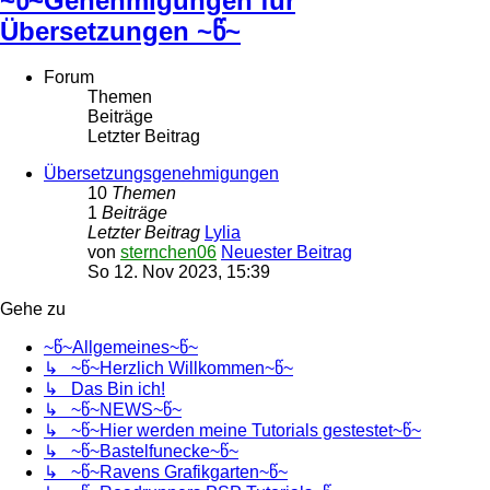
~წ~Genehmigungen für
Übersetzungen ~წ~
Forum
Themen
Beiträge
Letzter Beitrag
Übersetzungsgenehmigungen
10
Themen
1
Beiträge
Letzter Beitrag
Lylia
von
sternchen06
Neuester Beitrag
So 12. Nov 2023, 15:39
Gehe zu
~წ~Allgemeines~წ~
↳ ~წ~Herzlich Willkommen~წ~
↳ Das Bin ich!
↳ ~წ~NEWS~წ~
↳ ~წ~Hier werden meine Tutorials gestestet~წ~
↳ ~წ~Bastelfunecke~წ~
↳ ~წ~Ravens Grafikgarten~წ~