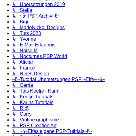
↳ Übersetzungen 2019
↳ Stella
↳ ~წ~PSP Archiv~წ~
↳ Bigi
↳ MarieNickol Designs
↳ Tuts 2023
↳ Yvonne
↳ E-Mail Erlaubnis
↳ Naise M
↳ Nocturnes PSP World
↳ Aliciar
↳ France
↳ Nines Design
~წ~Tutorial Übersetzungen PSP ~Elfe~~წ~
↳ Gerrie
↳ Tuts Keetje - Karin
↳ Keetje Tutorials
↳ Karins Tutorials
↳ Ri@
↳ Corry
↳ Violine graphisme
↳ PSP Creation Art
↳ ~წ~Elfes eigene PSP-Tutirials~წ~