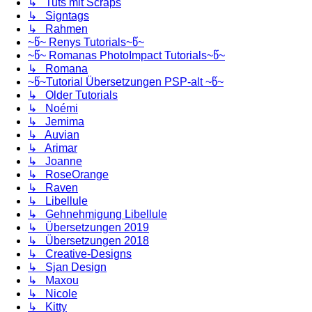
↳ Tuts mit Scraps
↳ Signtags
↳ Rahmen
~წ~ Renys Tutorials~წ~
~წ~ Romanas PhotoImpact Tutorials~წ~
↳ Romana
~წ~Tutorial Übersetzungen PSP-alt ~წ~
↳ Older Tutorials
↳ Noémi
↳ Jemima
↳ Auvian
↳ Arimar
↳ Joanne
↳ RoseOrange
↳ Raven
↳ Libellule
↳ Gehnehmigung Libellule
↳ Übersetzungen 2019
↳ Übersetzungen 2018
↳ Creative-Designs
↳ Sjan Design
↳ Maxou
↳ Nicole
↳ Kitty