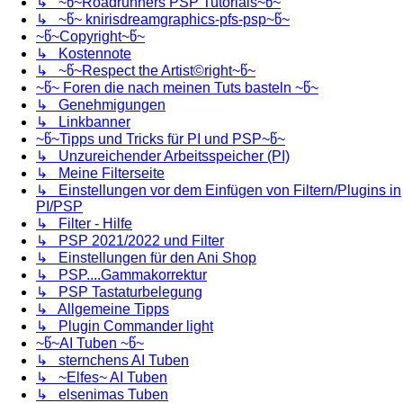
↳ ~წ~Roadrunners PSP Tutorials~წ~
↳ ~წ~ knirisdreamgraphics-pfs-psp~წ~
~წ~Copyright~წ~
↳ Kostennote
↳ ~წ~Respect the Artist©right~წ~
~წ~ Foren die nach meinen Tuts basteln ~წ~
↳ Genehmigungen
↳ Linkbanner
~წ~Tipps und Tricks für PI und PSP~წ~
↳ Unzureichender Arbeitsspeicher (PI)
↳ Meine Filterseite
↳ Einstellungen vor dem Einfügen von Filtern/Plugins in
PI/PSP
↳ Filter - Hilfe
↳ PSP 2021/2022 und Filter
↳ Einstellungen für den Ani Shop
↳ PSP....Gammakorrektur
↳ PSP Tastaturbelegung
↳ Allgemeine Tipps
↳ Plugin Commander light
~წ~AI Tuben ~წ~
↳ sternchens AI Tuben
↳ ~Elfes~ AI Tuben
↳ elsenimas Tuben