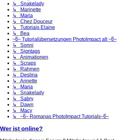
↳ Snakelady
↳ Marinette
↳ Maria
↳ Chez Douceur
↳ Tutoriais Elaine
↳ Bea
~წ~ Tutorialübersetzungen PhotoImpact alt ~წ~
↳ Sonni
↳ Signtags
↳ Animationen
↳ Scraps
↳ Rahmen
↳ Deslina
↳ Annette
↳ Maria
↳ Snakelady
↳ Sabry
↳ Dawn
↳ Macy
↳ ~წ~ Romanas PhotoImpact Tutorials~წ~
Wer ist online?