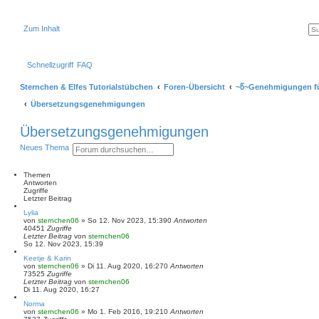
Zum Inhalt
Schnellzugriff
FAQ
Sternchen & Elfes Tutorialstübchen
Foren-Übersicht
~წ~Genehmigungen fü
Übersetzungsgenehmigungen
Übersetzungsgenehmigungen
S
E
Neues Thema
u
r
c
w
h
e
Themen
e
i
Antworten
t
Zugriffe
e
Letzter Beitrag
r
Lylia
t
von
sternchen06
»
So 12. Nov 2023, 15:39
0
Antworten
e
40451
Zugriffe
S
Letzter Beitrag
von
sternchen06
u
So 12. Nov 2023, 15:39
c
h
Keetje & Karin
von
sternchen06
e
»
Di 11. Aug 2020, 16:27
0
Antworten
73525
Zugriffe
Letzter Beitrag
von
sternchen06
Di 11. Aug 2020, 16:27
Norma
von
sternchen06
»
Mo 1. Feb 2016, 19:21
0
Antworten