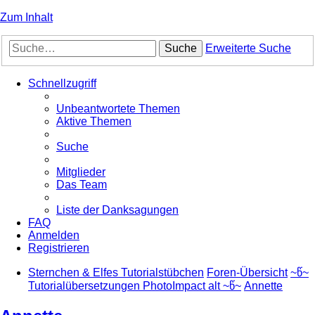
Zum Inhalt
Suche
Erweiterte Suche
Schnellzugriff
Unbeantwortete Themen
Aktive Themen
Suche
Mitglieder
Das Team
Liste der Danksagungen
FAQ
Anmelden
Registrieren
Sternchen & Elfes Tutorialstübchen
Foren-Übersicht
~წ~
Tutorialübersetzungen PhotoImpact alt ~წ~
Annette