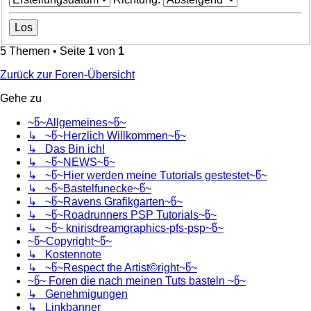
5 Themen • Seite
1
von
1
Zurück zur Foren-Übersicht
Gehe zu
~წ~Allgemeines~წ~
↳ ~წ~Herzlich Willkommen~წ~
↳ Das Bin ich!
↳ ~წ~NEWS~წ~
↳ ~წ~Hier werden meine Tutorials gestestet~წ~
↳ ~წ~Bastelfunecke~წ~
↳ ~წ~Ravens Grafikgarten~წ~
↳ ~წ~Roadrunners PSP Tutorials~წ~
↳ ~წ~ knirisdreamgraphics-pfs-psp~წ~
~წ~Copyright~წ~
↳ Kostennote
↳ ~წ~Respect the Artist©right~წ~
~წ~ Foren die nach meinen Tuts basteln ~წ~
↳ Genehmigungen
↳ Linkbanner