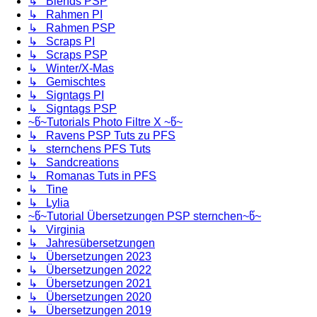
↳ Blends PSP
↳ Rahmen PI
↳ Rahmen PSP
↳ Scraps PI
↳ Scraps PSP
↳ Winter/X-Mas
↳ Gemischtes
↳ Signtags PI
↳ Signtags PSP
~წ~Tutorials Photo Filtre X ~წ~
↳ Ravens PSP Tuts zu PFS
↳ sternchens PFS Tuts
↳ Sandcreations
↳ Romanas Tuts in PFS
↳ Tine
↳ Lylia
~წ~Tutorial Übersetzungen PSP sternchen~წ~
↳ Virginia
↳ Jahresübersetzungen
↳ Übersetzungen 2023
↳ Übersetzungen 2022
↳ Übersetzungen 2021
↳ Übersetzungen 2020
↳ Übersetzungen 2019