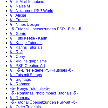
↳ E-Mail Erlaubnis
↳ Naise M
↳ Nocturnes PSP World
↳ Aliciar
↳ France
↳ Nines Design
~წ~Tutorial Übersetzungen PSP ~Elfe~~წ~
↳ Gerrie
↳ Tuts Keetje - Karin
↳ Keetje Tutorials
↳ Karins Tutorials
↳ Ri@
↳ Corry
↳ Violine graphisme
↳ PSP Creation Art
↳ ~წ~Elfes eigene PSP-Tutirials~წ~
↳ Tuts mit Scraps
↳ Signtags
↳ Rahmen
~წ~ Renys Tutorials~წ~
~წ~ Romanas PhotoImpact Tutorials~წ~
↳ Romana
~წ~Tutorial Übersetzungen PSP-alt ~წ~
↳ Older Tutorials