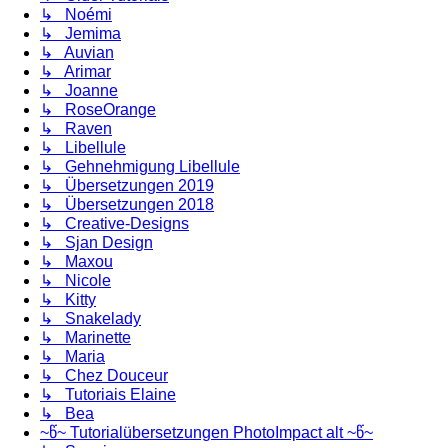
↳ Noémi
↳ Jemima
↳ Auvian
↳ Arimar
↳ Joanne
↳ RoseOrange
↳ Raven
↳ Libellule
↳ Gehnehmigung Libellule
↳ Übersetzungen 2019
↳ Übersetzungen 2018
↳ Creative-Designs
↳ Sjan Design
↳ Maxou
↳ Nicole
↳ Kitty
↳ Snakelady
↳ Marinette
↳ Maria
↳ Chez Douceur
↳ Tutoriais Elaine
↳ Bea
~წ~ Tutorialübersetzungen PhotoImpact alt ~წ~