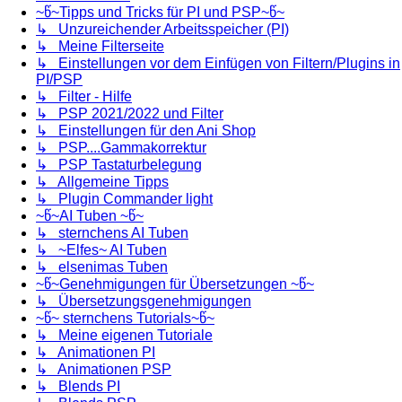
~წ~Tipps und Tricks für PI und PSP~წ~
↳ Unzureichender Arbeitsspeicher (PI)
↳ Meine Filterseite
↳ Einstellungen vor dem Einfügen von Filtern/Plugins in
PI/PSP
↳ Filter - Hilfe
↳ PSP 2021/2022 und Filter
↳ Einstellungen für den Ani Shop
↳ PSP....Gammakorrektur
↳ PSP Tastaturbelegung
↳ Allgemeine Tipps
↳ Plugin Commander light
~წ~AI Tuben ~წ~
↳ sternchens AI Tuben
↳ ~Elfes~ AI Tuben
↳ elsenimas Tuben
~წ~Genehmigungen für Übersetzungen ~წ~
↳ Übersetzungsgenehmigungen
~წ~ sternchens Tutorials~წ~
↳ Meine eigenen Tutoriale
↳ Animationen PI
↳ Animationen PSP
↳ Blends PI