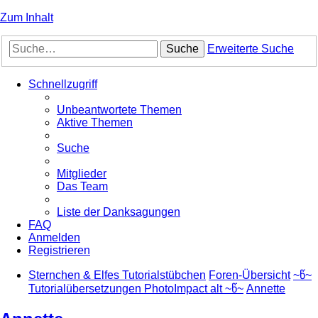
Zum Inhalt
Suche
Erweiterte Suche
Schnellzugriff
Unbeantwortete Themen
Aktive Themen
Suche
Mitglieder
Das Team
Liste der Danksagungen
FAQ
Anmelden
Registrieren
Sternchen & Elfes Tutorialstübchen
Foren-Übersicht
~წ~
Tutorialübersetzungen PhotoImpact alt ~წ~
Annette