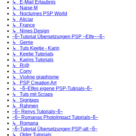
↳ E-Mail Erlaubnis
↳ Naise M
↳ Nocturnes PSP World
↳ Aliciar
↳ France
↳ Nines Design
~წ~Tutorial Übersetzungen PSP ~Elfe~~წ~
↳ Gerrie
↳ Tuts Keetje - Karin
↳ Keetje Tutorials
↳ Karins Tutorials
↳ Ri@
↳ Corry
↳ Violine graphisme
↳ PSP Creation Art
↳ ~წ~Elfes eigene PSP-Tutirials~წ~
↳ Tuts mit Scraps
↳ Signtags
↳ Rahmen
~წ~ Renys Tutorials~წ~
~წ~ Romanas PhotoImpact Tutorials~წ~
↳ Romana
~წ~Tutorial Übersetzungen PSP-alt ~წ~
↳ Older Tutorials