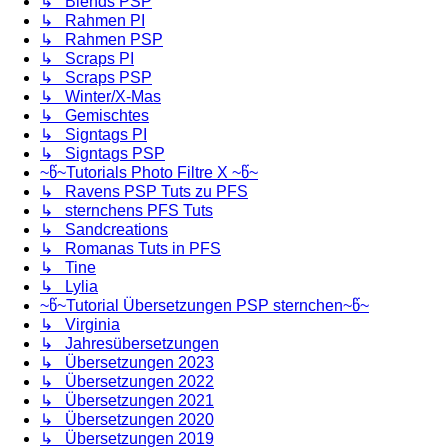
↳ Blends PSP
↳ Rahmen PI
↳ Rahmen PSP
↳ Scraps PI
↳ Scraps PSP
↳ Winter/X-Mas
↳ Gemischtes
↳ Signtags PI
↳ Signtags PSP
~წ~Tutorials Photo Filtre X ~წ~
↳ Ravens PSP Tuts zu PFS
↳ sternchens PFS Tuts
↳ Sandcreations
↳ Romanas Tuts in PFS
↳ Tine
↳ Lylia
~წ~Tutorial Übersetzungen PSP sternchen~წ~
↳ Virginia
↳ Jahresübersetzungen
↳ Übersetzungen 2023
↳ Übersetzungen 2022
↳ Übersetzungen 2021
↳ Übersetzungen 2020
↳ Übersetzungen 2019