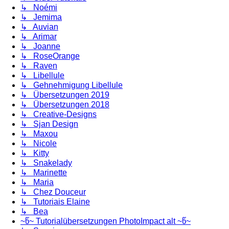
↳ Noémi
↳ Jemima
↳ Auvian
↳ Arimar
↳ Joanne
↳ RoseOrange
↳ Raven
↳ Libellule
↳ Gehnehmigung Libellule
↳ Übersetzungen 2019
↳ Übersetzungen 2018
↳ Creative-Designs
↳ Sjan Design
↳ Maxou
↳ Nicole
↳ Kitty
↳ Snakelady
↳ Marinette
↳ Maria
↳ Chez Douceur
↳ Tutoriais Elaine
↳ Bea
~წ~ Tutorialübersetzungen PhotoImpact alt ~წ~