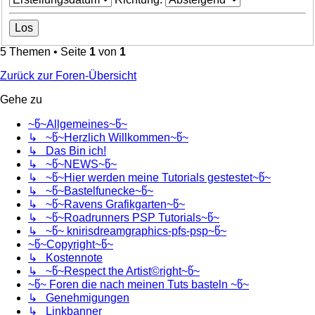
5 Themen • Seite
1
von
1
Zurück zur Foren-Übersicht
Gehe zu
~წ~Allgemeines~წ~
↳ ~წ~Herzlich Willkommen~წ~
↳ Das Bin ich!
↳ ~წ~NEWS~წ~
↳ ~წ~Hier werden meine Tutorials gestestet~წ~
↳ ~წ~Bastelfunecke~წ~
↳ ~წ~Ravens Grafikgarten~წ~
↳ ~წ~Roadrunners PSP Tutorials~წ~
↳ ~წ~ knirisdreamgraphics-pfs-psp~წ~
~წ~Copyright~წ~
↳ Kostennote
↳ ~წ~Respect the Artist©right~წ~
~წ~ Foren die nach meinen Tuts basteln ~წ~
↳ Genehmigungen
↳ Linkbanner