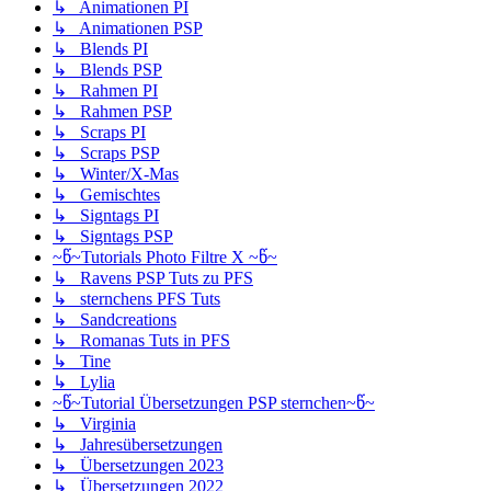
↳ Animationen PI
↳ Animationen PSP
↳ Blends PI
↳ Blends PSP
↳ Rahmen PI
↳ Rahmen PSP
↳ Scraps PI
↳ Scraps PSP
↳ Winter/X-Mas
↳ Gemischtes
↳ Signtags PI
↳ Signtags PSP
~წ~Tutorials Photo Filtre X ~წ~
↳ Ravens PSP Tuts zu PFS
↳ sternchens PFS Tuts
↳ Sandcreations
↳ Romanas Tuts in PFS
↳ Tine
↳ Lylia
~წ~Tutorial Übersetzungen PSP sternchen~წ~
↳ Virginia
↳ Jahresübersetzungen
↳ Übersetzungen 2023
↳ Übersetzungen 2022