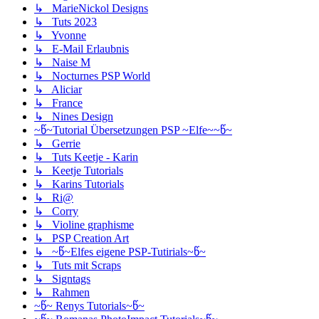
↳ MarieNickol Designs
↳ Tuts 2023
↳ Yvonne
↳ E-Mail Erlaubnis
↳ Naise M
↳ Nocturnes PSP World
↳ Aliciar
↳ France
↳ Nines Design
~წ~Tutorial Übersetzungen PSP ~Elfe~~წ~
↳ Gerrie
↳ Tuts Keetje - Karin
↳ Keetje Tutorials
↳ Karins Tutorials
↳ Ri@
↳ Corry
↳ Violine graphisme
↳ PSP Creation Art
↳ ~წ~Elfes eigene PSP-Tutirials~წ~
↳ Tuts mit Scraps
↳ Signtags
↳ Rahmen
~წ~ Renys Tutorials~წ~