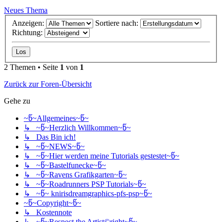
Neues Thema
Anzeigen:
Sortiere nach:
Richtung:
2 Themen • Seite
1
von
1
Zurück zur Foren-Übersicht
Gehe zu
~წ~Allgemeines~წ~
↳ ~წ~Herzlich Willkommen~წ~
↳ Das Bin ich!
↳ ~წ~NEWS~წ~
↳ ~წ~Hier werden meine Tutorials gestestet~წ~
↳ ~წ~Bastelfunecke~წ~
↳ ~წ~Ravens Grafikgarten~წ~
↳ ~წ~Roadrunners PSP Tutorials~წ~
↳ ~წ~ knirisdreamgraphics-pfs-psp~წ~
~წ~Copyright~წ~
↳ Kostennote
↳ ~წ~Respect the Artist©right~წ~