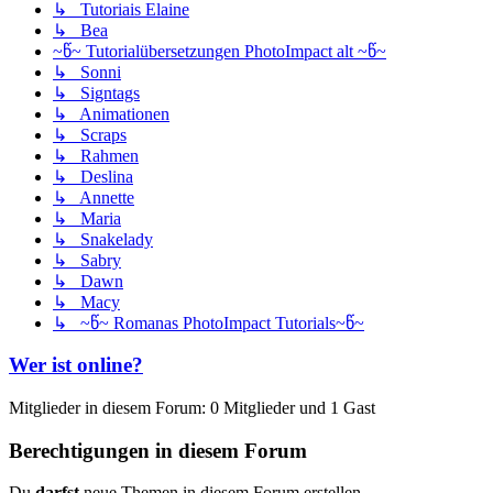
↳ Tutoriais Elaine
↳ Bea
~წ~ Tutorialübersetzungen PhotoImpact alt ~წ~
↳ Sonni
↳ Signtags
↳ Animationen
↳ Scraps
↳ Rahmen
↳ Deslina
↳ Annette
↳ Maria
↳ Snakelady
↳ Sabry
↳ Dawn
↳ Macy
↳ ~წ~ Romanas PhotoImpact Tutorials~წ~
Wer ist online?
Mitglieder in diesem Forum: 0 Mitglieder und 1 Gast
Berechtigungen in diesem Forum
Du
darfst
neue Themen in diesem Forum erstellen.