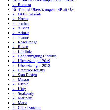
~წ~ Romanas PhotoImpact Tutorials~წ~
↳ Romana
~წ~Tutorial Übersetzungen PSP-alt ~წ~
↳ Older Tutorials
↳ Noémi
↳ Jemima
↳ Auvian
↳ Arimar
↳ Joanne
↳ RoseOrange
↳ Raven
↳ Libellule
↳ Gehnehmigung Libellule
↳ Übersetzungen 2019
↳ Übersetzungen 2018
↳ Creative-Designs
↳ Sjan Design
↳ Maxou
↳ Nicole
↳ Kitty
↳ Snakelady
↳ Marinette
↳ Maria
↳ Chez Douceur