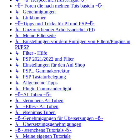
~წ~ Foren die nach meinen Tuts basteln ~წ~
↳ Genehmigungen
↳ Linkbanner
~წ~Tipps und Tricks für PI und PSP~წ~
↳ Unzureichender Arbeitsspeicher (PI)
↳ Meine Filterseite
↳ Einstellungen vor dem Einfügen von Filtern/Plugins in
PI/PSP
↳ Filter - Hilfe
↳ PSP 2021/2022 und Filter
↳ Einstellungen für den Ani Shop
↳ PSP....Gammakorrektur
↳ PSP Tastaturbelegung
↳ Allgemeine Tipps
↳ Plugin Commander light
~წ~AI Tuben ~წ~
↳ sternchens AI Tuben
↳ ~Elfes~ AI Tuben
↳ elsenimas Tuben
~წ~Genehmigungen für Übersetzungen ~წ~
↳ Übersetzungsgenehmigungen
~წ~ sternchens Tutorials~წ~
↳ Meine eigenen Tutoriale