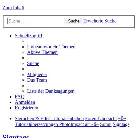
Zum Inhalt
Erweiterte Suche
Suche
Schnellzugriff
Unbeantwortete Themen
Aktive Themen
Suche
Mitglieder
Das Team
Liste der Danksagungen
FAQ
Anmelden
Registrieren
Sternchen & Elfes Tutorialstübchen
Foren-Übersicht
~წ~
Tutorialübersetzungen PhotoImpact alt ~წ~
Sonni
Signtags
Signtags