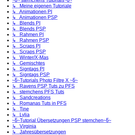
~წ~ sternchens Tutorials~წ~
↳ Meine eigenen Tutoriale
↳ Animationen PI
↳ Animationen PSP
↳ Blends PI
↳ Blends PSP
↳ Rahmen PI
↳ Rahmen PSP
↳ Scraps PI
↳ Scraps PSP
↳ Winter/X-Mas
↳ Gemischtes
↳ Signtags PI
↳ Signtags PSP
~წ~Tutorials Photo Filtre X ~წ~
↳ Ravens PSP Tuts zu PFS
↳ sternchens PFS Tuts
↳ Sandcreations
↳ Romanas Tuts in PFS
↳ Tine
↳ Lylia
~წ~Tutorial Übersetzungen PSP sternchen~წ~
↳ Virginia
↳ Jahresübersetzungen