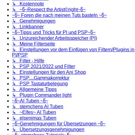
↳ Kostennote
↳ ~წ~Respect the Artist©right~წ~
~წ~ Foren die nach meinen Tuts basteln ~წ~
↳ Genehmigungen
↳ Linkbanner
~წ~Tipps und Tricks für PI und PSP~წ~
↳ Unzureichender Arbeitsspeicher (PI)
↳ Meine Filterseite
↳ Einstellungen vor dem Einfügen von Filtern/Plugins in
PI/PSP
↳ Filter - Hilfe
↳ PSP 2021/2022 und Filter
↳ Einstellungen für den Ani Shop
↳ PSP....Gammakorrektur
↳ PSP Tastaturbelegung
↳ Allgemeine Tipps
↳ Plugin Commander light
~წ~AI Tuben ~წ~
↳ sternchens AI Tuben
↳ ~Elfes~ AI Tuben
↳ elsenimas Tuben
~წ~Genehmigungen für Übersetzungen ~წ~
↳ Übersetzungsgenehmigungen