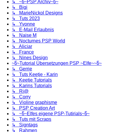
↳ ~წ~PSP Archiv~წ~
↳ Bigi
↳ MarieNickol Designs
↳ Tuts 2023
↳ Yvonne
↳ E-Mail Erlaubnis
↳ Naise M
↳ Nocturnes PSP World
↳ Aliciar
↳ France
↳ Nines Design
~წ~Tutorial Übersetzungen PSP ~Elfe~~წ~
↳ Gerrie
↳ Tuts Keetje - Karin
↳ Keetje Tutorials
↳ Karins Tutorials
↳ Ri@
↳ Corry
↳ Violine graphisme
↳ PSP Creation Art
↳ ~წ~Elfes eigene PSP-Tutirials~წ~
↳ Tuts mit Scraps
↳ Signtags
↳ Rahmen