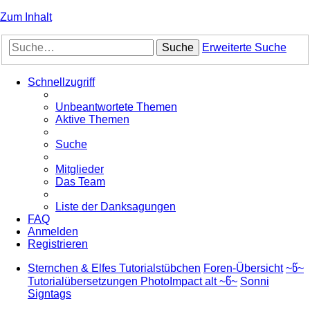
Zum Inhalt
Suche
Erweiterte Suche
Schnellzugriff
Unbeantwortete Themen
Aktive Themen
Suche
Mitglieder
Das Team
Liste der Danksagungen
FAQ
Anmelden
Registrieren
Sternchen & Elfes Tutorialstübchen
Foren-Übersicht
~წ~
Tutorialübersetzungen PhotoImpact alt ~წ~
Sonni
Signtags