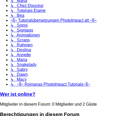
↳ Maria
↳ Chez Douceur
↳ Tutoriais Elaine
↳ Bea
~წ~ Tutorialübersetzungen PhotoImpact alt ~წ~
↳ Sonni
↳ Signtags
↳ Animationen
↳ Scraps
↳ Rahmen
↳ Deslina
↳ Annette
↳ Maria
↳ Snakelady
↳ Sabry
↳ Dawn
↳ Macy
↳ ~წ~ Romanas PhotoImpact Tutorials~წ~
Wer ist online?
Mitglieder in diesem Forum: 0 Mitglieder und 2 Gäste
Berechtigungen in diesem Forum