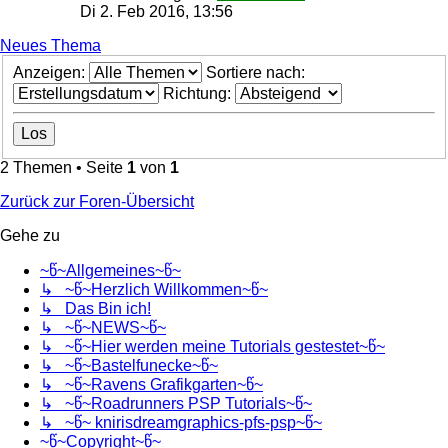
Di 2. Feb 2016, 13:56
Neues Thema
Anzeigen:
Sortiere nach:
Richtung:
2 Themen • Seite
1
von
1
Zurück zur Foren-Übersicht
Gehe zu
~წ~Allgemeines~წ~
↳ ~წ~Herzlich Willkommen~წ~
↳ Das Bin ich!
↳ ~წ~NEWS~წ~
↳ ~წ~Hier werden meine Tutorials gestestet~წ~
↳ ~წ~Bastelfunecke~წ~
↳ ~წ~Ravens Grafikgarten~წ~
↳ ~წ~Roadrunners PSP Tutorials~წ~
↳ ~წ~ knirisdreamgraphics-pfs-psp~წ~
~წ~Copyright~წ~