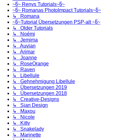
~წ~ Renys Tutorials~წ~
~წ~ Romanas PhotoImpact Tutorials~წ~
↳ Romana
~წ~Tutorial Übersetzungen PSP-alt ~წ~
↳ Older Tutorials
↳ Noémi
↳ Jemima
↳ Auvian
↳ Arimar
↳ Joanne
↳ RoseOrange
↳ Raven
↳ Libellule
↳ Gehnehmigung Libellule
↳ Übersetzungen 2019
↳ Übersetzungen 2018
↳ Creative-Designs
↳ Sjan Design
↳ Maxou
↳ Nicole
↳ Kitty
↳ Snakelady
↳ Marinette