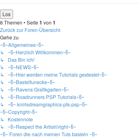
8 Themen • Seite
1
von
1
Zurück zur Foren-Übersicht
Gehe zu
~წ~Allgemeines~წ~
↳ ~წ~Herzlich Willkommen~წ~
↳ Das Bin ich!
↳ ~წ~NEWS~წ~
↳ ~წ~Hier werden meine Tutorials gestestet~წ~
↳ ~წ~Bastelfunecke~წ~
↳ ~წ~Ravens Grafikgarten~წ~
↳ ~წ~Roadrunners PSP Tutorials~წ~
↳ ~წ~ knirisdreamgraphics-pfs-psp~წ~
~წ~Copyright~წ~
↳ Kostennote
↳ ~წ~Respect the Artist©right~წ~
~წ~ Foren die nach meinen Tuts basteln ~წ~