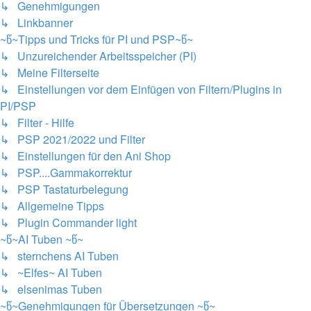
↳ Genehmigungen
↳ Linkbanner
~წ~Tipps und Tricks für PI und PSP~წ~
↳ Unzureichender Arbeitsspeicher (PI)
↳ Meine Filterseite
↳ Einstellungen vor dem Einfügen von Filtern/Plugins in
PI/PSP
↳ Filter - Hilfe
↳ PSP 2021/2022 und Filter
↳ Einstellungen für den Ani Shop
↳ PSP....Gammakorrektur
↳ PSP Tastaturbelegung
↳ Allgemeine Tipps
↳ Plugin Commander light
~წ~AI Tuben ~წ~
↳ sternchens AI Tuben
↳ ~Elfes~ AI Tuben
↳ elsenimas Tuben
~წ~Genehmigungen für Übersetzungen ~წ~