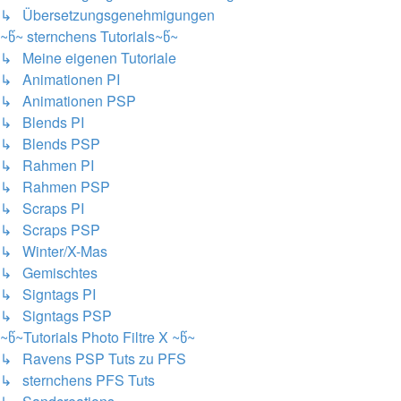
↳ Übersetzungsgenehmigungen
~წ~ sternchens Tutorials~წ~
↳ Meine eigenen Tutoriale
↳ Animationen PI
↳ Animationen PSP
↳ Blends PI
↳ Blends PSP
↳ Rahmen PI
↳ Rahmen PSP
↳ Scraps PI
↳ Scraps PSP
↳ Winter/X-Mas
↳ Gemischtes
↳ Signtags PI
↳ Signtags PSP
~წ~Tutorials Photo Filtre X ~წ~
↳ Ravens PSP Tuts zu PFS
↳ sternchens PFS Tuts