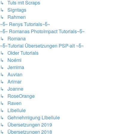
↳ Tuts mit Scraps
↳ Signtags
↳ Rahmen
~წ~ Renys Tutorials~წ~
~წ~ Romanas PhotoImpact Tutorials~წ~
↳ Romana
~წ~Tutorial Übersetzungen PSP-alt ~წ~
↳ Older Tutorials
↳ Noémi
↳ Jemima
↳ Auvian
↳ Arimar
↳ Joanne
↳ RoseOrange
↳ Raven
↳ Libellule
↳ Gehnehmigung Libellule
↳ Übersetzungen 2019
↳ Übersetzungen 2018