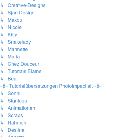
↳ Creative-Designs
↳ Sjan Design
↳ Maxou
↳ Nicole
↳ Kitty
↳ Snakelady
↳ Marinette
↳ Maria
↳ Chez Douceur
↳ Tutoriais Elaine
↳ Bea
~წ~ Tutorialübersetzungen PhotoImpact alt ~წ~
↳ Sonni
↳ Signtags
↳ Animationen
↳ Scraps
↳ Rahmen
↳ Deslina