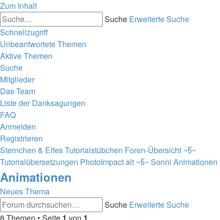
Zum Inhalt
Suche
Erweiterte Suche
Schnellzugriff
Unbeantwortete Themen
Aktive Themen
Suche
Mitglieder
Das Team
Liste der Danksagungen
FAQ
Anmelden
Registrieren
Sternchen & Elfes Tutorialstübchen
Foren-Übersicht
~წ~
Tutorialübersetzungen PhotoImpact alt ~წ~
Sonni
Animationen
Animationen
Neues Thema
Suche
Erweiterte Suche
8 Themen • Seite
1
von
1