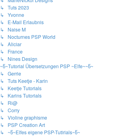
↳ MarieNickol Designs
↳ Tuts 2023
↳ Yvonne
↳ E-Mail Erlaubnis
↳ Naise M
↳ Nocturnes PSP World
↳ Aliciar
↳ France
↳ Nines Design
~წ~Tutorial Übersetzungen PSP ~Elfe~~წ~
↳ Gerrie
↳ Tuts Keetje - Karin
↳ Keetje Tutorials
↳ Karins Tutorials
↳ Ri@
↳ Corry
↳ Violine graphisme
↳ PSP Creation Art
↳ ~წ~Elfes eigene PSP-Tutirials~წ~