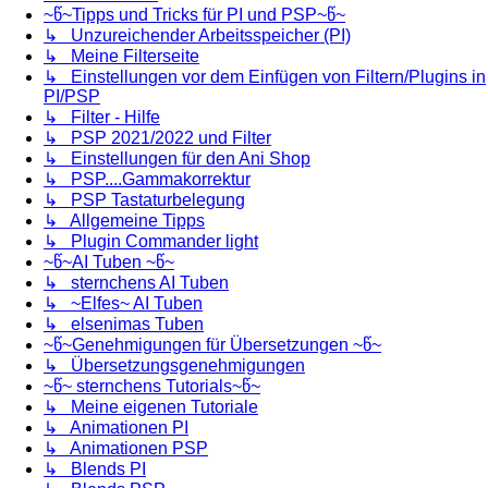
~წ~Tipps und Tricks für PI und PSP~წ~
↳ Unzureichender Arbeitsspeicher (PI)
↳ Meine Filterseite
↳ Einstellungen vor dem Einfügen von Filtern/Plugins in
PI/PSP
↳ Filter - Hilfe
↳ PSP 2021/2022 und Filter
↳ Einstellungen für den Ani Shop
↳ PSP....Gammakorrektur
↳ PSP Tastaturbelegung
↳ Allgemeine Tipps
↳ Plugin Commander light
~წ~AI Tuben ~წ~
↳ sternchens AI Tuben
↳ ~Elfes~ AI Tuben
↳ elsenimas Tuben
~წ~Genehmigungen für Übersetzungen ~წ~
↳ Übersetzungsgenehmigungen
~წ~ sternchens Tutorials~წ~
↳ Meine eigenen Tutoriale
↳ Animationen PI
↳ Animationen PSP
↳ Blends PI