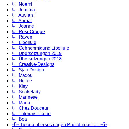
↳ Noémi
↳ Jemima
↳ Auvian
↳ Arimar
↳ Joanne
↳ RoseOrange
↳ Raven
↳ Libellule
↳ Gehnehmigung Libellule
↳ Übersetzungen 2019
↳ Übersetzungen 2018
↳ Creative-Designs
↳ Sjan Design
↳ Maxou
↳ Nicole
↳ Kitty
↳ Snakelady
↳ Marinette
↳ Maria
↳ Chez Douceur
↳ Tutoriais Elaine
↳ Bea
~წ~ Tutorialübersetzungen PhotoImpact alt ~წ~