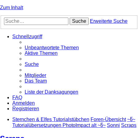
Zum Inhalt
Suche
Erweiterte Suche
Schnellzugriff
Unbeantwortete Themen
Aktive Themen
Suche
Mitglieder
Das Team
Liste der Danksagungen
FAQ
Anmelden
Registrieren
Sternchen & Elfes Tutorialstübchen
Foren-Übersicht
~წ~
Tutorialübersetzungen PhotoImpact alt ~წ~
Sonni
Scraps