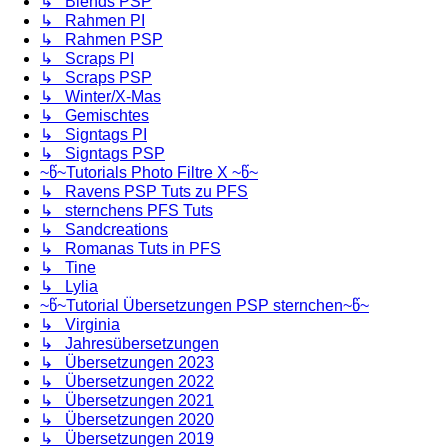
↳ Blends PSP
↳ Rahmen PI
↳ Rahmen PSP
↳ Scraps PI
↳ Scraps PSP
↳ Winter/X-Mas
↳ Gemischtes
↳ Signtags PI
↳ Signtags PSP
~წ~Tutorials Photo Filtre X ~წ~
↳ Ravens PSP Tuts zu PFS
↳ sternchens PFS Tuts
↳ Sandcreations
↳ Romanas Tuts in PFS
↳ Tine
↳ Lylia
~წ~Tutorial Übersetzungen PSP sternchen~წ~
↳ Virginia
↳ Jahresübersetzungen
↳ Übersetzungen 2023
↳ Übersetzungen 2022
↳ Übersetzungen 2021
↳ Übersetzungen 2020
↳ Übersetzungen 2019