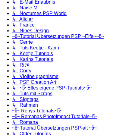
↳ E-Mail Erlaubnis
↳ Naise M
↳ Nocturnes PSP World
↳ Aliciar
↳ France
↳ Nines Design
~წ~Tutorial Übersetzungen PSP ~Elfe~~წ~
↳ Gerrie
↳ Tuts Keetje - Karin
↳ Keetje Tutorials
↳ Karins Tutorials
↳ Ri@
↳ Corry
↳ Violine graphisme
↳ PSP Creation Art
↳ ~წ~Elfes eigene PSP-Tutirials~წ~
↳ Tuts mit Scraps
↳ Signtags
↳ Rahmen
~წ~ Renys Tutorials~წ~
~წ~ Romanas PhotoImpact Tutorials~წ~
↳ Romana
~წ~Tutorial Übersetzungen PSP-alt ~წ~
↳ Older Tutorials