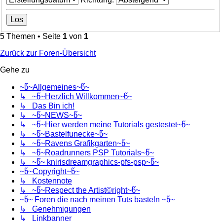
5 Themen • Seite
1
von
1
Zurück zur Foren-Übersicht
Gehe zu
~წ~Allgemeines~წ~
↳ ~წ~Herzlich Willkommen~წ~
↳ Das Bin ich!
↳ ~წ~NEWS~წ~
↳ ~წ~Hier werden meine Tutorials gestestet~წ~
↳ ~წ~Bastelfunecke~წ~
↳ ~წ~Ravens Grafikgarten~წ~
↳ ~წ~Roadrunners PSP Tutorials~წ~
↳ ~წ~ knirisdreamgraphics-pfs-psp~წ~
~წ~Copyright~წ~
↳ Kostennote
↳ ~წ~Respect the Artist©right~წ~
~წ~ Foren die nach meinen Tuts basteln ~წ~
↳ Genehmigungen
↳ Linkbanner