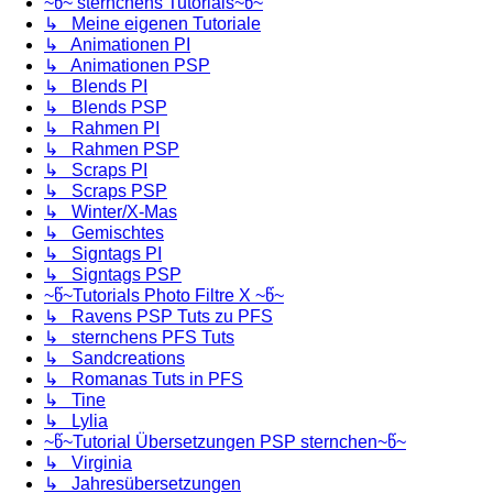
~წ~ sternchens Tutorials~წ~
↳ Meine eigenen Tutoriale
↳ Animationen PI
↳ Animationen PSP
↳ Blends PI
↳ Blends PSP
↳ Rahmen PI
↳ Rahmen PSP
↳ Scraps PI
↳ Scraps PSP
↳ Winter/X-Mas
↳ Gemischtes
↳ Signtags PI
↳ Signtags PSP
~წ~Tutorials Photo Filtre X ~წ~
↳ Ravens PSP Tuts zu PFS
↳ sternchens PFS Tuts
↳ Sandcreations
↳ Romanas Tuts in PFS
↳ Tine
↳ Lylia
~წ~Tutorial Übersetzungen PSP sternchen~წ~
↳ Virginia
↳ Jahresübersetzungen