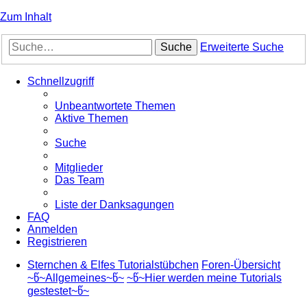
Zum Inhalt
Suche
Erweiterte Suche
Schnellzugriff
Unbeantwortete Themen
Aktive Themen
Suche
Mitglieder
Das Team
Liste der Danksagungen
FAQ
Anmelden
Registrieren
Sternchen & Elfes Tutorialstübchen
Foren-Übersicht
~წ~Allgemeines~წ~
~წ~Hier werden meine Tutorials
gestestet~წ~