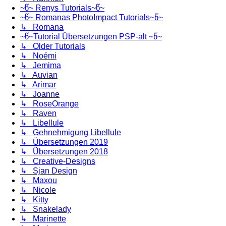
~წ~ Renys Tutorials~წ~
~წ~ Romanas PhotoImpact Tutorials~წ~
↳ Romana
~წ~Tutorial Übersetzungen PSP-alt ~წ~
↳ Older Tutorials
↳ Noémi
↳ Jemima
↳ Auvian
↳ Arimar
↳ Joanne
↳ RoseOrange
↳ Raven
↳ Libellule
↳ Gehnehmigung Libellule
↳ Übersetzungen 2019
↳ Übersetzungen 2018
↳ Creative-Designs
↳ Sjan Design
↳ Maxou
↳ Nicole
↳ Kitty
↳ Snakelady
↳ Marinette