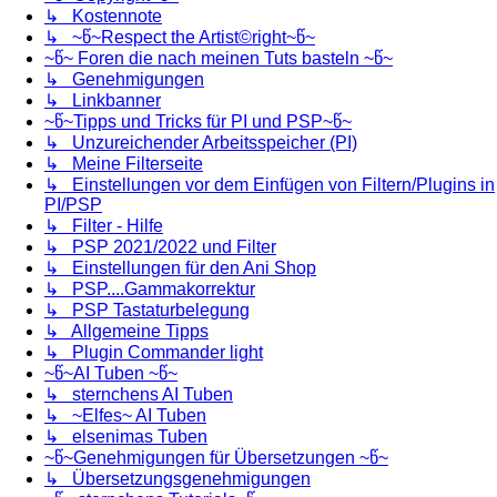
↳ Kostennote
↳ ~წ~Respect the Artist©right~წ~
~წ~ Foren die nach meinen Tuts basteln ~წ~
↳ Genehmigungen
↳ Linkbanner
~წ~Tipps und Tricks für PI und PSP~წ~
↳ Unzureichender Arbeitsspeicher (PI)
↳ Meine Filterseite
↳ Einstellungen vor dem Einfügen von Filtern/Plugins in
PI/PSP
↳ Filter - Hilfe
↳ PSP 2021/2022 und Filter
↳ Einstellungen für den Ani Shop
↳ PSP....Gammakorrektur
↳ PSP Tastaturbelegung
↳ Allgemeine Tipps
↳ Plugin Commander light
~წ~AI Tuben ~წ~
↳ sternchens AI Tuben
↳ ~Elfes~ AI Tuben
↳ elsenimas Tuben
~წ~Genehmigungen für Übersetzungen ~წ~
↳ Übersetzungsgenehmigungen