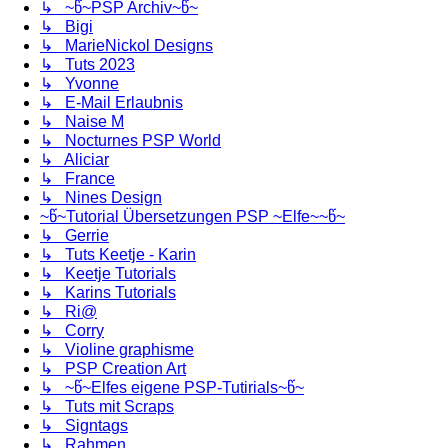
↳ ~წ~PSP Archiv~წ~
↳ Bigi
↳ MarieNickol Designs
↳ Tuts 2023
↳ Yvonne
↳ E-Mail Erlaubnis
↳ Naise M
↳ Nocturnes PSP World
↳ Aliciar
↳ France
↳ Nines Design
~წ~Tutorial Übersetzungen PSP ~Elfe~~წ~
↳ Gerrie
↳ Tuts Keetje - Karin
↳ Keetje Tutorials
↳ Karins Tutorials
↳ Ri@
↳ Corry
↳ Violine graphisme
↳ PSP Creation Art
↳ ~წ~Elfes eigene PSP-Tutirials~წ~
↳ Tuts mit Scraps
↳ Signtags
↳ Rahmen