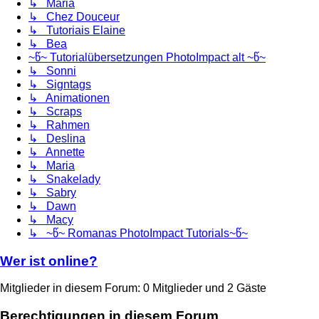
↳ Maria
↳ Chez Douceur
↳ Tutoriais Elaine
↳ Bea
~წ~ Tutorialübersetzungen PhotoImpact alt ~წ~
↳ Sonni
↳ Signtags
↳ Animationen
↳ Scraps
↳ Rahmen
↳ Deslina
↳ Annette
↳ Maria
↳ Snakelady
↳ Sabry
↳ Dawn
↳ Macy
↳ ~წ~ Romanas PhotoImpact Tutorials~წ~
Wer ist online?
Mitglieder in diesem Forum: 0 Mitglieder und 2 Gäste
Berechtigungen in diesem Forum