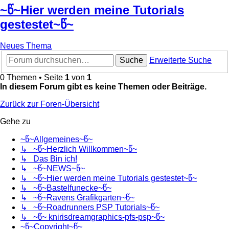
~წ~Hier werden meine Tutorials
gestestet~წ~
Neues Thema
Suche
Erweiterte Suche
0 Themen • Seite
1
von
1
In diesem Forum gibt es keine Themen oder Beiträge.
Zurück zur Foren-Übersicht
Gehe zu
~წ~Allgemeines~წ~
↳ ~წ~Herzlich Willkommen~წ~
↳ Das Bin ich!
↳ ~წ~NEWS~წ~
↳ ~წ~Hier werden meine Tutorials gestestet~წ~
↳ ~წ~Bastelfunecke~წ~
↳ ~წ~Ravens Grafikgarten~წ~
↳ ~წ~Roadrunners PSP Tutorials~წ~
↳ ~წ~ knirisdreamgraphics-pfs-psp~წ~
~წ~Copyright~წ~