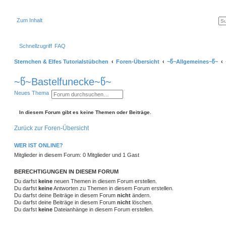
Zum Inhalt
Schnellzugriff
FAQ
Sternchen & Elfes Tutorialstübchen
Foren-Übersicht
~წ~Allgemeines~წ~
~წ~Bastelfunecke~წ~
S
E
Neues Thema
u
r
c
w
h
e
In diesem Forum gibt es keine Themen oder Beiträge.
e
i
t
Zurück zur Foren-Übersicht
e
r
t
WER IST ONLINE?
e
S
Mitglieder in diesem Forum: 0 Mitglieder und 1 Gast
u
c
h
BERECHTIGUNGEN IN DIESEM FORUM
e
Du darfst
keine
neuen Themen in diesem Forum erstellen.
Du darfst
keine
Antworten zu Themen in diesem Forum erstellen.
Du darfst deine Beiträge in diesem Forum
nicht
ändern.
Du darfst deine Beiträge in diesem Forum
nicht
löschen.
Du darfst
keine
Dateianhänge in diesem Forum erstellen.