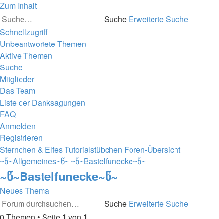
Zum Inhalt
Suche
Erweiterte Suche
Schnellzugriff
Unbeantwortete Themen
Aktive Themen
Suche
Mitglieder
Das Team
Liste der Danksagungen
FAQ
Anmelden
Registrieren
Sternchen & Elfes Tutorialstübchen
Foren-Übersicht
~წ~Allgemeines~წ~
~წ~Bastelfunecke~წ~
~წ~Bastelfunecke~წ~
Neues Thema
Suche
Erweiterte Suche
0 Themen • Seite
1
von
1