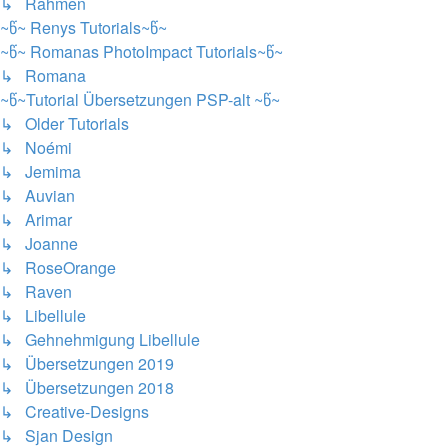
↳ Rahmen
~წ~ Renys Tutorials~წ~
~წ~ Romanas PhotoImpact Tutorials~წ~
↳ Romana
~წ~Tutorial Übersetzungen PSP-alt ~წ~
↳ Older Tutorials
↳ Noémi
↳ Jemima
↳ Auvian
↳ Arimar
↳ Joanne
↳ RoseOrange
↳ Raven
↳ Libellule
↳ Gehnehmigung Libellule
↳ Übersetzungen 2019
↳ Übersetzungen 2018
↳ Creative-Designs
↳ Sjan Design