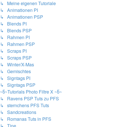
↳ Meine eigenen Tutoriale
↳ Animationen PI
↳ Animationen PSP
↳ Blends PI
↳ Blends PSP
↳ Rahmen PI
↳ Rahmen PSP
↳ Scraps PI
↳ Scraps PSP
↳ Winter/X-Mas
↳ Gemischtes
↳ Signtags PI
↳ Signtags PSP
~წ~Tutorials Photo Filtre X ~წ~
↳ Ravens PSP Tuts zu PFS
↳ sternchens PFS Tuts
↳ Sandcreations
↳ Romanas Tuts in PFS
↳ Tine