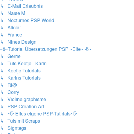
↳ E-Mail Erlaubnis
↳ Naise M
↳ Nocturnes PSP World
↳ Aliciar
↳ France
↳ Nines Design
~წ~Tutorial Übersetzungen PSP ~Elfe~~წ~
↳ Gerrie
↳ Tuts Keetje - Karin
↳ Keetje Tutorials
↳ Karins Tutorials
↳ Ri@
↳ Corry
↳ Violine graphisme
↳ PSP Creation Art
↳ ~წ~Elfes eigene PSP-Tutirials~წ~
↳ Tuts mit Scraps
↳ Signtags