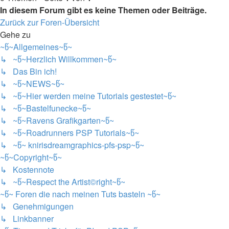
In diesem Forum gibt es keine Themen oder Beiträge.
Zurück zur Foren-Übersicht
Gehe zu
~წ~Allgemeines~წ~
↳ ~წ~Herzlich Willkommen~წ~
↳ Das Bin ich!
↳ ~წ~NEWS~წ~
↳ ~წ~Hier werden meine Tutorials gestestet~წ~
↳ ~წ~Bastelfunecke~წ~
↳ ~წ~Ravens Grafikgarten~წ~
↳ ~წ~Roadrunners PSP Tutorials~წ~
↳ ~წ~ knirisdreamgraphics-pfs-psp~წ~
~წ~Copyright~წ~
↳ Kostennote
↳ ~წ~Respect the Artist©right~წ~
~წ~ Foren die nach meinen Tuts basteln ~წ~
↳ Genehmigungen
↳ Linkbanner