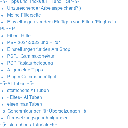
~წ~Tipps und Tricks für PI und PSP~წ~
↳ Unzureichender Arbeitsspeicher (PI)
↳ Meine Filterseite
↳ Einstellungen vor dem Einfügen von Filtern/Plugins in
PI/PSP
↳ Filter - Hilfe
↳ PSP 2021/2022 und Filter
↳ Einstellungen für den Ani Shop
↳ PSP....Gammakorrektur
↳ PSP Tastaturbelegung
↳ Allgemeine Tipps
↳ Plugin Commander light
~წ~AI Tuben ~წ~
↳ sternchens AI Tuben
↳ ~Elfes~ AI Tuben
↳ elsenimas Tuben
~წ~Genehmigungen für Übersetzungen ~წ~
↳ Übersetzungsgenehmigungen
~წ~ sternchens Tutorials~წ~