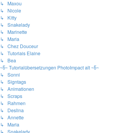
↳ Maxou
↳ Nicole
↳ Kitty
↳ Snakelady
↳ Marinette
↳ Maria
↳ Chez Douceur
↳ Tutoriais Elaine
↳ Bea
~წ~ Tutorialübersetzungen PhotoImpact alt ~წ~
↳ Sonni
↳ Signtags
↳ Animationen
↳ Scraps
↳ Rahmen
↳ Deslina
↳ Annette
↳ Maria
↳ Snakelady