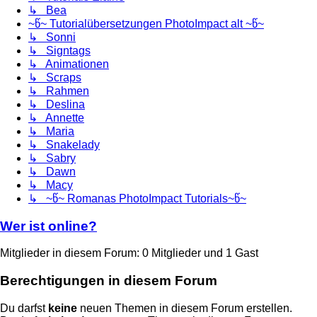
↳ Bea
~წ~ Tutorialübersetzungen PhotoImpact alt ~წ~
↳ Sonni
↳ Signtags
↳ Animationen
↳ Scraps
↳ Rahmen
↳ Deslina
↳ Annette
↳ Maria
↳ Snakelady
↳ Sabry
↳ Dawn
↳ Macy
↳ ~წ~ Romanas PhotoImpact Tutorials~წ~
Wer ist online?
Mitglieder in diesem Forum: 0 Mitglieder und 1 Gast
Berechtigungen in diesem Forum
Du darfst
keine
neuen Themen in diesem Forum erstellen.