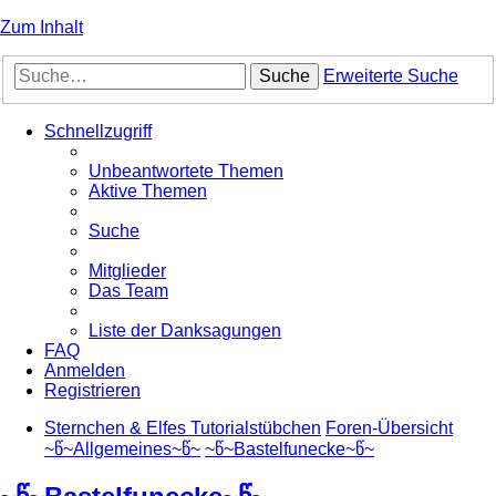
Zum Inhalt
Suche
Erweiterte Suche
Schnellzugriff
Unbeantwortete Themen
Aktive Themen
Suche
Mitglieder
Das Team
Liste der Danksagungen
FAQ
Anmelden
Registrieren
Sternchen & Elfes Tutorialstübchen
Foren-Übersicht
~წ~Allgemeines~წ~
~წ~Bastelfunecke~წ~