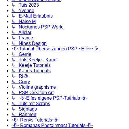
↳ Tuts 2023
↳ Yvonne
↳ E-Mail Erlaubnis
↳ Naise M
↳ Nocturnes PSP World
↳ Aliciar
↳ France
↳ Nines Design
~წ~Tutorial Übersetzungen PSP ~Elfe~~წ~
↳ Gerrie
↳ Tuts Keetje - Karin
↳ Keetje Tutorials
↳ Karins Tutorials
↳ Ri@
↳ Corry
↳ Violine graphisme
↳ PSP Creation Art
↳ ~წ~Elfes eigene PSP-Tutirials~წ~
↳ Tuts mit Scraps
↳ Signtags
↳ Rahmen
~წ~ Renys Tutorials~წ~
~წ~ Romanas PhotoImpact Tutorials~წ~