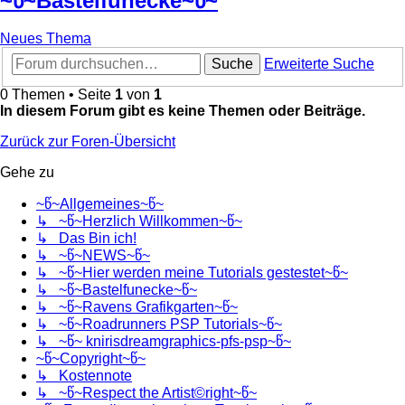
~წ~Bastelfunecke~წ~
Neues Thema
Suche
Erweiterte Suche
0 Themen • Seite
1
von
1
In diesem Forum gibt es keine Themen oder Beiträge.
Zurück zur Foren-Übersicht
Gehe zu
~წ~Allgemeines~წ~
↳ ~წ~Herzlich Willkommen~წ~
↳ Das Bin ich!
↳ ~წ~NEWS~წ~
↳ ~წ~Hier werden meine Tutorials gestestet~წ~
↳ ~წ~Bastelfunecke~წ~
↳ ~წ~Ravens Grafikgarten~წ~
↳ ~წ~Roadrunners PSP Tutorials~წ~
↳ ~წ~ knirisdreamgraphics-pfs-psp~წ~
~წ~Copyright~წ~
↳ Kostennote
↳ ~წ~Respect the Artist©right~წ~