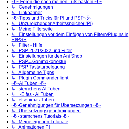
~წ~ Foren die nach meinen Tuts basteln ~წ~
↳ Genehmigungen
↳ Linkbanner
~წ~Tipps und Tricks für PI und PSP~წ~
↳ Unzureichender Arbeitsspeicher (PI)
↳ Meine Filterseite
↳ Einstellungen vor dem Einfügen von Filtern/Plugins in
PI/PSP
↳ Filter - Hilfe
↳ PSP 2021/2022 und Filter
↳ Einstellungen für den Ani Shop
↳ PSP....Gammakorrektur
↳ PSP Tastaturbelegung
↳ Allgemeine Tipps
↳ Plugin Commander light
~წ~AI Tuben ~წ~
↳ sternchens AI Tuben
↳ ~Elfes~ AI Tuben
↳ elsenimas Tuben
~წ~Genehmigungen für Übersetzungen ~წ~
↳ Übersetzungsgenehmigungen
~წ~ sternchens Tutorials~წ~
↳ Meine eigenen Tutoriale
↳ Animationen PI