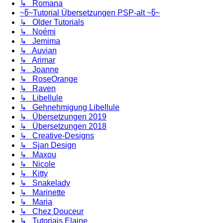
↳ Romana
~წ~Tutorial Übersetzungen PSP-alt ~წ~
↳ Older Tutorials
↳ Noémi
↳ Jemima
↳ Auvian
↳ Arimar
↳ Joanne
↳ RoseOrange
↳ Raven
↳ Libellule
↳ Gehnehmigung Libellule
↳ Übersetzungen 2019
↳ Übersetzungen 2018
↳ Creative-Designs
↳ Sjan Design
↳ Maxou
↳ Nicole
↳ Kitty
↳ Snakelady
↳ Marinette
↳ Maria
↳ Chez Douceur
↳ Tutoriais Elaine