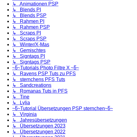
↳ Animationen PSP
↳ Blends PI
↳ Blends PSP
↳ Rahmen PI
↳ Rahmen PSP
↳ Scraps PI
↳ Scraps PSP
↳ Winter/X-Mas
↳ Gemischtes
↳ Signtags PI
↳ Signtags PSP
~წ~Tutorials Photo Filtre X ~წ~
↳ Ravens PSP Tuts zu PFS
↳ sternchens PFS Tuts
↳ Sandcreations
↳ Romanas Tuts in PFS
↳ Tine
↳ Lylia
~წ~Tutorial Übersetzungen PSP sternchen~წ~
↳ Virginia
↳ Jahresübersetzungen
↳ Übersetzungen 2023
↳ Übersetzungen 2022