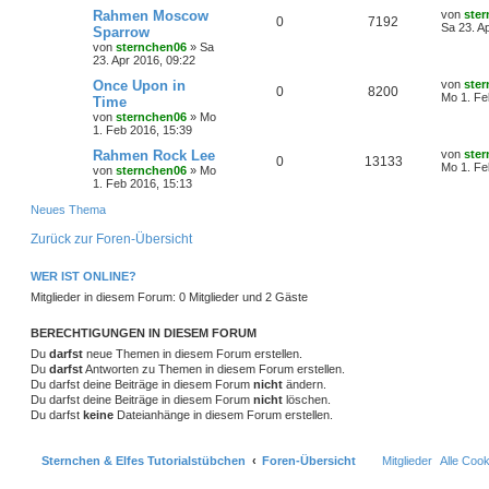
r
f
e
e
a
e
t
L
Rahmen Moscow
von
ste
A
Z
0
7192
t
g
g
i
e
o
i
e
Sa 23. A
t
f
Sparrow
n
t
r
t
von
sternchen06
»
Sa
n
u
r
w
r
B
z
r
f
e
e
23. Apr 2016, 09:22
a
e
t
t
g
g
i
e
o
i
t
f
L
Once Upon in
von
ste
n
A
Z
0
8200
t
r
e
Mo 1. Fe
Time
r
w
r
B
r
f
t
e
e
von
sternchen06
»
Mo
a
n
u
e
z
1. Feb 2016, 15:39
g
i
o
i
t
t
f
n
t
t
g
e
L
Rahmen Rock Lee
von
ste
r
A
Z
0
13133
r
f
r
e
e
e
Mo 1. Fe
von
sternchen06
»
Mo
a
w
r
B
t
1. Feb 2016, 15:13
g
n
u
e
t
f
z
n
i
o
i
t
Neues Thema
t
t
g
e
e
e
r
r
f
r
Zurück zur Foren-Übersicht
a
w
r
B
n
g
e
t
f
i
o
i
WER IST ONLINE?
t
e
e
Mitglieder in diesem Forum: 0 Mitglieder und 2 Gäste
r
r
f
a
n
g
t
f
BERECHTIGUNGEN IN DIESEM FORUM
Du
darfst
neue Themen in diesem Forum erstellen.
e
e
Du
darfst
Antworten zu Themen in diesem Forum erstellen.
Du darfst deine Beiträge in diesem Forum
nicht
ändern.
n
Du darfst deine Beiträge in diesem Forum
nicht
löschen.
Du darfst
keine
Dateianhänge in diesem Forum erstellen.
Sternchen & Elfes Tutorialstübchen
Foren-Übersicht
Mitglieder
Alle Coo