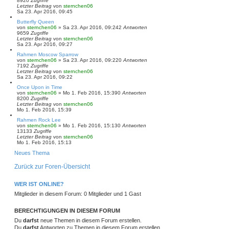
8920
Zugriffe
Letzter Beitrag
von
sternchen06
Sa 23. Apr 2016, 09:45
Butterfly Queen
von
sternchen06
»
Sa 23. Apr 2016, 09:24
2
Antworten
9659
Zugriffe
Letzter Beitrag
von
sternchen06
Sa 23. Apr 2016, 09:27
Rahmen Moscow Sparrow
von
sternchen06
»
Sa 23. Apr 2016, 09:22
0
Antworten
7192
Zugriffe
Letzter Beitrag
von
sternchen06
Sa 23. Apr 2016, 09:22
Once Upon in Time
von
sternchen06
»
Mo 1. Feb 2016, 15:39
0
Antworten
8200
Zugriffe
Letzter Beitrag
von
sternchen06
Mo 1. Feb 2016, 15:39
Rahmen Rock Lee
von
sternchen06
»
Mo 1. Feb 2016, 15:13
0
Antworten
13133
Zugriffe
Letzter Beitrag
von
sternchen06
Mo 1. Feb 2016, 15:13
Neues Thema
Zurück zur Foren-Übersicht
WER IST ONLINE?
Mitglieder in diesem Forum: 0 Mitglieder und 1 Gast
BERECHTIGUNGEN IN DIESEM FORUM
Du
darfst
neue Themen in diesem Forum erstellen.
Du
darfst
Antworten zu Themen in diesem Forum erstellen.