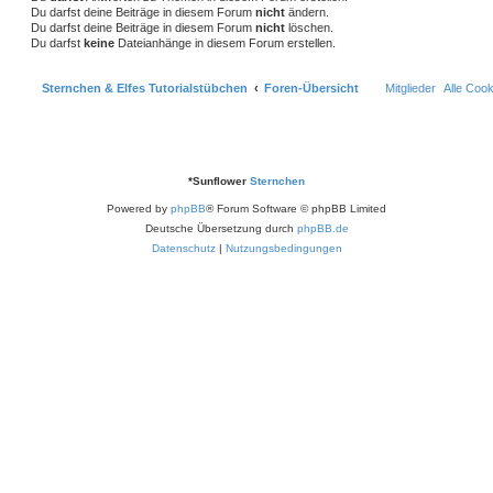
Du darfst deine Beiträge in diesem Forum
nicht
ändern.
Du darfst deine Beiträge in diesem Forum
nicht
löschen.
Du darfst
keine
Dateianhänge in diesem Forum erstellen.
Sternchen & Elfes Tutorialstübchen
Foren-Übersicht
Mitglieder
Alle Coo
*
Sunflower
Sternchen
Powered by
phpBB
® Forum Software © phpBB Limited
Deutsche Übersetzung durch
phpBB.de
Datenschutz
|
Nutzungsbedingungen