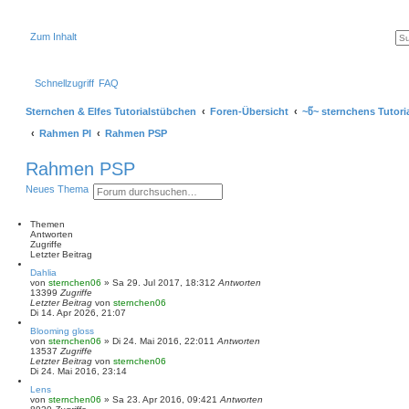
Zum Inhalt
Schnellzugriff
FAQ
Sternchen & Elfes Tutorialstübchen
Foren-Übersicht
~წ~ sternchens Tutori
Rahmen PI
Rahmen PSP
Rahmen PSP
S
E
Neues Thema
u
r
c
w
h
e
Themen
e
i
Antworten
t
Zugriffe
e
Letzter Beitrag
r
Dahlia
t
von
sternchen06
»
Sa 29. Jul 2017, 18:31
2
Antworten
e
13399
Zugriffe
S
Letzter Beitrag
von
sternchen06
u
Di 14. Apr 2026, 21:07
c
h
Blooming gloss
von
sternchen06
e
»
Di 24. Mai 2016, 22:01
1
Antworten
13537
Zugriffe
Letzter Beitrag
von
sternchen06
Di 24. Mai 2016, 23:14
Lens
von
sternchen06
»
Sa 23. Apr 2016, 09:42
1
Antworten