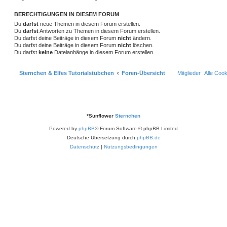
BERECHTIGUNGEN IN DIESEM FORUM
Du
darfst
neue Themen in diesem Forum erstellen.
Du
darfst
Antworten zu Themen in diesem Forum erstellen.
Du darfst deine Beiträge in diesem Forum
nicht
ändern.
Du darfst deine Beiträge in diesem Forum
nicht
löschen.
Du darfst
keine
Dateianhänge in diesem Forum erstellen.
Sternchen & Elfes Tutorialstübchen
Foren-Übersicht
Mitglieder
Alle Coo
*
Sunflower
Sternchen
Powered by
phpBB
® Forum Software © phpBB Limited
Deutsche Übersetzung durch
phpBB.de
Datenschutz
|
Nutzungsbedingungen