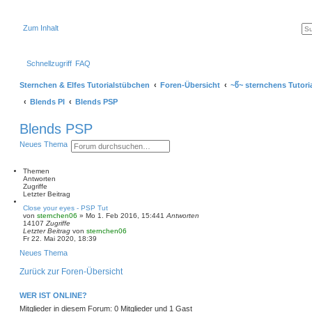
Zum Inhalt
Schnellzugriff
FAQ
Sternchen & Elfes Tutorialstübchen
Foren-Übersicht
~წ~ sternchens Tutori
Blends PI
Blends PSP
Blends PSP
S
E
Neues Thema
u
r
c
w
h
e
Themen
e
i
Antworten
t
Zugriffe
e
Letzter Beitrag
r
Close your eyes - PSP Tut
t
von
sternchen06
»
Mo 1. Feb 2016, 15:44
1
Antworten
e
14107
Zugriffe
S
Letzter Beitrag
von
sternchen06
u
Fr 22. Mai 2020, 18:39
c
h
Neues Thema
e
Zurück zur Foren-Übersicht
WER IST ONLINE?
Mitglieder in diesem Forum: 0 Mitglieder und 1 Gast