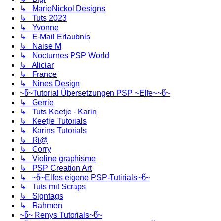
↳ MarieNickol Designs
↳ Tuts 2023
↳ Yvonne
↳ E-Mail Erlaubnis
↳ Naise M
↳ Nocturnes PSP World
↳ Aliciar
↳ France
↳ Nines Design
~წ~Tutorial Übersetzungen PSP ~Elfe~~წ~
↳ Gerrie
↳ Tuts Keetje - Karin
↳ Keetje Tutorials
↳ Karins Tutorials
↳ Ri@
↳ Corry
↳ Violine graphisme
↳ PSP Creation Art
↳ ~წ~Elfes eigene PSP-Tutirials~წ~
↳ Tuts mit Scraps
↳ Signtags
↳ Rahmen
~წ~ Renys Tutorials~წ~