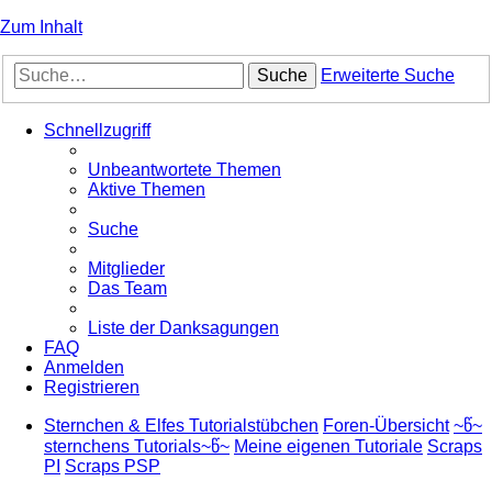
Zum Inhalt
Suche
Erweiterte Suche
Schnellzugriff
Unbeantwortete Themen
Aktive Themen
Suche
Mitglieder
Das Team
Liste der Danksagungen
FAQ
Anmelden
Registrieren
Sternchen & Elfes Tutorialstübchen
Foren-Übersicht
~წ~
sternchens Tutorials~წ~
Meine eigenen Tutoriale
Scraps
PI
Scraps PSP