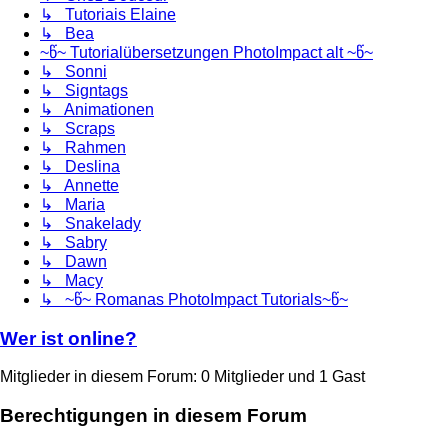
↳ Tutoriais Elaine
↳ Bea
~წ~ Tutorialübersetzungen PhotoImpact alt ~წ~
↳ Sonni
↳ Signtags
↳ Animationen
↳ Scraps
↳ Rahmen
↳ Deslina
↳ Annette
↳ Maria
↳ Snakelady
↳ Sabry
↳ Dawn
↳ Macy
↳ ~წ~ Romanas PhotoImpact Tutorials~წ~
Wer ist online?
Mitglieder in diesem Forum: 0 Mitglieder und 1 Gast
Berechtigungen in diesem Forum