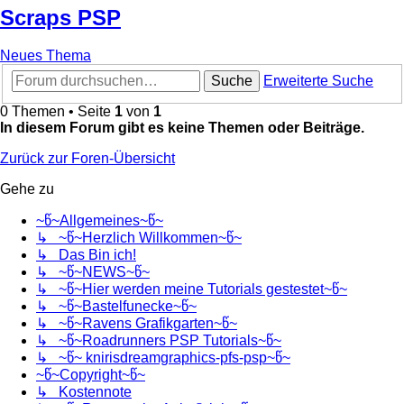
Scraps PSP
Neues Thema
Suche
Erweiterte Suche
0 Themen • Seite
1
von
1
In diesem Forum gibt es keine Themen oder Beiträge.
Zurück zur Foren-Übersicht
Gehe zu
~წ~Allgemeines~წ~
↳ ~წ~Herzlich Willkommen~წ~
↳ Das Bin ich!
↳ ~წ~NEWS~წ~
↳ ~წ~Hier werden meine Tutorials gestestet~წ~
↳ ~წ~Bastelfunecke~წ~
↳ ~წ~Ravens Grafikgarten~წ~
↳ ~წ~Roadrunners PSP Tutorials~წ~
↳ ~წ~ knirisdreamgraphics-pfs-psp~წ~
~წ~Copyright~წ~
↳ Kostennote