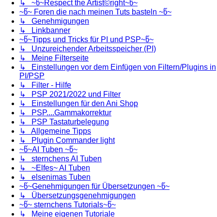
↳ ~წ~Respect the Artist©right~წ~
~წ~ Foren die nach meinen Tuts basteln ~წ~
↳ Genehmigungen
↳ Linkbanner
~წ~Tipps und Tricks für PI und PSP~წ~
↳ Unzureichender Arbeitsspeicher (PI)
↳ Meine Filterseite
↳ Einstellungen vor dem Einfügen von Filtern/Plugins in
PI/PSP
↳ Filter - Hilfe
↳ PSP 2021/2022 und Filter
↳ Einstellungen für den Ani Shop
↳ PSP....Gammakorrektur
↳ PSP Tastaturbelegung
↳ Allgemeine Tipps
↳ Plugin Commander light
~წ~AI Tuben ~წ~
↳ sternchens AI Tuben
↳ ~Elfes~ AI Tuben
↳ elsenimas Tuben
~წ~Genehmigungen für Übersetzungen ~წ~
↳ Übersetzungsgenehmigungen
~წ~ sternchens Tutorials~წ~
↳ Meine eigenen Tutoriale