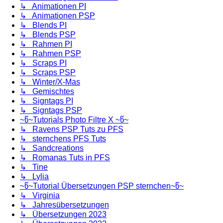
↳ Animationen PI
↳ Animationen PSP
↳ Blends PI
↳ Blends PSP
↳ Rahmen PI
↳ Rahmen PSP
↳ Scraps PI
↳ Scraps PSP
↳ Winter/X-Mas
↳ Gemischtes
↳ Signtags PI
↳ Signtags PSP
~წ~Tutorials Photo Filtre X ~წ~
↳ Ravens PSP Tuts zu PFS
↳ sternchens PFS Tuts
↳ Sandcreations
↳ Romanas Tuts in PFS
↳ Tine
↳ Lylia
~წ~Tutorial Übersetzungen PSP sternchen~წ~
↳ Virginia
↳ Jahresübersetzungen
↳ Übersetzungen 2023