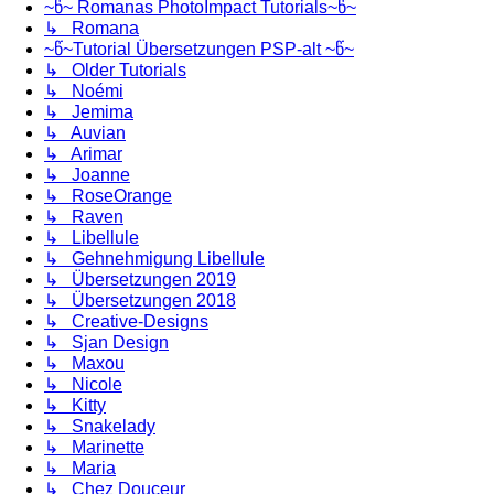
~წ~ Romanas PhotoImpact Tutorials~წ~
↳ Romana
~წ~Tutorial Übersetzungen PSP-alt ~წ~
↳ Older Tutorials
↳ Noémi
↳ Jemima
↳ Auvian
↳ Arimar
↳ Joanne
↳ RoseOrange
↳ Raven
↳ Libellule
↳ Gehnehmigung Libellule
↳ Übersetzungen 2019
↳ Übersetzungen 2018
↳ Creative-Designs
↳ Sjan Design
↳ Maxou
↳ Nicole
↳ Kitty
↳ Snakelady
↳ Marinette
↳ Maria
↳ Chez Douceur