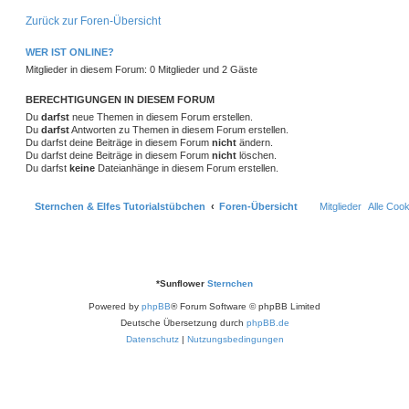
e
i
t
t
r
n
ä
e
Zurück zur Foren-Übersicht
e
a
r
g
g
t
WER IST ONLINE?
e
e
S
Mitglieder in diesem Forum: 0 Mitglieder und 2 Gäste
u
c
h
BERECHTIGUNGEN IN DIESEM FORUM
e
Du
darfst
neue Themen in diesem Forum erstellen.
Du
darfst
Antworten zu Themen in diesem Forum erstellen.
Du darfst deine Beiträge in diesem Forum
nicht
ändern.
Du darfst deine Beiträge in diesem Forum
nicht
löschen.
Du darfst
keine
Dateianhänge in diesem Forum erstellen.
Sternchen & Elfes Tutorialstübchen
Foren-Übersicht
Mitglieder
Alle Coo
*
Sunflower
Sternchen
Powered by
phpBB
® Forum Software © phpBB Limited
Deutsche Übersetzung durch
phpBB.de
Datenschutz
|
Nutzungsbedingungen