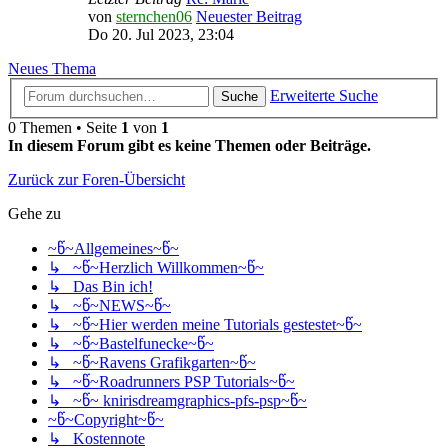
von
sternchen06
Neuester Beitrag
Do 20. Jul 2023, 23:04
Neues Thema
Erweiterte Suche
Suche
0 Themen • Seite
1
von
1
In diesem Forum gibt es keine Themen oder Beiträge.
Zurück zur Foren-Übersicht
Gehe zu
~წ~Allgemeines~წ~
↳ ~წ~Herzlich Willkommen~წ~
↳ Das Bin ich!
↳ ~წ~NEWS~წ~
↳ ~წ~Hier werden meine Tutorials gestestet~წ~
↳ ~წ~Bastelfunecke~წ~
↳ ~წ~Ravens Grafikgarten~წ~
↳ ~წ~Roadrunners PSP Tutorials~წ~
↳ ~წ~ knirisdreamgraphics-pfs-psp~წ~
~წ~Copyright~წ~
↳ Kostennote