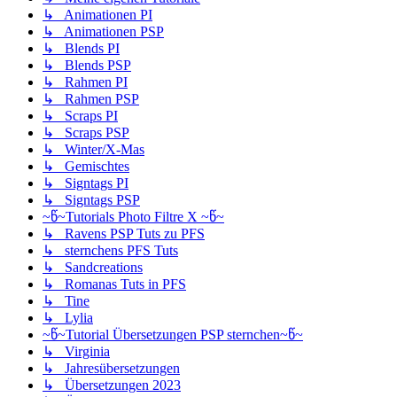
↳ Animationen PI
↳ Animationen PSP
↳ Blends PI
↳ Blends PSP
↳ Rahmen PI
↳ Rahmen PSP
↳ Scraps PI
↳ Scraps PSP
↳ Winter/X-Mas
↳ Gemischtes
↳ Signtags PI
↳ Signtags PSP
~წ~Tutorials Photo Filtre X ~წ~
↳ Ravens PSP Tuts zu PFS
↳ sternchens PFS Tuts
↳ Sandcreations
↳ Romanas Tuts in PFS
↳ Tine
↳ Lylia
~წ~Tutorial Übersetzungen PSP sternchen~წ~
↳ Virginia
↳ Jahresübersetzungen
↳ Übersetzungen 2023