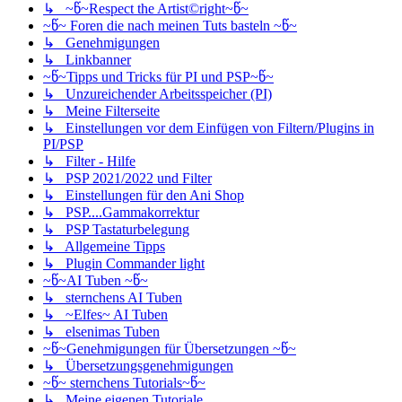
↳ ~წ~Respect the Artist©right~წ~
~წ~ Foren die nach meinen Tuts basteln ~წ~
↳ Genehmigungen
↳ Linkbanner
~წ~Tipps und Tricks für PI und PSP~წ~
↳ Unzureichender Arbeitsspeicher (PI)
↳ Meine Filterseite
↳ Einstellungen vor dem Einfügen von Filtern/Plugins in
PI/PSP
↳ Filter - Hilfe
↳ PSP 2021/2022 und Filter
↳ Einstellungen für den Ani Shop
↳ PSP....Gammakorrektur
↳ PSP Tastaturbelegung
↳ Allgemeine Tipps
↳ Plugin Commander light
~წ~AI Tuben ~წ~
↳ sternchens AI Tuben
↳ ~Elfes~ AI Tuben
↳ elsenimas Tuben
~წ~Genehmigungen für Übersetzungen ~წ~
↳ Übersetzungsgenehmigungen
~წ~ sternchens Tutorials~წ~
↳ Meine eigenen Tutoriale