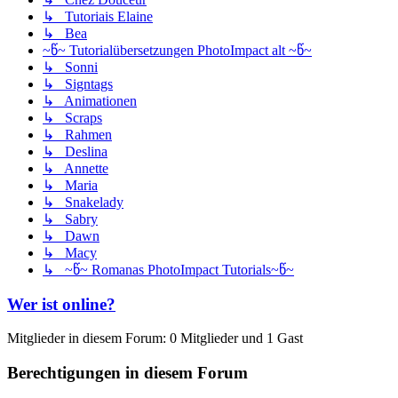
↳ Tutoriais Elaine
↳ Bea
~წ~ Tutorialübersetzungen PhotoImpact alt ~წ~
↳ Sonni
↳ Signtags
↳ Animationen
↳ Scraps
↳ Rahmen
↳ Deslina
↳ Annette
↳ Maria
↳ Snakelady
↳ Sabry
↳ Dawn
↳ Macy
↳ ~წ~ Romanas PhotoImpact Tutorials~წ~
Wer ist online?
Mitglieder in diesem Forum: 0 Mitglieder und 1 Gast
Berechtigungen in diesem Forum