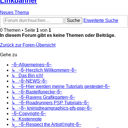
Linkbanner
Neues Thema
Suche
Erweiterte Suche
0 Themen • Seite
1
von
1
In diesem Forum gibt es keine Themen oder Beiträge.
Zurück zur Foren-Übersicht
Gehe zu
~წ~Allgemeines~წ~
↳ ~წ~Herzlich Willkommen~წ~
↳ Das Bin ich!
↳ ~წ~NEWS~წ~
↳ ~წ~Hier werden meine Tutorials gestestet~წ~
↳ ~წ~Bastelfunecke~წ~
↳ ~წ~Ravens Grafikgarten~წ~
↳ ~წ~Roadrunners PSP Tutorials~წ~
↳ ~წ~ knirisdreamgraphics-pfs-psp~წ~
~წ~Copyright~წ~
↳ Kostennote
↳ ~წ~Respect the Artist©right~წ~