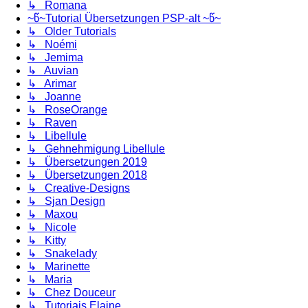
↳ Romana
~წ~Tutorial Übersetzungen PSP-alt ~წ~
↳ Older Tutorials
↳ Noémi
↳ Jemima
↳ Auvian
↳ Arimar
↳ Joanne
↳ RoseOrange
↳ Raven
↳ Libellule
↳ Gehnehmigung Libellule
↳ Übersetzungen 2019
↳ Übersetzungen 2018
↳ Creative-Designs
↳ Sjan Design
↳ Maxou
↳ Nicole
↳ Kitty
↳ Snakelady
↳ Marinette
↳ Maria
↳ Chez Douceur
↳ Tutoriais Elaine