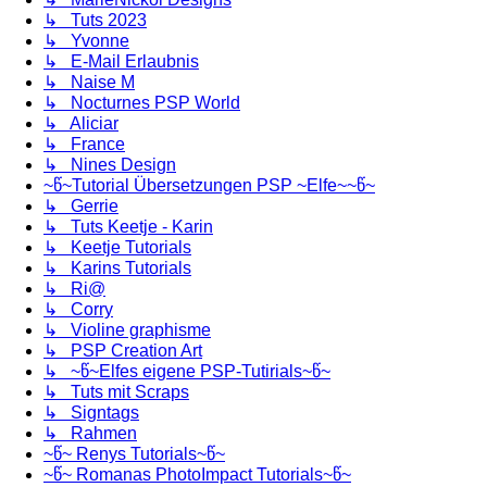
↳ Tuts 2023
↳ Yvonne
↳ E-Mail Erlaubnis
↳ Naise M
↳ Nocturnes PSP World
↳ Aliciar
↳ France
↳ Nines Design
~წ~Tutorial Übersetzungen PSP ~Elfe~~წ~
↳ Gerrie
↳ Tuts Keetje - Karin
↳ Keetje Tutorials
↳ Karins Tutorials
↳ Ri@
↳ Corry
↳ Violine graphisme
↳ PSP Creation Art
↳ ~წ~Elfes eigene PSP-Tutirials~წ~
↳ Tuts mit Scraps
↳ Signtags
↳ Rahmen
~წ~ Renys Tutorials~წ~
~წ~ Romanas PhotoImpact Tutorials~წ~