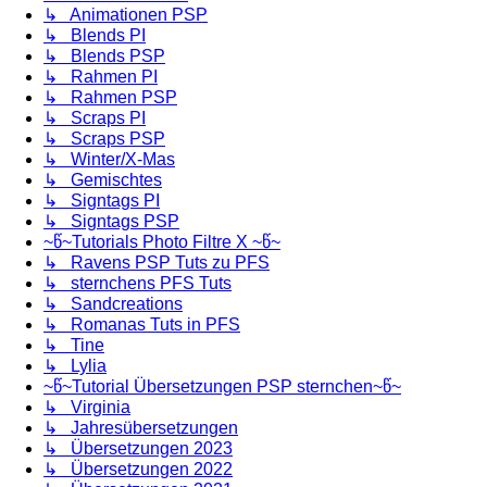
↳ Animationen PSP
↳ Blends PI
↳ Blends PSP
↳ Rahmen PI
↳ Rahmen PSP
↳ Scraps PI
↳ Scraps PSP
↳ Winter/X-Mas
↳ Gemischtes
↳ Signtags PI
↳ Signtags PSP
~წ~Tutorials Photo Filtre X ~წ~
↳ Ravens PSP Tuts zu PFS
↳ sternchens PFS Tuts
↳ Sandcreations
↳ Romanas Tuts in PFS
↳ Tine
↳ Lylia
~წ~Tutorial Übersetzungen PSP sternchen~წ~
↳ Virginia
↳ Jahresübersetzungen
↳ Übersetzungen 2023
↳ Übersetzungen 2022