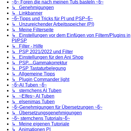
~წ~ Foren die nach meinen Tuts basteln ~წ~
↳ Genehmigungen
↳ Linkbanner
~წ~Tipps und Tricks für PI und PSP~წ~
↳ Unzureichender Arbeitsspeicher (PI)
↳ Meine Filterseite
↳ Einstellungen vor dem Einfügen von Filtern/Plugins in
PI/PSP
↳ Filter - Hilfe
↳ PSP 2021/2022 und Filter
↳ Einstellungen für den Ani Shop
↳ PSP....Gammakorrektur
↳ PSP Tastaturbelegung
↳ Allgemeine Tipps
↳ Plugin Commander light
~წ~AI Tuben ~წ~
↳ sternchens AI Tuben
↳ ~Elfes~ AI Tuben
↳ elsenimas Tuben
~წ~Genehmigungen für Übersetzungen ~წ~
↳ Übersetzungsgenehmigungen
~წ~ sternchens Tutorials~წ~
↳ Meine eigenen Tutoriale
↳ Animationen PI