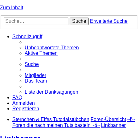
Zum Inhalt
Suche
Erweiterte Suche
Schnellzugriff
Unbeantwortete Themen
Aktive Themen
Suche
Mitglieder
Das Team
Liste der Danksagungen
FAQ
Anmelden
Registrieren
Sternchen & Elfes Tutorialstübchen
Foren-Übersicht
~წ~
Foren die nach meinen Tuts basteln ~წ~
Linkbanner