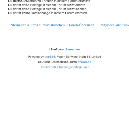
Du
darfst
Antworten zu Themen in diesem Forum erstellen.
Du darfst deine Beiträge in diesem Forum
nicht
ändern.
n
Du darfst deine Beiträge in diesem Forum
nicht
löschen.
Du darfst
keine
Dateianhänge in diesem Forum erstellen.
Sternchen & Elfes Tutorialstübchen
Foren-Übersicht
Mitglieder
Alle Coo
*
Sunflower
Sternchen
Powered by
phpBB
® Forum Software © phpBB Limited
Deutsche Übersetzung durch
phpBB.de
Datenschutz
|
Nutzungsbedingungen