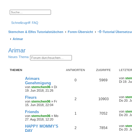
S
E
u
r
c
w
Schnellzugriff
FAQ
h
e
e
i
t
Sternchen & Elfes Tutorialstübchen
Foren-Übersicht
~წ~Tutorial Übersetzu
e
r
Arimar
t
e
S
Arimar
u
c
S
E
Neues Thema
h
u
r
e
c
w
h
e
THEMEN
ANTWORTEN
ZUGRIFFE
LETZTER
e
i
t
e
L
Arimars
von
ste
A
Z
0
5969
r
e
Di 19. J
Genehmigung
t
t
von
sternchen06
»
Di
n
u
e
z
19. Jun 2018, 21:26
S
t
t
g
u
e
L
Fleurs
von
ste
A
Z
2
10903
c
r
e
Do 20. J
von
sternchen06
»
Fr
h
w
r
B
t
15. Jun 2018, 22:04
e
n
u
e
z
i
o
i
t
L
Friends
von
ste
A
Z
1
7052
t
t
g
e
e
Do 20. J
von
sternchen06
»
Mo
r
r
f
r
t
27. Aug 2018, 12:20
a
n
u
w
r
B
z
g
e
t
t
f
L
HAPPY MOMMY'S
von
ste
A
Z
2
7854
t
g
i
e
o
i
e
Do 20. J
DAY